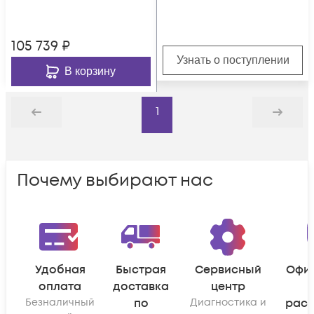
носителе
105 739
₽
Узнать о поступлении
В корзину
1
Назад
Дальше
Почему выбирают нас
Удобная
Быстрая
Сервисный
Офи
оплата
доставка
центр
Безналичный
по
Диагностика и
рас