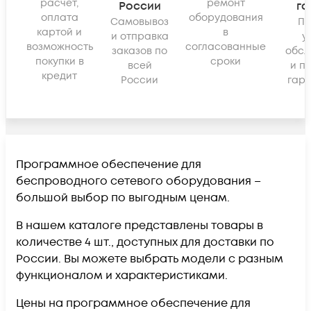
расчёт,
ремонт
России
га
оплата
оборудования
Самовывоз
По
картой и
в
и отправка
у
возможность
согласованные
заказов по
обсл
покупки в
сроки
всей
и п
кредит
России
гара
Программное обеспечение для
беспроводного сетевого оборудования –
большой выбор по выгодным ценам.
В нашем каталоге представлены товары в
количестве 4 шт., доступных для доставки по
России. Вы можете выбрать модели с разным
функционалом и характеристиками.
Цены на программное обеспечение для