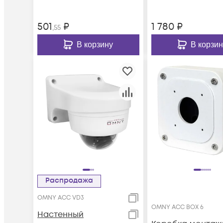
501
₽
1 780
₽
,55
В корзину
В корзин
Распродажа
OMNY ACC VD3
OMNY ACC BOX 6
Настенный