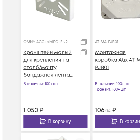
OMNY ACC miniPOLE v2
AT-MA-PJB01
Кронштейн малый
Монтажная
для крепления на
коробка Atix AT-
столб/мачту,
PJB01
бандажная лента
9мм, 20мм, толщина
В наличии
: 100+ шт
В наличии
: 100+ шт
1.2мм, белый
Транзит
: 100+ шт
1 050
₽
106
₽
,04
В корзину
В корзин