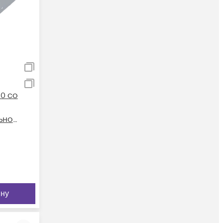
0 со
ьной
ину