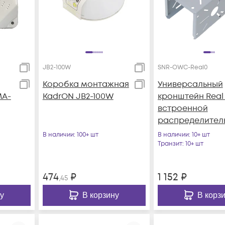
JB2-100W
SNR-OWC-Real0
Коробка монтажная
Универсальный
MA-
KadrON JB2-100W
кронштейн Real 
встроенной
распределител
коробкой
В наличии
: 100+ шт
В наличии
: 10+ шт
Транзит
: 10+ шт
474
₽
1 152
₽
,45
у
В корзину
В корз