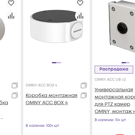
Распродажа
OMNY ACC UB v2
OMNY ACC BOX 4
Универсальная
Коробка монтажная
монтажная кор
бка
OMNY ACC BOX 4
для PTZ камер
OMNY, монтаж 
,
стену, толщина
В наличии
: 10+ шт
1.5мм, белый
В наличии
: 100+ шт