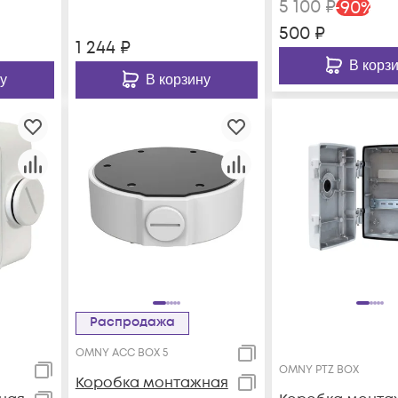
5 100
₽
-
90
%
500
₽
1 244
₽
В корз
у
В корзину
Распродажа
OMNY ACC BOX 5
OMNY PTZ BOX
Коробка монтажная