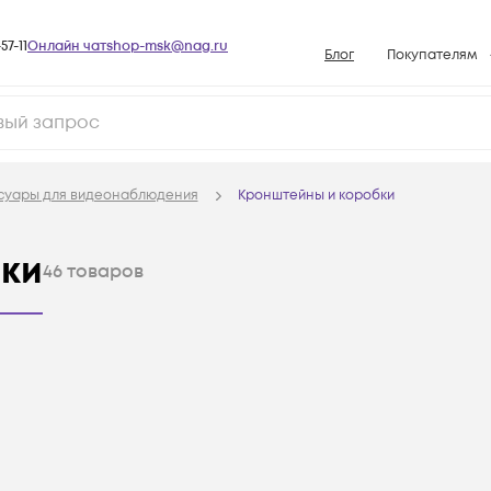
57-11
Онлайн чат
shop-msk@nag.ru
Блог
Покупателям
Способы опла
Документы
Политика рабо
суары для видеонаблюдения
Кронштейны и коробки
Условия доста
Гарантийное о
ки
46
товаров
Возврат товар
Вопросы и отв
База знаний
Конфигуратор