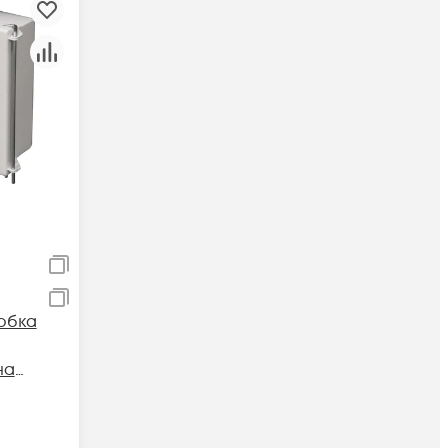
обка
на