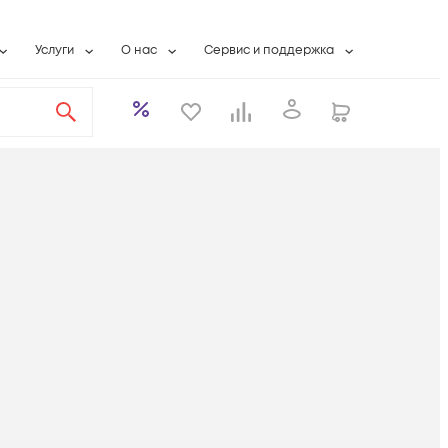
Услуги
О нас
Сервис и поддержка
ты
Выкуп сетевого оборудования
О компании
Гарантийное обслуживание
Системная интеграция
Контактная информация
Контакты сервисных центров
ты с физлицами
Wi-Fi «под ключ»
Банковские реквизиты
Сервисные контракты
вки
Бесплатная намотка оптического кабеля
Аккредитация ИТ
Сервисный центр
бслуживание
Партнеры
Техническая поддержка
а
Вакансии
Условия оказания услуг
еты
Новости
ы