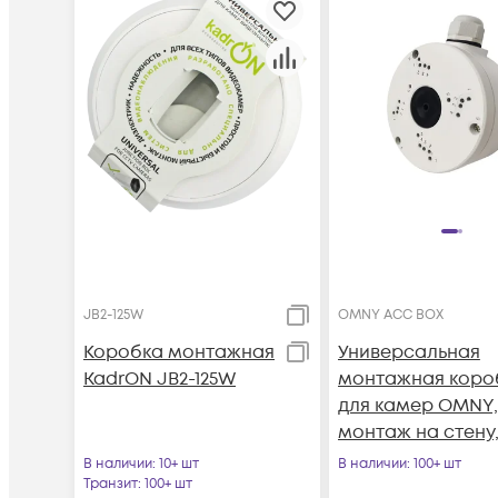
JB2-125W
OMNY ACC BOX
Коробка монтажная
Универсальная
KadrON JB2-125W
монтажная коро
для камер OMNY,
монтаж на стену
алюминий
В наличии
: 10+ шт
В наличии
: 100+ шт
Транзит
: 100+ шт