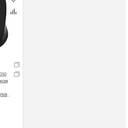
010
кая
USB