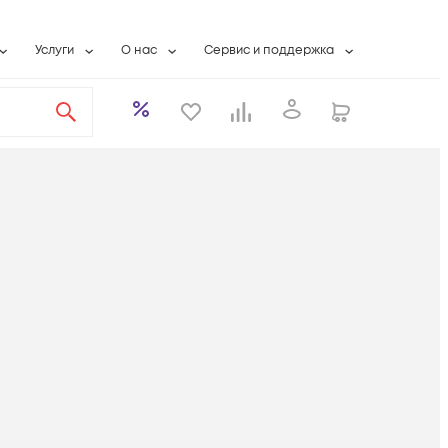
Услуги
О нас
Сервис и поддержка
ты
Выкуп сетевого оборудования
О компании
Гарантийное обслуживание
Системная интеграция
Контактная информация
Контакты сервисных центров
ты с физлицами
Wi-Fi «под ключ»
Банковские реквизиты
Сервисные контракты
вки
Бесплатная намотка оптического кабеля
Аккредитация ИТ
Сервисный центр
бслуживание
Партнеры
Техническая поддержка
а
Вакансии
Условия оказания услуг
еты
Новости
ы