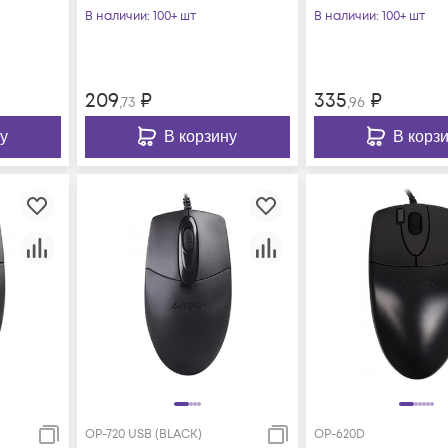
В наличии
: 100+ шт
В наличии
: 100+ шт
209
₽
335
₽
,73
,96
у
В корзину
В корз
OP-720 USB (BLACK)
OP-620D