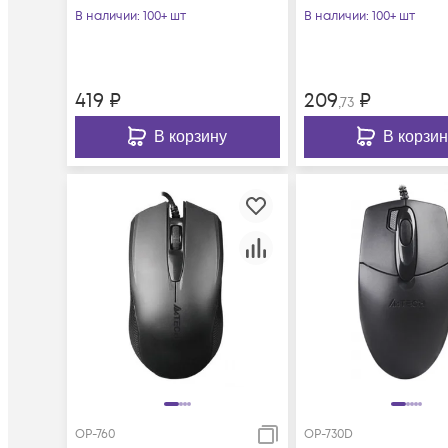
В наличии
: 100+ шт
В наличии
: 100+ шт
419
₽
209
₽
,73
В корзину
В корзин
OP-760
OP-730D