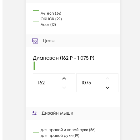
A4Tech
(
34
)
OKLICK
(
29
)
Acer
(
12
)
Цена
Диапазон
(
162 ₽ - 1 075 ₽
)
Дизайн мыши
для правой и левой руки (56)
для правой руки (19)