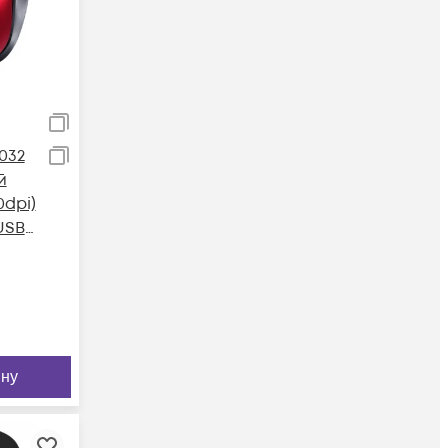
032
й
0dpi)
USB
ину