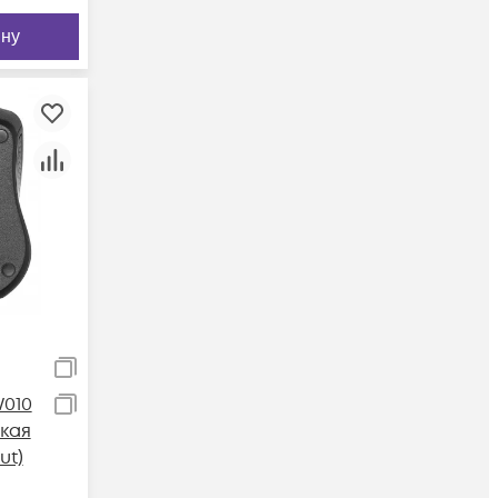
ину
010
кая
ut)