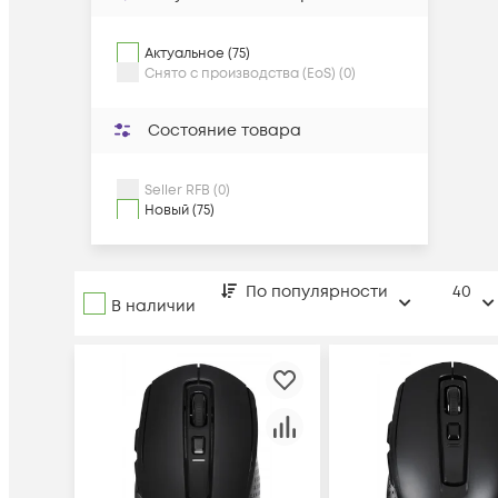
Актуальное (75)
Снято с производства (EoS) (0)
Состояние товара
Seller RFB (0)
Новый (75)
По популярности
40
В наличии