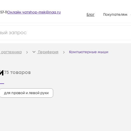
57-11
Онлайн чат
shop-msk@nag.ru
Блог
Покупателям
Способы опла
Документы
Политика рабо
 оргтехника
Периферия
Компьютерные мыши
Условия доста
Гарантийное о
и
75
товаров
Возврат товар
Вопросы и отв
для правой и левой руки
База знаний
Конфигуратор