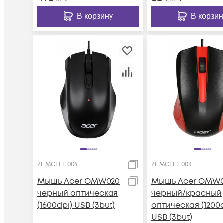
В корзину
В корзин
ZL.MCEEE.004
ZL.MCEEE.003
Мышь Acer OMW020
Мышь Acer OMW0
черный оптическая
черный/красный
(1600dpi) USB (3but)
оптическая (1200d
USB (3but)