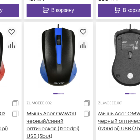
у
В корзину
В корз
ZL.MCEEE.002
ZL.MCEEE.001
12
Мышь Acer OMW011
Мышь Acer OMW
черный/синий
черный оптичес
pi)
оптическая (1200dpi)
(1200dpi) USB (3b
USB (3but)