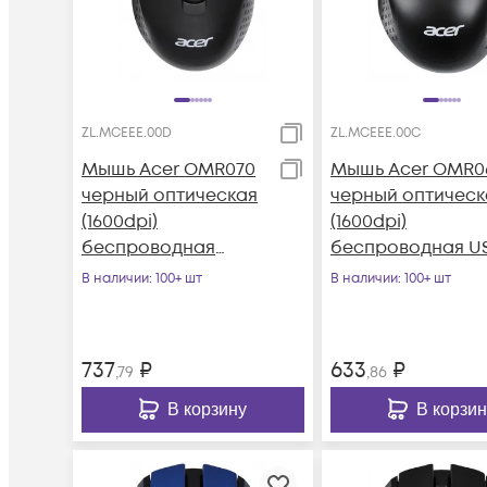
ZL.MCEEE.00D
ZL.MCEEE.00C
Мышь Acer OMR070
Мышь Acer OMR0
черный оптическая
черный оптическ
(1600dpi)
(1600dpi)
беспроводная
беспроводная U
BT/Radio USB для
(6but)
В наличии
: 100+ шт
В наличии
: 100+ шт
ноутбука (6but)
737
₽
633
₽
,79
,86
В корзину
В корзин