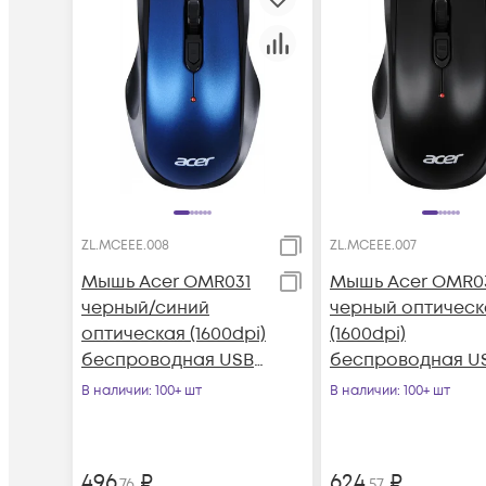
ZL.MCEEE.008
ZL.MCEEE.007
Мышь Acer OMR031
Мышь Acer OMR0
черный/синий
черный оптическ
оптическая (1600dpi)
(1600dpi)
беспроводная USB
беспроводная U
(3but)
(3but)
В наличии
: 100+ шт
В наличии
: 100+ шт
496
₽
624
₽
,76
,57