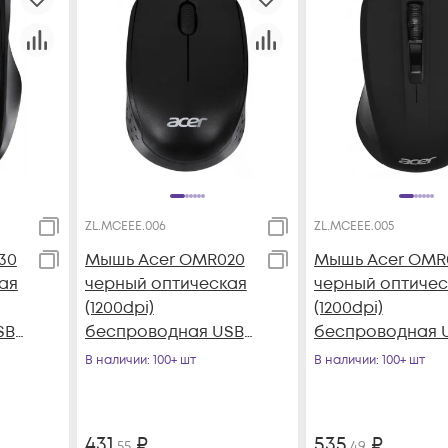
ZL.MCEEE.006
ZL.MCEEE.005
30
Мышь Acer OMR020
Мышь Acer OMR
ая
черный оптическая
черный оптичес
(1200dpi)
(1200dpi)
SB
беспроводная USB
беспроводная 
для ноутбука (3but)
(3but)
В наличии
: 100+ шт
В наличии
: 100+ шт
431
₽
535
₽
,55
,49