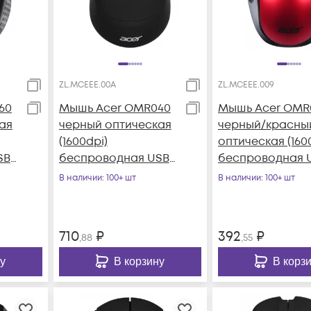
ZL.MCEEE.00A
ZL.MCEEE.009
60
Мышь Acer OMR040
Мышь Acer OMR
ая
черный оптическая
черный/красны
(1600dpi)
оптическая (160
SB
беспроводная USB
беспроводная 
(6but)
(3but)
В наличии
: 100+ шт
В наличии
: 100+ шт
710
₽
392
₽
,88
,55
у
В корзину
В корз