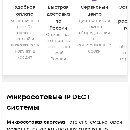
Удобная
Быстрая
Сервисный
Офи
оплата
доставка
центр
Безналичный
по
Диагностика и
рас
расчёт,
ремонт
России
га
оплата
оборудования
Самовывоз
По
картой и
в
и отправка
у
возможность
согласованные
заказов по
обсл
покупки в
сроки
всей
и п
кредит
России
гара
Микросотовые IP DECT
системы
Микросотовая система
- это система, которая
может использовать не одну, а несколько