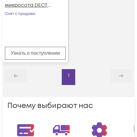
микросота DECT,
PoE
Снят с продажи
Узнать о поступлении
1
Назад
Дальше
Почему выбирают нас