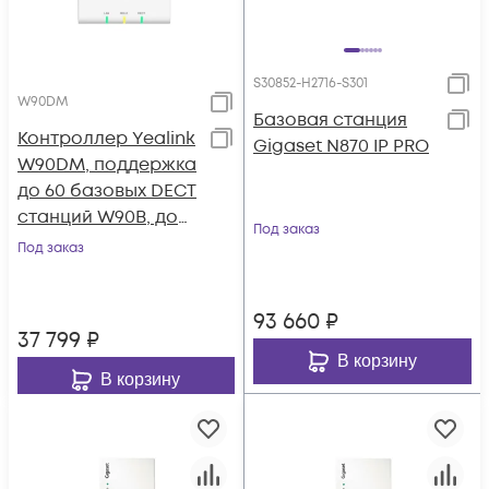
S30852-H2716-S301
W90DM
Базовая станция
Контроллер Yealink
Gigaset N870 IP PRO
W90DM, поддержка
до 60 базовых DECT
станций W90B, до
Под заказ
250 SIP-аккаунтов,
Под заказ
до 250
одновременных
93 660
₽
вызовов, PoE
37 799
₽
В корзину
В корзину