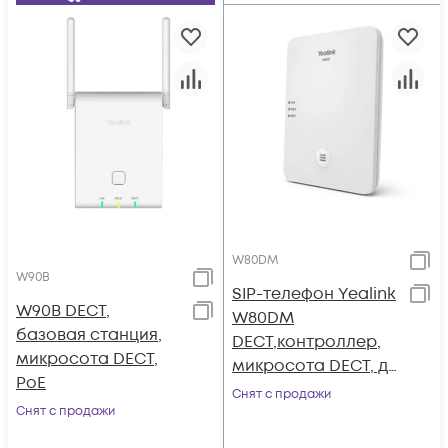
W80DM
W90B
SIP-телефон Yealink
W90B DECT,
W80DM
базовая станция,
DECT,контроллер,
микросота DECT,
микросота DECT, до
PoE
30 базовых
Снят с продажи
Снят с продажи
станций, до 100
устройств, до 100