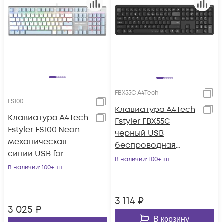
FBX55C A4Tech
FS100
Клавиатура A4Tech
Клавиатура A4Tech
Fstyler FBX55C
Fstyler FS100 Neon
черный USB
механическая
беспроводная
синий USB for
BT/Radio slim
В наличии
: 100+ шт
gamer LED (FS100)
В наличии
: 100+ шт
Multimedia (FBX55C)
3 114
₽
3 025
₽
В корзину