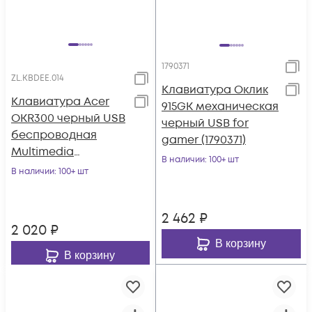
1790371
ZL.KBDEE.014
Клавиатура Оклик
Клавиатура Acer
915GK механическая
OKR300 черный USB
черный USB for
беспроводная
gamer (1790371)
Multimedia
В наличии
: 100+ шт
(ZL.KBDEE.014)
В наличии
: 100+ шт
2 462
₽
2 020
₽
В корзину
В корзину