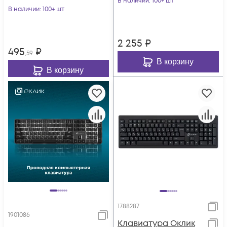
В наличии
: 100+ шт
В наличии
: 100+ шт
(1934413)
2 255
₽
495
₽
,59
В корзину
В корзину
1788287
1901086
Клавиатура Оклик