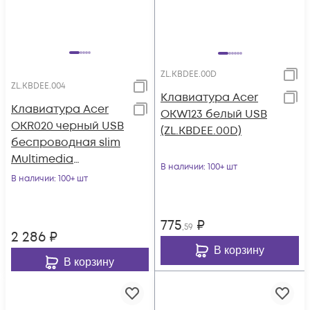
ZL.KBDEE.00D
ZL.KBDEE.004
Клавиатура Acer
Клавиатура Acer
OKW123 белый USB
OKR020 черный USB
(ZL.KBDEE.00D)
беспроводная slim
Multimedia
В наличии
: 100+ шт
(ZL.KBDEE.004)
В наличии
: 100+ шт
775
₽
,59
2 286
₽
В корзину
В корзину