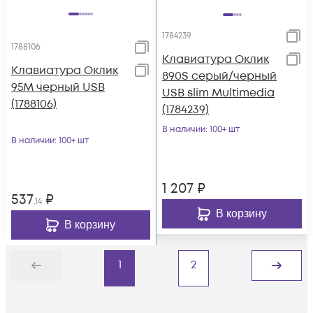
1784239
1788106
Клавиатура Оклик
Клавиатура Оклик
890S серый/черный
95M черный USB
USB slim Multimedia
(1788106)
(1784239)
В наличии
: 100+ шт
В наличии
: 100+ шт
1 207
₽
537
₽
,14
В корзину
В корзину
1
2
Назад
Дальше