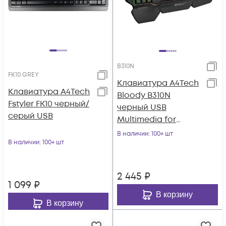
B310N
FK10 GREY
Клавиатура A4Tech
Клавиатура A4Tech
Bloody B310N
Fstyler FK10 черный/
черный USB
серый USB
Multimedia for
gamer LED
В наличии
: 100+ шт
В наличии
: 100+ шт
(подставка для
запястий) (B310N)
2 445
₽
1 099
₽
В корзину
В корзину