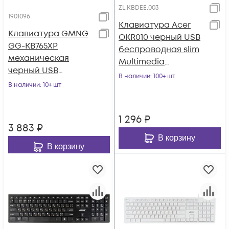
ZL.KBDEE.003
1901096
Клавиатура Acer
Клавиатура GMNG
OKR010 черный USB
GG-KB765XP
беспроводная slim
механическая
Multimedia
черный USB
(ZL.KBDEE.003)
В наличии
: 100+ шт
Multimedia for
В наличии
: 10+ шт
gamer LED (1901096)
1 296
₽
3 883
₽
В корзину
В корзину