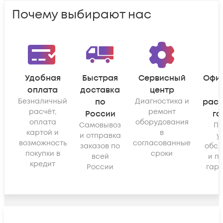
Почему выбирают нас
Удобная
Быстрая
Сервисный
Офи
оплата
доставка
центр
Безналичный
по
Диагностика и
рас
расчёт,
ремонт
России
га
оплата
оборудования
Самовывоз
По
картой и
в
и отправка
у
возможность
согласованные
заказов по
обсл
покупки в
сроки
всей
и п
кредит
России
гара