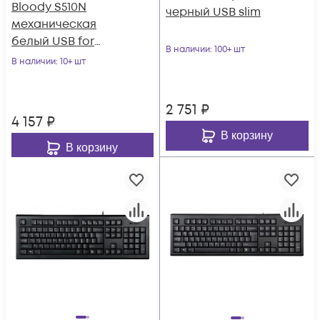
Bloody S510N
черный USB slim
механическая
белый USB for
В наличии
: 100+ шт
gamer LED (S510N
В наличии
: 10+ шт
(ICY WHITE ))
2 751
₽
4 157
₽
В корзину
В корзину