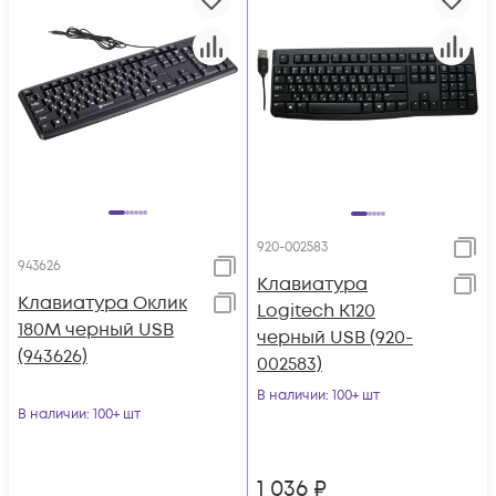
920-002583
943626
Клавиатура
Клавиатура Оклик
Logitech K120
180M черный USB
черный USB (920-
(943626)
002583)
В наличии
: 100+ шт
В наличии
: 100+ шт
1 036
₽