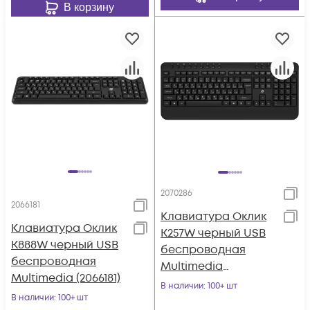
В корзину
2070286
2066181
Клавиатура Оклик
Клавиатура Оклик
K257W черный USB
K888W черный USB
беспроводная
беспроводная
Multimedia
Multimedia (2066181)
(подставка для
В наличии
: 100+ шт
В наличии
: 100+ шт
запястий) (2070286)