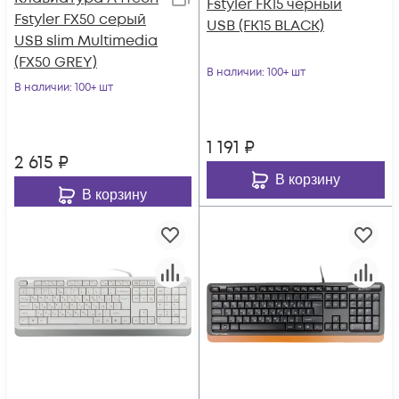
Fstyler FK15 черный
Fstyler FX50 серый
USB (FK15 BLACK)
USB slim Multimedia
(FX50 GREY)
В наличии
: 100+ шт
В наличии
: 100+ шт
1 191
₽
2 615
₽
В корзину
В корзину