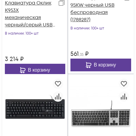
Клавиатура Оклик
95KW черный USB
K953X
беспроводная
механическая
(1788287)
черный/серый USB
В наличии
: 100+ шт
Multimedia LED
В наличии
: 100+ шт
(1901086)
561
₽
,35
3 214
₽
В корзину
В корзину