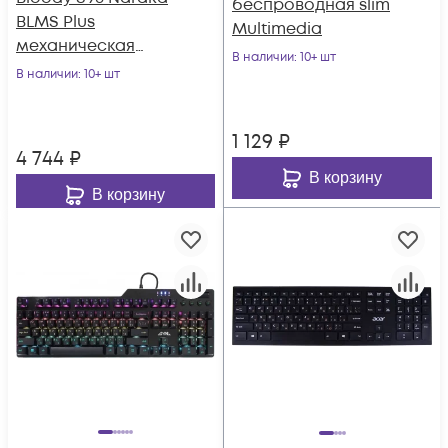
беспроводная slim
BLMS Plus
Multimedia
механическая
В наличии
: 10+ шт
черный/красный
В наличии
: 10+ шт
USB for gamer LED
(S98 NAR
1 129
₽
4 744
₽
В корзину
В корзину