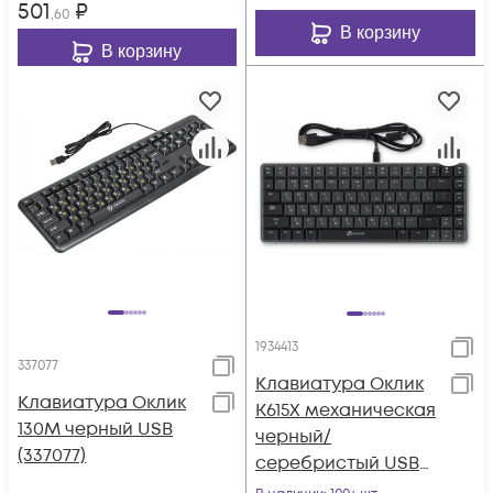
501
₽
,60
В корзину
В корзину
1934413
337077
Клавиатура Оклик
Клавиатура Оклик
K615X механическая
130M черный USB
черный/
(337077)
серебристый USB
Multimedia LED