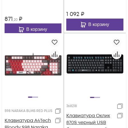
1 092
₽
871
₽
,20
В корзину
В корзину
368218
S98 NARAKA BLMS RED PLUS
Клавиатура Оклик
Клавиатура A4Tech
870S черный USB
Bloody S98 Naraka