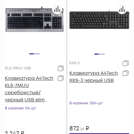
KKS-3
KLS-7MUU USB
Клавиатура A4Tech
Клавиатура A4Tech
KKS-3 черный USB
KLS-7MUU
серебристый/
черный USB slim
В наличии
: 100+ шт
Multimedia
В наличии
: 10+ шт
872
₽
,58
2 247
₽