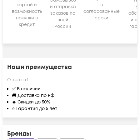
Самовывоз
По
картой и
в
и отправка
у
возможность
согласованные
заказов по
обсл
покупки в
сроки
всей
и п
кредит
России
гара
Наши преимущества
Ответов:
1
✅ В наличии
🚚 Доставка по РФ
🔥 Скидки до 50%
⭐ Гарантия до 5 лет
Бренды