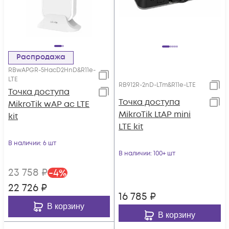
Распродажа
RBwAPGR-5HacD2HnD&R11e-
LTE
RB912R-2nD-LTm&R11e-LTE
Точка доступа
Точка доступа
MikroTik wAP ac LTE
MikroTik LtAP mini
kit
LTE kit
В наличии
: 6 шт
В наличии
: 100+ шт
23 758
₽
-
4
%
22 726
₽
16 785
₽
В корзину
В корзину