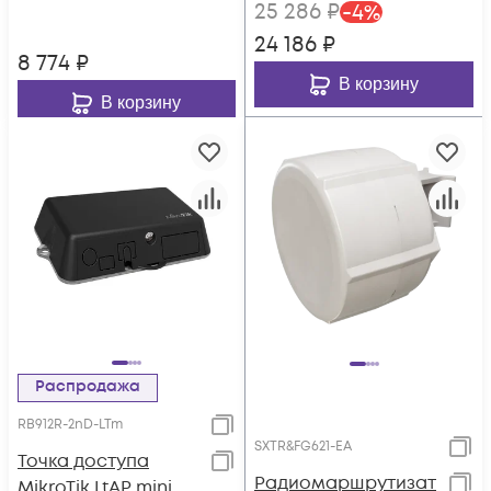
25 286
₽
-
4
%
24 186
₽
8 774
₽
В корзину
В корзину
Распродажа
RB912R-2nD-LTm
SXTR&FG621-EA
Точка доступа
Радиомаршрутизат
MikroTik LtAP mini