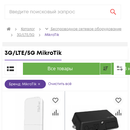
Каталог
Беспроводное сетевое оборудование
3G/LTE/5G
MikroTik
3G/LTE/5G MikroTik
По популярности
Все товары
В 
Очистить всё
Бренд
:
MikroTik