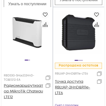
Узнать о поступлении
Распродажа остатков
RBLtAP-2HnD&R11e-LTE6
RBD53G-5HacD2HnD-
TC&EG12-EA
Точка доступа
Радиомаршрутизат
RBLtAP-2HnD&R11e-
ор MikroTik Chateau
LTE6
LTE12
Снят с продажи