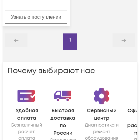
Узнать о поступлении
1
Назад
Дальше
Почему выбирают нас
Удобная
Быстрая
Сервисный
Офи
оплата
доставка
центр
Безналичный
по
Диагностика и
рас
расчёт,
ремонт
России
га
оплата
оборудования