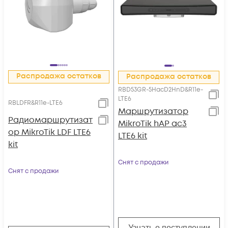
Распродажа остатков
Распродажа остатков
RBD53GR-5HacD2HnD&R11e-
LTE6
RBLDFR&R11e-LTE6
Маршрутизатор
Радиомаршрутизат
MikroTik hAP ac3
ор MikroTik LDF LTE6
LTE6 kit
kit
Снят с продажи
Снят с продажи
Узнать о поступлении