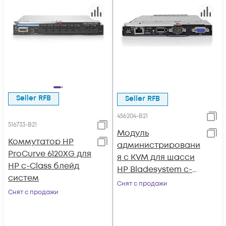
Seller RFB
Seller RFB
456204-B21
516733-B21
Модуль
Коммутатор HP
администрировани
ProCurve 6120XG для
я с KVM для шасси
HP c-Class блейд
HP Bladesystem c-
систем
Class c7000
Снят с продажи
Снят с продажи