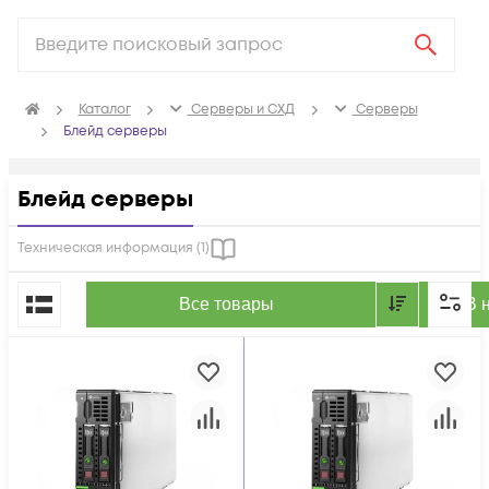
Каталог
Серверы и СХД
Серверы
Блейд серверы
Блейд серверы
Техническая информация (
1
)
По популярности
Все товары
В 