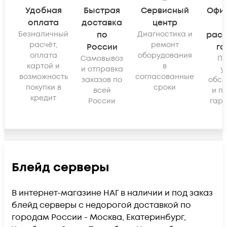
Удобная
Быстрая
Сервисный
Офи
оплата
доставка
центр
Безналичный
по
Диагностика и
рас
расчёт,
ремонт
России
га
оплата
оборудования
Самовывоз
По
картой и
в
и отправка
у
возможность
согласованные
заказов по
обсл
покупки в
сроки
всей
и п
кредит
России
гара
Блейд серверы
В интернет-магазине НАГ в наличии и под заказ
блейд серверы с недорогой доставкой по
городам России - Москва, Екатеринбург,