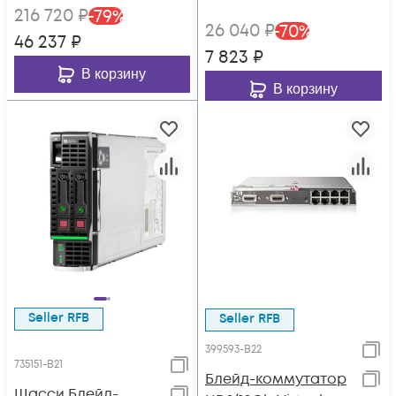
контроллер H244br,
216 720
₽
-
79
%
сетевой
26 040
₽
-
70
%
46 237
₽
контроллер 10Gb
7 823
₽
536FLB
В корзину
В корзину
Seller RFB
Seller RFB
399593-B22
735151-B21
Блейд-коммутатор
Шасси Блейд-