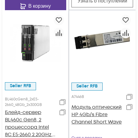
Узнать о поступлении
В корзину
Seller RFB
Seller RFB
A7446B
BL460cGen8_2xE5-
2660_48Gb_2x300GB
Модуль оптический
Блейд-сервер
HP 4Gb/s Fibre
BL460c Gen8, 2
Channel Short Wave
процессора Intel
8C E5-2660 2.20GHz,