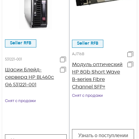
Seller RFB
Seller RFB
AJ716B
531221-001
Модуль оптический
Шасии Блейд-
HP 8Gb Short Wave
сервера HP BL460c
B-series Fibre
G6 531221-001
Channel SFP+
Снят с продажи
Снят с продажи
Узнать о поступлении