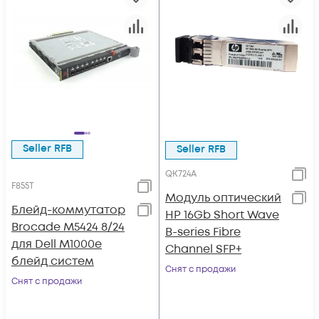
Seller RFB
Seller RFB
QK724A
F855T
Модуль оптический
Блейд-коммутатор
HP 16Gb Short Wave
Brocade M5424 8/24
B-series Fibre
для Dell M1000e
Channel SFP+
блейд систем
Снят с продажи
Снят с продажи