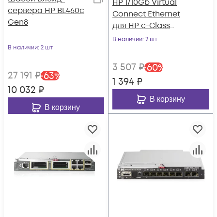
HP 1/10Gb Virtual
сервера HP BL460c
Connect Ethernet
Gen8
для HP c-Class
блейд-систем
В наличии
: 2 шт
В наличии
: 2 шт
3 507
₽
-
60
%
27 191
₽
-
63
%
1 394
₽
10 032
₽
В корзину
В корзину