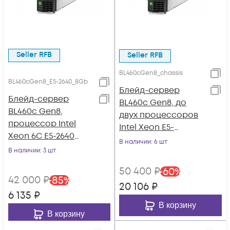
Seller RFB
Seller RFB
BL460cGen8_chassis
BL460cGen8_E5-2640_8Gb
Блейд-сервер
Блейд-сервер
BL460c Gen8, до
BL460c Gen8,
двух процессоров
процессор Intel
Intel Xeon E5-
Xeon 6C E5-2640
2600v1/v2, 16 слотов
В наличии
: 6 шт
2.50GHz, 8GB DRAM,
В наличии
: 3 шт
DDR3, P220i/512MB,
P220i/512MB, 2x10Gb
2x10Gb
50 400
₽
-
60
%
554FLB
42 000
₽
-
85
%
20 106
₽
6 135
₽
В корзину
В корзину