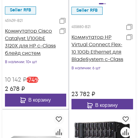
Seller RFB
Seller RFB
451439-B21
455880-B21
Коммутатор Cisco
Коммутатор HP
Catalyst 1/10GbE
Virtual Connect Flex-
3120X для HP c-Class
10 10Gb Ethernet для
блейд систем
BladeSystem c-Class
В наличии
: 10+ шт
В наличии
: 6 шт
10 142
₽
-
74
%
2 678
₽
23 782
₽
В корзину
В корзину