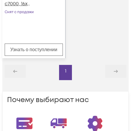
c7000, 16х
100/1000Base-T
Снят с продажи
Узнать о поступлении
1
Назад
Дальше
Почему выбирают нас