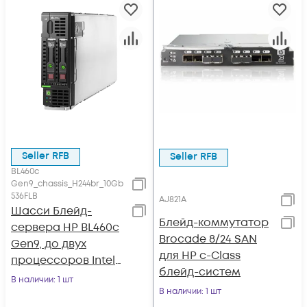
Seller RFB
Seller RFB
BL460c
Gen9_chassis_H244br_10Gb
536FLB
AJ821A
Шасси Блейд-
Блейд-коммутатор
сервера HP BL460c
Brocade 8/24 SAN
Gen9, до двух
для HP c-Class
процессоров Intel
блейд-систем
Xeon E5-2600v3, 16
В наличии
: 1 шт
слотов DDR4,
В наличии
: 1 шт