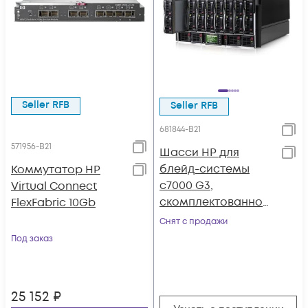
Seller RFB
Seller RFB
681844-B21
571956-B21
Шасси HP для
блейд-системы
Коммутатор HP
c7000 G3,
Virtual Connect
скомплектованное
FlexFabric 10Gb
(6x PS, 2x Admin, 10x
Снят с продажи
Fan, 1x Single Phase
Под заказ
AC Input, 1x RailKit)
25 152
₽