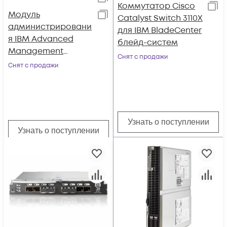
Коммутатор Cisco
Модуль
Catalyst Switch 3110X
администрировани
для IBM BladeCenter
я IBM Advanced
блейд-систем
Management
Снят с продажи
Module
Снят с продажи
Узнать о поступлении
Узнать о поступлении