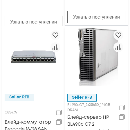
Узнать о поступлении
Узнать о поступлении
Seller RFB
Seller RFB
BL490cG7_2xX5650_144GB
DRAM
C8S47A
Блейд-сервер HP
Блейд-коммутатор
BL490c G7 2
Brocade 16/28 SAN