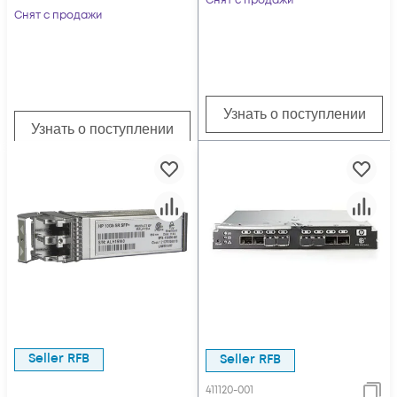
Снят с продажи
48GB DRAM,
Снят с продажи
P220i/512MB, 2x10Gb
554FLB, 2x300GB SAS
Узнать о поступлении
Узнать о поступлении
Seller RFB
Seller RFB
411120-001