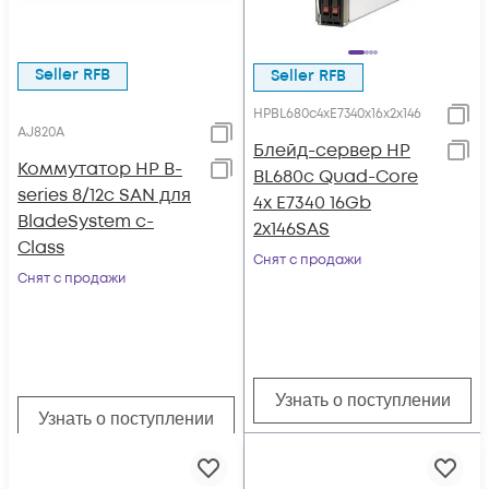
Seller RFB
Seller RFB
HPBL680c4xE7340x16x2x146
AJ820A
Блейд-сервер HP
Коммутатор HP B-
BL680c Quad-Core
series 8/12c SAN для
4x E7340 16Gb
BladeSystem c-
2x146SAS
Class
Снят с продажи
Снят с продажи
Узнать о поступлении
Узнать о поступлении