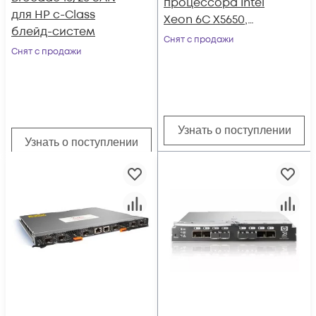
процессора Intel
для HP c-Class
Xeon 6С X5650,
блейд-систем
144GB DRAM, 2x10Gb
Снят с продажи
Снят с продажи
NC553m
Узнать о поступлении
Узнать о поступлении