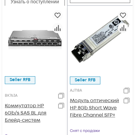
Узнать о поступлении
Seller RFB
Seller RFB
AJ718A
BK763A
Модуль оптический
Коммутатор HP
HP 8Gb Short Wave
6Gb/s SAS BL для
Fibre Channel SFP+
Блейд-систем
Снят с продажи