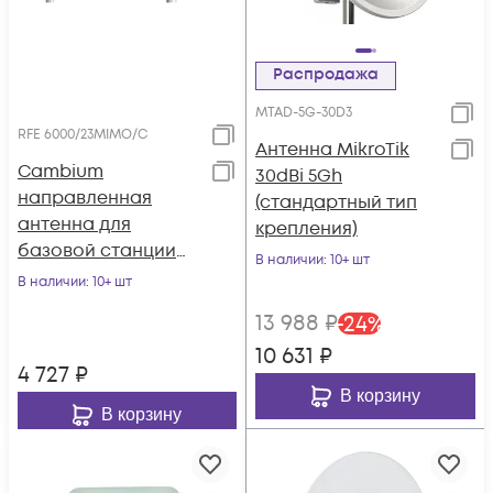
Распродажа
MTAD-5G-30D3
RFE 6000/23MIMO/C
Антенна MikroTik
Cambium
30dBi 5Gh
направленная
(стандартный тип
антенна для
крепления)
базовой станции
В наличии
: 10+ шт
ePMP 1000, 9°x15°,
В наличии
: 10+ шт
5.9-6.5ГГц, MIMO2x2,
13 988
₽
-
24
%
23dBi с комплектом
10 631
₽
крепежа
4 727
₽
В корзину
В корзину