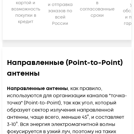
картой и
в
и отправка
у
возможность
согласованные
заказов по
обсл
покупки в
сроки
всей
и п
кредит
России
гара
Направленные (Point-to-Point)
антенны
Направленные антенны
, как правило,
используются для организации каналов "точка-
точка" (Point-to-Point), так как угол, который
образует сектор излучения направленной
антенны, чаще всего, меньше 45°, и составляет
3-10°. Вся энергия электромагнитной волны
фокусируется в узкий луч, поэтому на таких