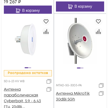
19 267
₽
В корзину
В корзину
Распродажа остатков
SD 6-23 HV WB
MTAD-5G-30D3-PA
Антенна
Антенна MikroTik
параболическая
30dBi 5Gh
Cyberbajt, 5.9 - 6.43
ГГц, 23dBi,