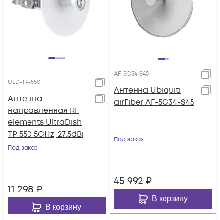
AF-5G34-S45
ULD-TP-550
Антенна Ubiquiti
Антенна
airFiber AF-5G34-S45
направленная RF
elements UltraDish
TP 550 5GHz, 27.5dBi
Под заказ
Под заказ
45 992
₽
11 298
₽
В корзину
В корзину