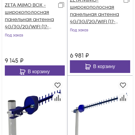
ZETA MIMO-
ZETA MIMO BOX -
широкополосная
широкополосная
панельная антенна
панельная антенна
4G/3G//2G/WIFI (17-
4G/3G/2G/WIFI (17-
20dBi)
Под заказ
20dBi) с
Под заказ
герметичным
боксом
6 981
₽
9 145
₽
В корзину
В корзину