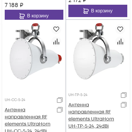
2 172
₽
7 188
₽
В корзину
В корзину
UH-TP-5-24
UH-CC-5-24
Антенна
Антенна
направленная RF
направленная RF
elements UltraHorn
elements UltraHorn
UH-TP-5-24, 24dBi
UH-CC-5-24, 24dBi