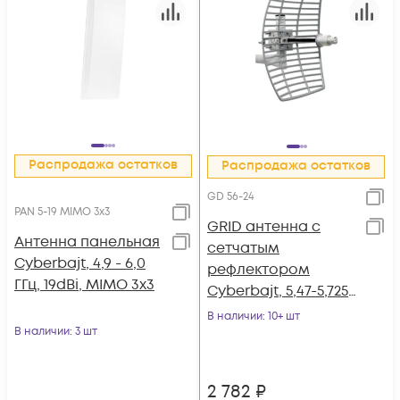
Распродажа остатков
Распродажа остатков
GD 56-24
PAN 5-19 MIMO 3x3
GRID антенна с
Антенна панельная
сетчатым
Cyberbajt, 4,9 - 6,0
рефлектором
ГГц, 19dBi, MIMO 3x3
Cyberbajt, 5,47-5,725
ГГц, 24 dBi
В наличии
: 10+ шт
В наличии
: 3 шт
2 782
₽