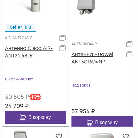
Seller RFB
AIR-ANT2414S-R
ANT5G16D4NP
Антенна Cisco AIR-
Антенна Huawei
ANT2414S-R
ANT5G16D4NP
В наличии
: 1 шт
Под заказ
30 505
₽
-
19
%
24 709
₽
57 954
₽
В корзину
В корзину