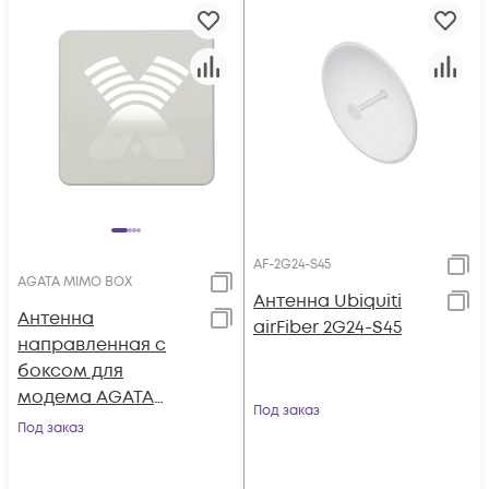
AF-2G24-S45
AGATA MIMO BOX
Антенна Ubiquiti
Антенна
airFiber 2G24-S45
направленная с
боксом для
модема AGATA
Под заказ
MIMO 2x2 BOX, HV-
Под заказ
Pol, 15-17 dBi, 1.7-
2.7ГГц