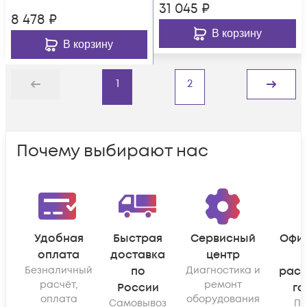
31 045
₽
8 478
₽
В корзину
В корзину
1
2
Назад
Дальше
Почему выбирают нас
Удобная
Быстрая
Сервисный
Офи
оплата
доставка
центр
Безналичный
по
Диагностика и
рас
расчёт,
ремонт
России
га
оплата
оборудования
Самовывоз
По