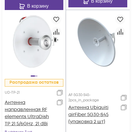
В корзину
В корзину
Распродажа остатков
UD-TP-21
AF‑5G30‑S45-
2pcs_in_package
Антенна
Антенна Ubiquiti
направленная RF
airFiber 5G30‑S45
elements UltraDish
(упаковка 2 шт)
TP 21 5/6GHz, 21 dBi