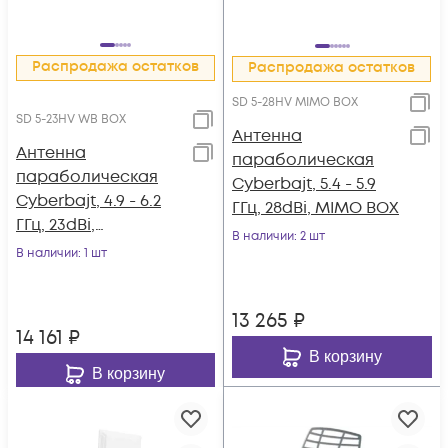
Распродажа остатков
Распродажа остатков
SD 5-28HV MIMO BOX
SD 5-23HV WB BOX
Антенна
Антенна
параболическая
параболическая
Cyberbajt, 5.4 - 5.9
Cyberbajt, 4.9 - 6.2
ГГц, 28dBi, MIMO BOX
ГГц, 23dBi,
В наличии
: 2 шт
двухполяризационн
В наличии
: 1 шт
ая в алюминевом
корпусе
13 265
₽
14 161
₽
В корзину
В корзину