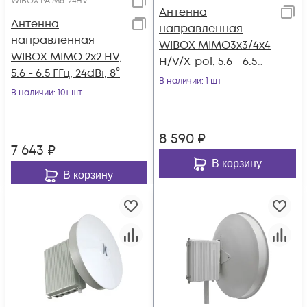
WIBOX PA M6-24HV
Антенна
Антенна
направленная
направленная
WIBOX MIMO3x3/4x4
WIBOX MIMO 2x2 HV,
H/V/X-pol, 5.6 - 6.5
5.6 - 6.5 ГГц, 24dBi, 8°
ГГц, 20dBi, 16°
В наличии
: 1 шт
В наличии
: 10+ шт
8 590
₽
7 643
₽
В корзину
В корзину