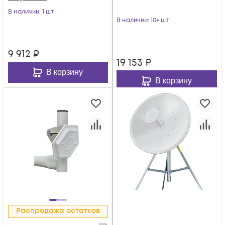
двухполяризационн
В наличии
: 1 шт
ая
В наличии
: 10+ шт
9 912
₽
19 153
₽
В корзину
В корзину
Распродажа остатков