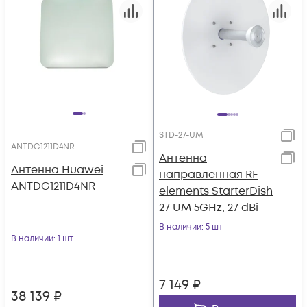
STD-27-UM
ANTDG1211D4NR
Антенна
Антенна Huawei
направленная RF
ANTDG1211D4NR
elements StarterDish
27 UM 5GHz, 27 dBi
В наличии
: 5 шт
В наличии
: 1 шт
7 149
₽
38 139
₽