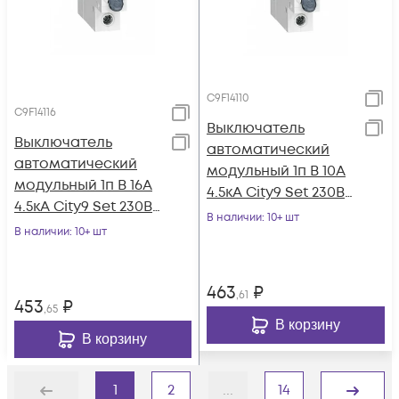
C9F14110
C9F14116
Выключатель
Выключатель
автоматический
автоматический
модульный 1п B 10А
модульный 1п B 16А
4.5кА City9 Set 230В
4.5кА City9 Set 230В
SE C9F14110
В наличии
: 10+ шт
SE C9F14116
В наличии
: 10+ шт
463
₽
,61
453
₽
,65
В корзину
В корзину
1
2
...
14