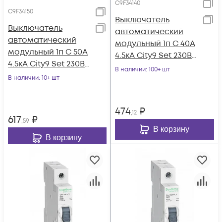
C9F34140
C9F34150
Выключатель
Выключатель
автоматический
автоматический
модульный 1п C 40А
модульный 1п C 50А
4.5кА City9 Set 230В
4.5кА City9 Set 230В
SE C9F34140
В наличии
: 100+ шт
SE C9F34150
В наличии
: 10+ шт
474
₽
,12
617
₽
,59
В корзину
В корзину