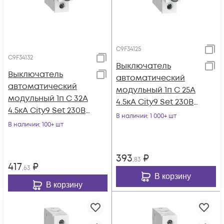
C9F34125
C9F34132
Выключатель
Выключатель
автоматический
автоматический
модульный 1п C 25А
модульный 1п C 32А
4.5кА City9 Set 230В
4.5кА City9 Set 230В
SE C9F34125
В наличии
: 1 000+ шт
SE C9F34132
В наличии
: 100+ шт
393
₽
,83
417
₽
,63
В корзину
В корзину