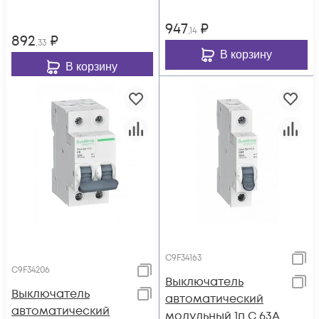
947
₽
,14
892
₽
,33
В корзину
В корзину
C9F34163
C9F34206
Выключатель
Выключатель
автоматический
автоматический
модульный 1п C 63А