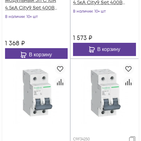
модульный 3п C 10А
4.5кА City9 Set 400В
4.5кА City9 Set 400В
SE C9F34306
В наличии
: 10+ шт
SE C9F34310
В наличии
: 10+ шт
1 573
₽
1 368
₽
В корзину
В корзину
C9F34250