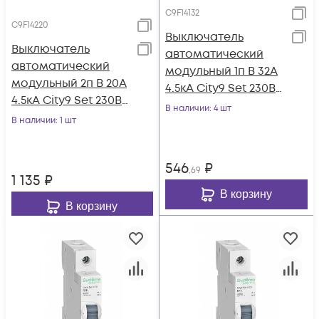
C9F14132
C9F14220
Выключатель
Выключатель
автоматический
автоматический
модульный 1п B 32А
модульный 2п B 20А
4.5кА City9 Set 230В
4.5кА City9 Set 230В
SE C9F14132
В наличии
: 4 шт
SE C9F14220
В наличии
: 1 шт
546
₽
,69
1 135
₽
В корзину
В корзину