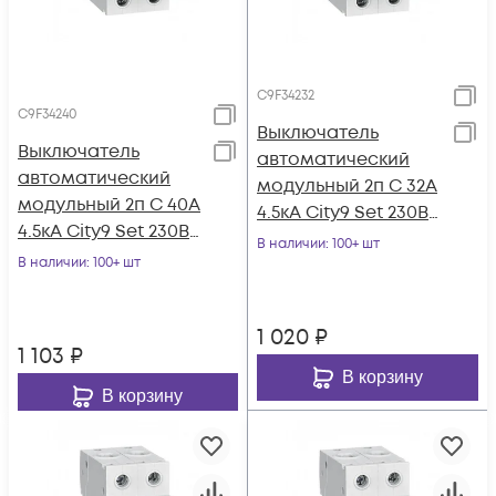
C9F34232
C9F34240
Выключатель
Выключатель
автоматический
автоматический
модульный 2п C 32А
модульный 2п C 40А
4.5кА City9 Set 230В
4.5кА City9 Set 230В
SE C9F34232
В наличии
: 100+ шт
SE C9F34240
В наличии
: 100+ шт
1 020
₽
1 103
₽
В корзину
В корзину