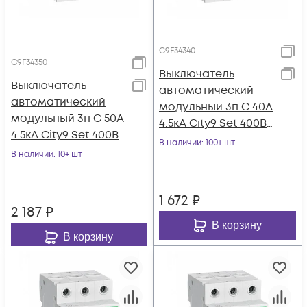
C9F34340
C9F34350
Выключатель
Выключатель
автоматический
автоматический
модульный 3п C 40А
модульный 3п C 50А
4.5кА City9 Set 400В
4.5кА City9 Set 400В
SE C9F34340
В наличии
: 100+ шт
SE C9F34350
В наличии
: 10+ шт
1 672
₽
2 187
₽
В корзину
В корзину