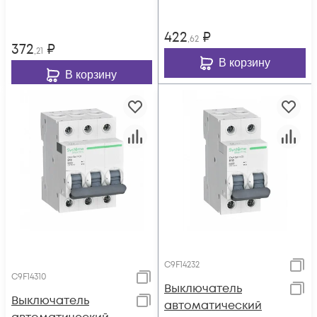
422
₽
,62
372
₽
,21
В корзину
В корзину
C9F14232
C9F14310
Выключатель
Выключатель
автоматический