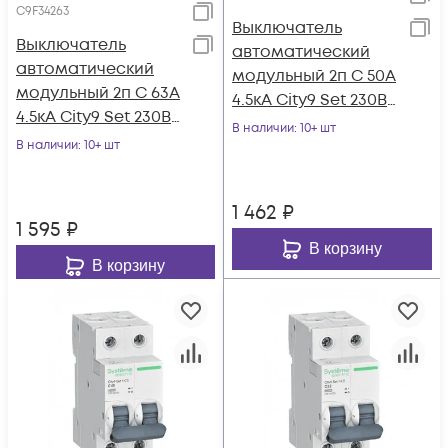
C9F34263
Выключатель
Выключатель
автоматический
автоматический
модульный 2п C 50А
модульный 2п C 63А
4.5кА City9 Set 230В
4.5кА City9 Set 230В
SE C9F34250
В наличии
: 10+ шт
SE C9F34263
В наличии
: 10+ шт
1 462
₽
1 595
₽
В корзину
В корзину