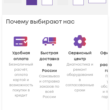
Назад
Дальше
Почему выбирают нас
Удобная
Быстрая
Сервисный
Офи
оплата
доставка
центр
Безналичный
по
Диагностика и
рас
расчёт,
ремонт
России
га
оплата
оборудования
Самовывоз
По
картой и
в
и отправка
у
возможность
согласованные
заказов по
обсл
покупки в
сроки
всей
и п
кредит
России
гара