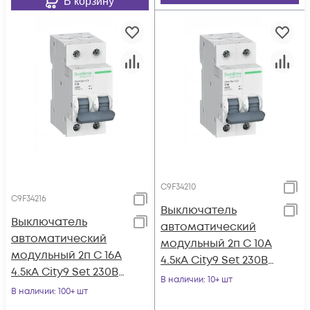
В корзину
C9F34210
C9F34216
Выключатель
Выключатель
автоматический
автоматический
модульный 2п C 10А
модульный 2п C 16А
4.5кА City9 Set 230В
4.5кА City9 Set 230В
SE C9F34210
В наличии
: 10+ шт
SE C9F34216
В наличии
: 100+ шт