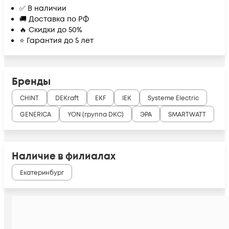
✅ В наличии
🚚 Доставка по РФ
🔥 Скидки до 50%
⭐ Гарантия до 5 лет
Бренды
CHINT
DEKraft
EKF
IEK
Systeme Electric
GENERICA
YON (группа DKC)
ЭРА
SMARTWATT
Наличие в филиалах
Екатеринбург