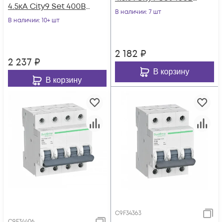
4.5кА City9 Set 400В
SE C9F34416
В наличии
: 7 шт
SE C9F34420
В наличии
: 10+ шт
2 182
₽
2 237
₽
В корзину
В корзину
C9F34363
C9F34406