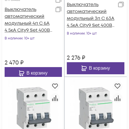
Выключатель
Выключатель
автоматический
автоматический
модульный 3п C 63А
модульный 4п C 6А
4.5кА City9 Set 400В
4.5кА City9 Set 400В
SE C9F34363
В наличии
: 10+ шт
SE C9F34406
В наличии
: 10+ шт
2 276
₽
2 470
₽
В корзину
В корзину