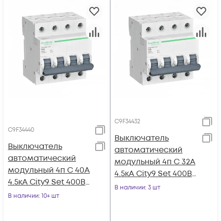
C9F34432
C9F34440
Выключатель
Выключатель
автоматический
автоматический
модульный 4п C 32А
модульный 4п C 40А
4.5кА City9 Set 400В
4.5кА City9 Set 400В
SE C9F34432
В наличии
: 3 шт
SE C9F34440
В наличии
: 10+ шт