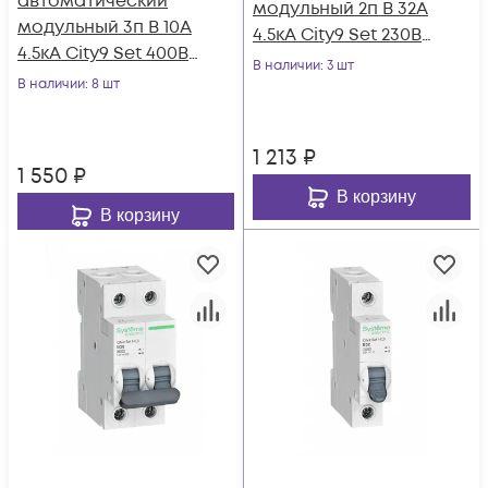
автоматический
модульный 2п B 32А
модульный 3п B 10А
4.5кА City9 Set 230В
4.5кА City9 Set 400В
SE C9F14232
В наличии
: 3 шт
SE C9F14310
В наличии
: 8 шт
1 213
₽
1 550
₽
В корзину
В корзину