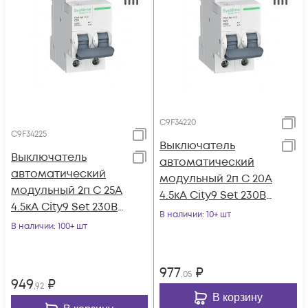
C9F34220
C9F34225
Выключатель
Выключатель
автоматический
автоматический
модульный 2п C 20А
модульный 2п C 25А
4.5кА City9 Set 230В
4.5кА City9 Set 230В
SE C9F34220
В наличии
: 10+ шт
SE C9F34225
В наличии
: 100+ шт
977
₽
,05
949
₽
,92
В корзину