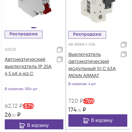
Распродажа
Распродажа
AR-M06N-1-C06
631C25
Выключатель
Автоматический
автоматический
выключатель 1Р 25А
модульный 1п C 63А
4,5 кА х-ка С
M06N ARMAT
В наличии
: 4 шт
В наличии
: 100+ шт
720
₽
-
76
%
62
,12
₽
-
57
%
174
₽
,76
26
₽
,52
В корзину
В корзину