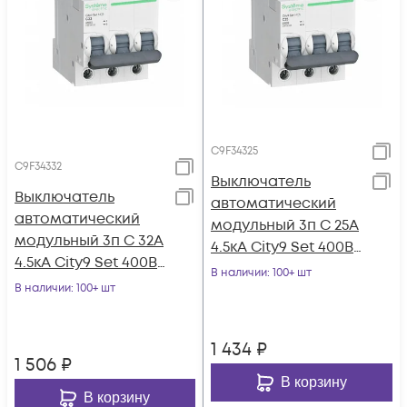
C9F34325
C9F34332
Выключатель
Выключатель
автоматический
автоматический
модульный 3п C 25А
модульный 3п C 32А
4.5кА City9 Set 400В
4.5кА City9 Set 400В
SE C9F34325
В наличии
: 100+ шт
SE C9F34332
В наличии
: 100+ шт
1 434
₽
1 506
₽
В корзину
В корзину