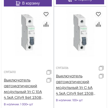
В корзину
C9F34106
C9F34110
Выключатель
Выключатель
автоматический
автоматический
модульный 1п C 6А
модульный 1п C 10А
4.5кА City9 Set 230В
4.5кА City9 Set 230В
SE C9F34106
В наличии
: 100+ шт
SE C9F34110
В наличии
: 1 000+ шт