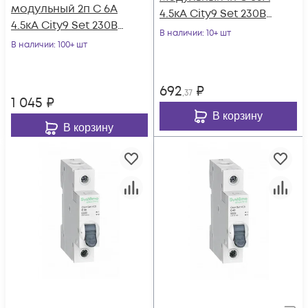
модульный 2п C 6А
4.5кА City9 Set 230В
4.5кА City9 Set 230В
SE C9F34163
В наличии
: 10+ шт
SE C9F34206
В наличии
: 100+ шт
692
₽
,37
1 045
₽
В корзину
В корзину