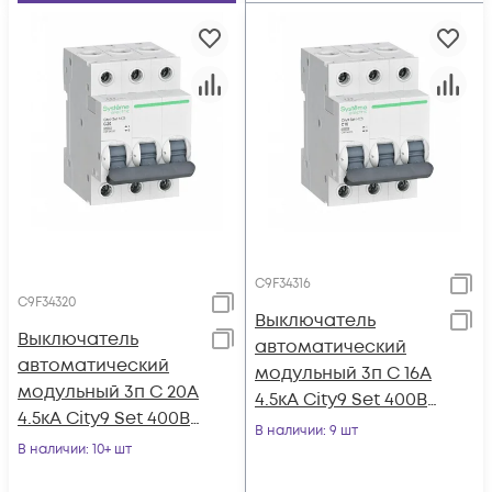
C9F34316
C9F34320
Выключатель
Выключатель
автоматический
автоматический
модульный 3п C 16А
модульный 3п C 20А
4.5кА City9 Set 400В
4.5кА City9 Set 400В
SE C9F34316
В наличии
: 9 шт
SE C9F34320
В наличии
: 10+ шт