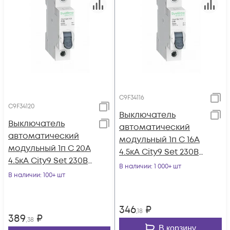
C9F34116
C9F34120
Выключатель
Выключатель
автоматический
автоматический
модульный 1п C 16А
модульный 1п C 20А
4.5кА City9 Set 230В
4.5кА City9 Set 230В
SE C9F34116
В наличии
: 1 000+ шт
SE C9F34120
В наличии
: 100+ шт
346
₽
,18
389
₽
,38
В корзину