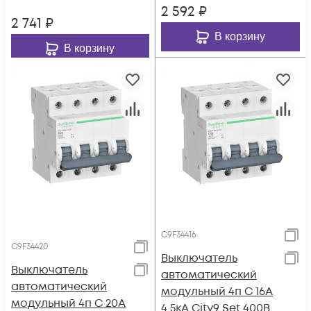
2 592
₽
2 741
₽
В корзину
В корзину
C9F34416
C9F34420
Выключатель
Выключатель
автоматический
автоматический
модульный 4п C 16А
модульный 4п C 20А
4.5кА City9 Set 400В