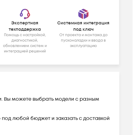
Экспертная
Системная интеграция
техподдержка
под ключ
Помощь с настройкой,
От проекта и монтажа до
диагностикой,
пусконаладки и ввода в
обновлением систем и
эксплуатацию
интеграцией решений
ии. Вы можете выбрать модели с разным
во под любой бюджет и заказать с доставкой