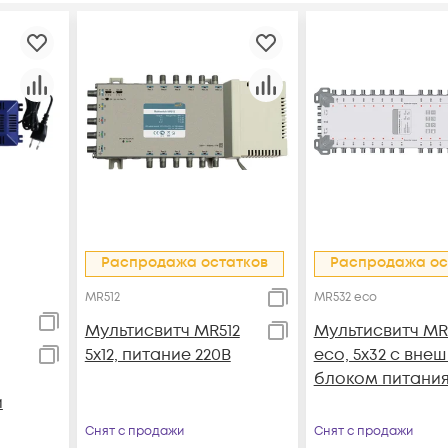
Распродажа остатков
Распродажа ос
MR512
MR532 eco
Мультисвитч MR512
Мультисвитч MR
5x12, питание 220В
eco, 5x32 с вне
блоком питани
и
Снят с продажи
Снят с продажи