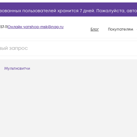
зованных пользователей хранится 7 дней. Пожалуйста,
авто
57-11
Онлайн чат
shop-msk@nag.ru
Блог
Покупателям
Способы опла
Документы
Политика рабо
Мультисвитчи
Условия доста
Гарантийное о
Возврат товар
Вопросы и отв
База знаний
Конфигуратор