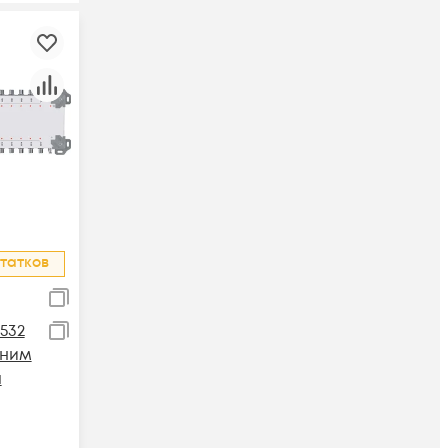
татков
532
шним
я