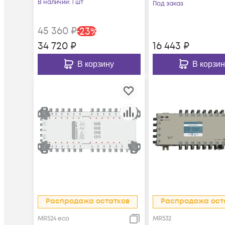
В наличии
: 1 шт
Под заказ
45 360
₽
-
23
%
34 720
₽
16 443
₽
В корзину
В корзин
Распродажа остатков
Распродажа ост
MR524 eco
MR532