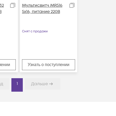
32
Мультисвитч MR516
В
5x16, питание 220В
Снят с продажи
лении
Узнать о поступлении
1
ад
Дальше