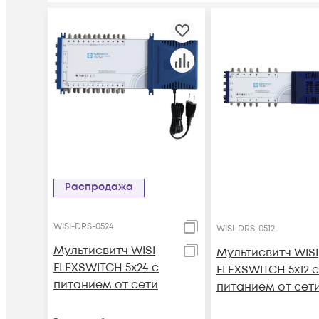
Распродажа
WISI-DRS-0524
WISI-DRS-0512
Мультисвитч WISI
Мультисвитч WISI
FLEXSWITCH 5х24 с
FLEXSWITCH 5х12 с
питанием от сети
питанием от сет