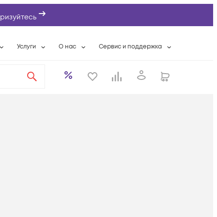
ризуйтесь
Услуги
О нас
Сервис и поддержка
ты
Выкуп сетевого оборудования
О компании
Гарантийное обслуживание
Системная интеграция
Контактная информация
Контакты сервисных центров
ты с физлицами
Wi-Fi «под ключ»
Банковские реквизиты
Сервисные контракты
вки
Бесплатная намотка оптического кабеля
Аккредитация ИТ
Сервисный центр
бслуживание
Партнеры
Техническая поддержка
а
Вакансии
Условия оказания услуг
еты
Новости
ы