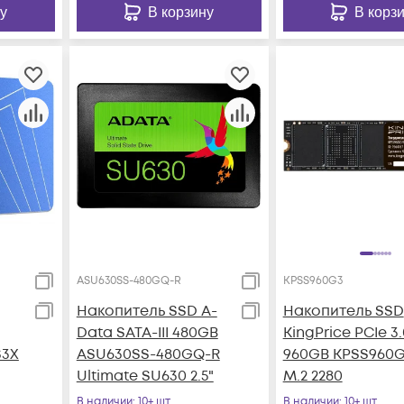
у
В корзину
В корз
ASU630SS-480GQ-R
KPSS960G3
Накопитель SSD A-
Накопитель SSD
Data SATA-III 480GB
KingPrice PCIe 3.
S3X
ASU630SS-480GQ-R
960GB KPSS960
Ultimate SU630 2.5"
M.2 2280
В наличии
: 10+ шт
В наличии
: 10+ шт