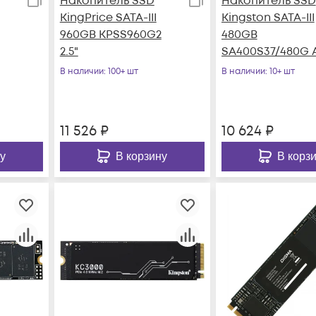
Накопитель SSD
Накопитель SSD
KingPrice SATA-III
Kingston SATA-III
960GB KPSS960G2
480GB
2.5"
SA400S37/480G 
2.5"
В наличии
: 100+ шт
В наличии
: 10+ шт
11 526
₽
10 624
₽
у
В корзину
В корз