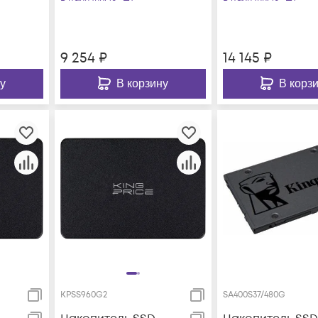
9 254
₽
14 145
₽
у
В корзину
В корз
KPSS960G2
SA400S37/480G