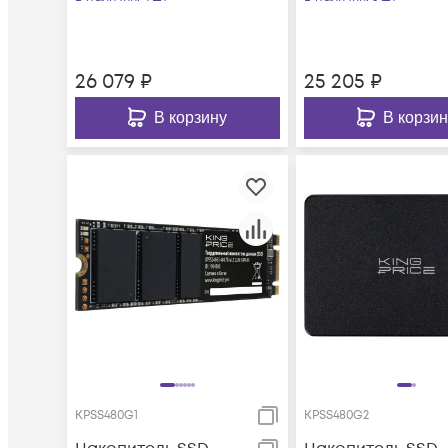
26 079
₽
25 205
₽
В корзину
В корзин
KPSS480G1
KPSS480G2