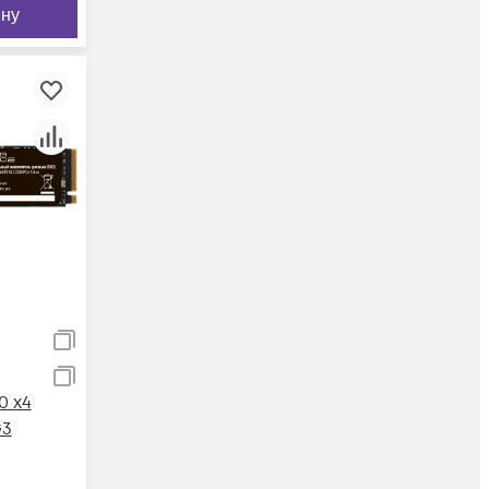
ину
0 x4
G3