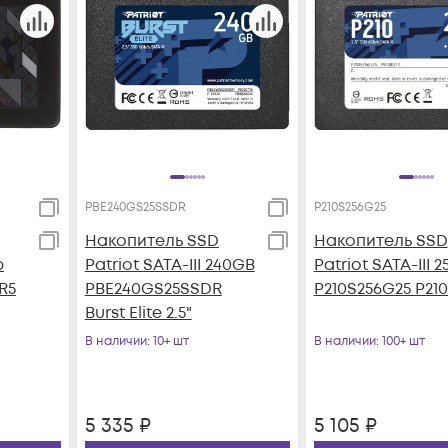
PBE240GS25SSDR
P210S256G25
Накопитель SSD
Накопитель SSD
b
Patriot SATA-III 240GB
Patriot SATA-III 
R5
PBE240GS25SSDR
P210S256G25 P210 
Burst Elite 2.5"
В наличии
: 10+ шт
В наличии
: 100+ шт
5 335
₽
5 105
₽