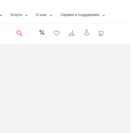
Услуги
О нас
Сервис и поддержка
ты
Выкуп сетевого оборудования
О компании
Гарантийное обслуживание
Системная интеграция
Контактная информация
Контакты сервисных центров
ты с физлицами
Wi-Fi «под ключ»
Банковские реквизиты
Сервисные контракты
вки
Бесплатная намотка оптического кабеля
Аккредитация ИТ
Сервисный центр
бслуживание
Партнеры
Техническая поддержка
а
Вакансии
Условия оказания услуг
еты
Новости
ы