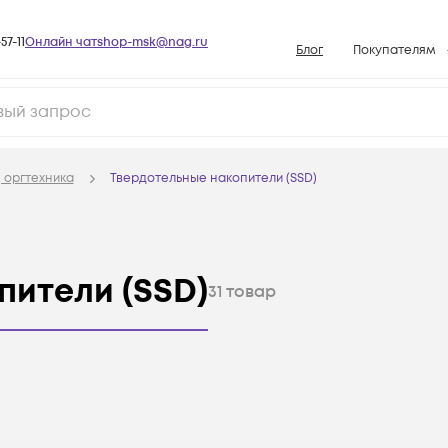
57-11
Онлайн чат
shop-msk@nag.ru
Блог
Покупателям
Способы опла
Документы
Политика рабо
 оргтехника
Твердотельные накопители (SSD)
Условия доста
Гарантийное о
Возврат товар
пители (SSD)
31
товар
Вопросы и отв
База знаний
Конфигуратор