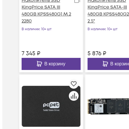
Накопитель SSD
Накопитель SSD
KingPrice SATA III
KingPrice SATA-III
480GB KPSS480G1 M.2
480GB KPSS480G2
2280
2.5"
В наличии
: 10+ шт
В наличии
: 10+ шт
7 345
₽
5 876
₽
В корзину
В корзин