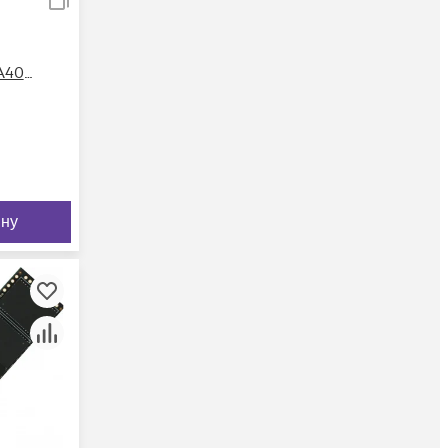
A400
ину