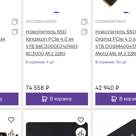
SKC3000D/4096G
DGSM4004TM63T
Накопитель SSD
Накопитель SSD
 x4
Kingston PCIe 4.0 x4
Digma PCIe 4.0 x
4TB SKC3000D/4096G
4TB DGSM4004T
KC3000 M.2 2280
Meta M6 M.2 228
В наличии
: 9 шт
В наличии
: 10+ шт
74 558
₽
42 940
₽
у
В корзину
В корз