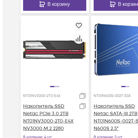
В корзину
В корзин
NT01NV3000-2T0-E4X
NT01N600S-002T-S3X
Накопитель SSD
Накопитель SSD
Netac PCIe 3.0 2TB
Netac SATA-III 2TB
NT01NV3000-2T0-E4X
NT01N600S-002T-
NV3000 M.2 2280
N600S 2.5"
В наличии
: 4 шт
В наличии
: 5 шт