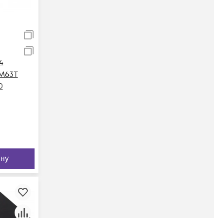
4
M63T
0
ину