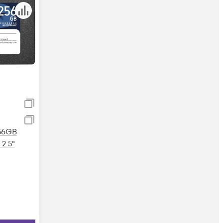
256GB
2.5"