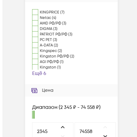
KINGPRICE
(
7
)
Netac
(
4
)
AMD РФ/РФ
(
3
)
DIGMA
(
3
)
PATRIOT РФ/РФ
(
3
)
PC PET
(
3
)
A-DATA
(
2
)
Kingspec
(
2
)
Kingston РФ/РФ
(
2
)
AGI РФ/РФ
(
1
)
Kingston
(
1
)
Ещё 6
Цена
Диапазон
(
2 345 ₽ - 74 558 ₽
)