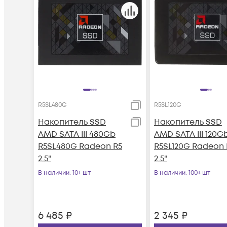
R5SL480G
R5SL120G
Накопитель SSD
Накопитель SSD
AMD SATA III 480Gb
AMD SATA III 120G
R5SL480G Radeon R5
R5SL120G Radeon 
2.5"
2.5"
В наличии
: 10+ шт
В наличии
: 100+ шт
6 485
₽
2 345
₽