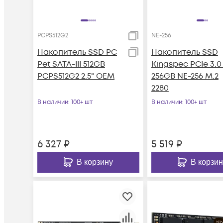
PCPS512G2
NE-256
Накопитель SSD PC
Накопитель SSD
Pet SATA-III 512GB
Kingspec PCIe 3.0
PCPS512G2 2.5" OEM
256GB NE-256 M.2
2280
В наличии
: 100+ шт
В наличии
: 100+ шт
6 327
₽
5 519
₽
В корзину
В корзин