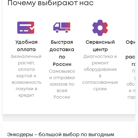
Почему выбирают нас
Удобная
Быстрая
Сервисный
Офи
оплата
доставка
центр
Безналичный
по
Диагностика и
рас
расчёт,
ремонт
России
га
оплата
оборудования
Самовывоз
По
картой и
в
и отправка
у
возможность
согласованные
заказов по
обсл
покупки в
сроки
всей
и п
кредит
России
гара
Энкодеры – большой выбор по выгодным