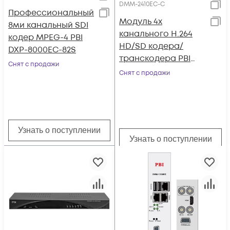
DMM-2410EC-С
Профессиональный
Модуль 4х
8ми канальный SDI
канального H.264
кодер MPEG-4 PBI
HD/SD кодера/
DXP-8000EC-82S
транскодера PBI
Снят с продажи
DMM-2410EC-С
Снят с продажи
Узнать о поступлении
Узнать о поступлении