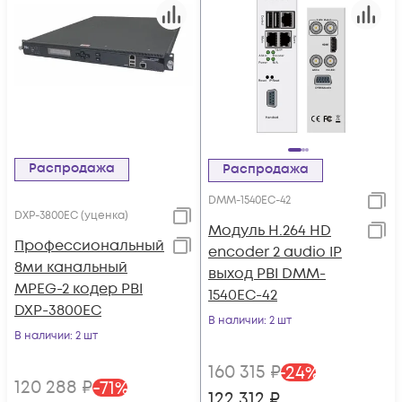
Распродажа
Распродажа
DMM-1540EC-42
DXP-3800EC (уценка)
Модуль H.264 HD
Профессиональный
encoder 2 audio IP
8ми канальный
выход PBI DMM-
MPEG-2 кодер PBI
1540EC-42
DXP-3800EC
В наличии
: 2 шт
В наличии
: 2 шт
160 315
₽
-
24
%
120 288
₽
-
71
%
122 312
₽