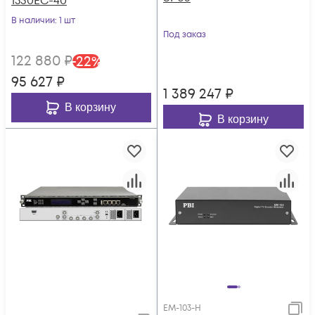
1530EC-40
В наличии
: 1 шт
Под заказ
122 880
₽
-
22
%
95 627
₽
1 389 247
₽
В корзину
В корзину
EM-103-H