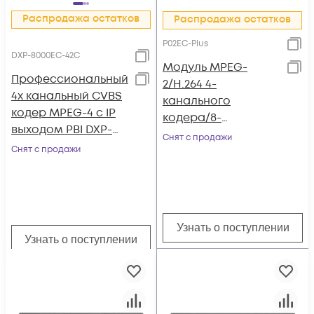
Распродажа остатков
Распродажа остатков
P02EC-Plus
DXP-8000EC-42C
Модуль MPEG-
Профессиональный
2/H.264 4-
4х канальный CVBS
канального
кодер MPEG-4 с IP
кодера/8-
выходом PBI DXP-
канального
Снят с продажи
8000EC-42C
Снят с продажи
транскодера c 4 SDI
входами P02EC-Plus
для DCP-3000MF
Узнать о поступлении
Узнать о поступлении