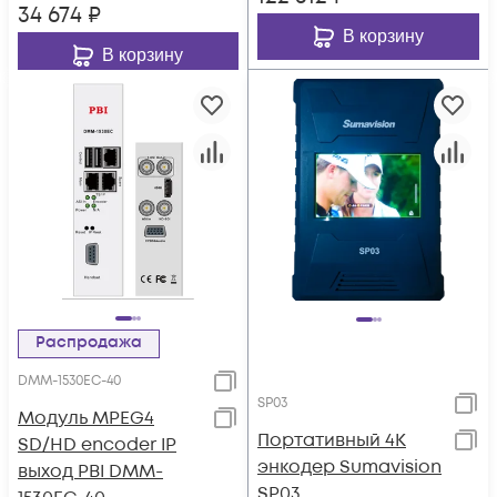
34 674
₽
В корзину
В корзину
Распродажа
DMM-1530EC-40
SP03
Модуль MPEG4
Портативный 4К
SD/HD encoder IP
энкодер Sumavision
выход PBI DMM-
SP03