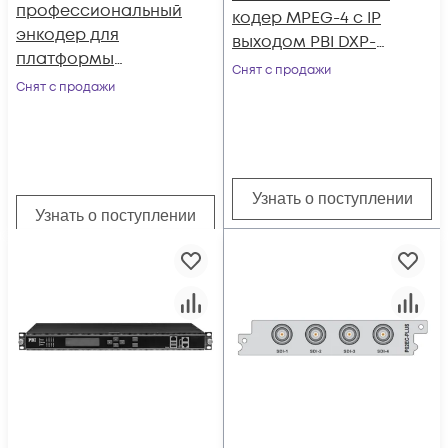
профессиональный
кодер MPEG-4 с IP
энкодер для
выходом PBI DXP-
платформы
8000EC-42H
Снят с продажи
Sumavision MBX100
Снят с продажи
Узнать о поступлении
Узнать о поступлении