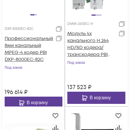
DMM-2410EC-H
DXP-8000EC-82C
Модуль 4х
Профессиональный
канального H.264
8ми канальный
HD/SD кодера/
MPEG-4 кодер PBI
транскодера PBI
DXP-8000EC-82C
DMM-2410EC-H для
Под заказ
Под заказ
цифровой ГС PBI
DMM-1000
137 523
₽
196 614
₽
В корзину
В корзину