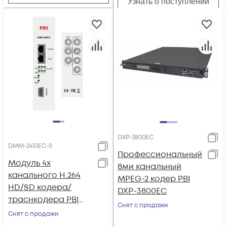
Узнать о поступлении
DXP-3800EC
DMM-2410EC-S
Профессиональный
Модуль 4х
8ми канальный
канального H.264
MPEG-2 кодер PBI
HD/SD кодера/
DXP-3800EC
траснкодера PBI
Снят с продажи
DMM-2410EC-S для
Снят с продажи
цифровой ГС PBI