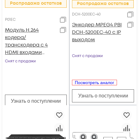
Распродажа остатков
Распродажа остатков
DCH-5200EC-40
P01EC
Энкодер MPEG4 PBI
Модуль H.264
DCH-5200EC-40 с IP
кодера/
выходом
транскодера c 4
HDMI входами
Снят с продажи
P01EC для DCP-
Снят с продажи
3000MF
Посмотреть аналог
Узнать о поступлении
Узнать о поступлении