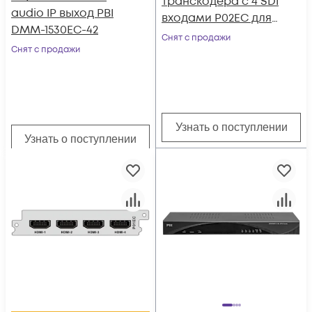
транскодера c 4 SDI
audio IP выход PBI
входами P02EC для
DMM-1530EC-42
DCP-3000MF
Снят с продажи
Снят с продажи
Узнать о поступлении
Узнать о поступлении