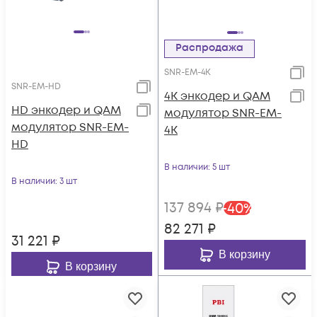
Распродажа
SNR-EM-4K
SNR-EM-HD
4K энкодер и QAM
HD энкодер и QAM
модулятор SNR-EM-
модулятор SNR-EM-
4K
HD
В наличии
: 5 шт
В наличии
: 3 шт
137 894
₽
-
40
%
82 271
₽
31 221
₽
В корзину
В корзину