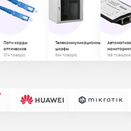
Патч-корды
Телекоммуникационные
Автоматиза
оптические
шкафы
мониторин
374 товара
564 товара
168 товаров