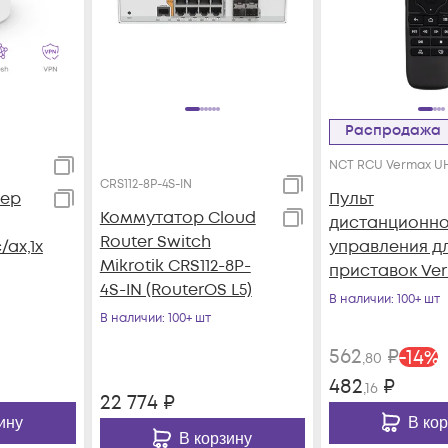
Распродажа
NCT RCU Vermax U
CRS112-8P-4S-IN
тер
Пульт
Коммутатор Cloud
дистанционно
Router Switch
/ax,1x
управления д
Mikrotik CRS112-8P-
приставок Ve
4S-IN (RouterOS L5)
UHD
В наличии
: 100+ шт
В наличии
: 100+ шт
562
₽
-
14
%
,80
482
₽
,16
22 774
₽
ину
В ко
В корзину