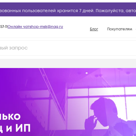
зованных пользователей хранится 7 дней. Пожалуйста,
авто
57-11
Онлайн чат
shop-msk@nag.ru
Блог
Покупателям
Способы опла
Документы
Политика рабо
Условия доста
Гарантийное о
Возврат товар
Вопросы и отв
База знаний
Конфигуратор