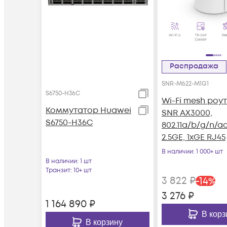
Распродажа
SNR-M622-M1G1
S6750-H36C
Wi-Fi mesh роу
Коммутатор Huawei
SNR AX3000,
S6750-H36C
802.11a/b/g/n/ac
2.5GE, 1xGE RJ45
В наличии
: 1 000+ шт
В наличии
: 1 шт
Транзит
: 10+ шт
3 822
₽
-
14
%
3 276
₽
1 164 890
₽
В корз
В корзину