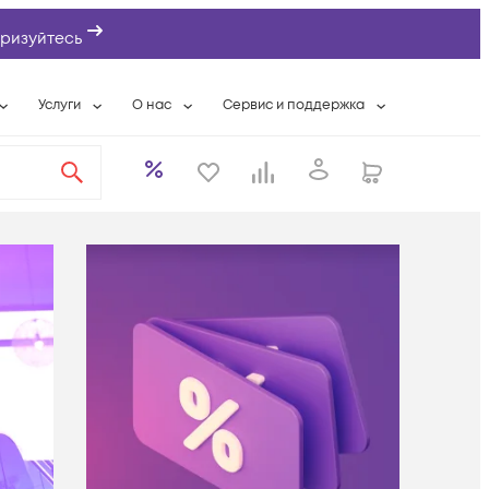
ризуйтесь
Услуги
О нас
Сервис и поддержка
ты
Выкуп сетевого оборудования
О компании
Гарантийное обслуживание
Системная интеграция
Контактная информация
Контакты сервисных центров
ты с физлицами
Wi-Fi «под ключ»
Банковские реквизиты
Сервисные контракты
вки
Бесплатная намотка оптического кабеля
Аккредитация ИТ
Сервисный центр
бслуживание
Партнеры
Техническая поддержка
а
Вакансии
Условия оказания услуг
еты
Новости
ы