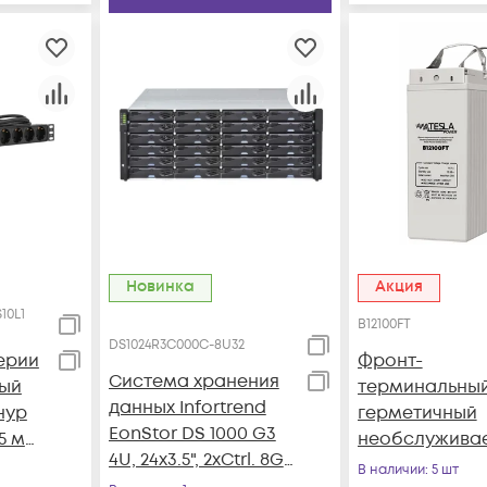
Новинка
Акция
10L1
B12100FT
DS1024R3C000C-8U32
ерии
Фронт-
Система хранения
вый
терминальны
данных Infortrend
нур
герметичный
EonStor DS 1000 G3
.5 мм
необслужива
4U, 24x3.5", 2xCtrl. 8GB
A
аккумулятор T
В наличии
: 5 шт
total (2x4GB), 2x12G