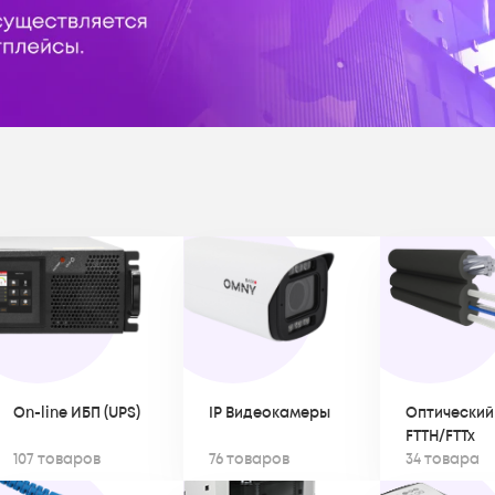
On-line ИБП (UPS)
IP Видеокамеры
Оптический
FTTH/FTTx
107 товаров
76 товаров
34 товара