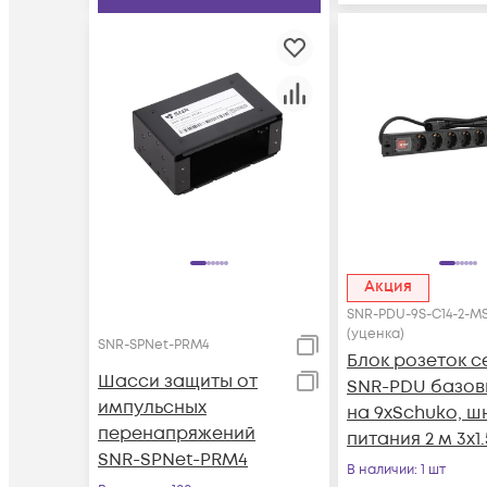
Акция
SNR-PDU-9S-C14-2-MS
(уценка)
SNR-SPNet-PRM4
Блок розеток с
Шасси защиты от
SNR-PDU базо
импульсных
на 9хSchuko, ш
перенапряжений
питания 2 м 3x1
SNR-SPNet-PRM4
с вилкой C14, 10
В наличии
: 1 шт