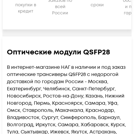
заказов по
обсл
покупки в
сроки
всей
и п
кредит
России
гара
Оптические модули QSFP28
В интернет-магазине НАГ в наличии и под заказ
оптические трансиверы QSFP28 с недорогой
доставкой по городам России - Москва,
Екатеринбург, Челябинск, Санкт-Петербург,
Новосибирск, Ростов-на-Дону, Казань, Нижний
Новгород, Пермь, Красноярск, Самара, Уфа,
Омск, Ставрополь, Махачкала, Краснодар,
Владивосток, Сургут, Симферополь, Барнаул,
Волгоград, Иркутск, Самара, Хабаровск, Курск,
Тула, Сыктывкар, Ижевск, Якутск, Астрахань,