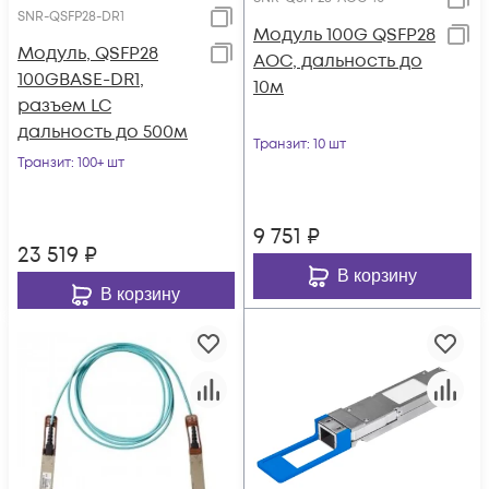
SNR-QSFP28-DR1
Модуль 100G QSFP28
Модуль, QSFP28
AOC, дальность до
100GBASE-DR1,
10м
разъем LC
дальность до 500м
Транзит
: 10 шт
Транзит
: 100+ шт
9 751
₽
23 519
₽
В корзину
В корзину