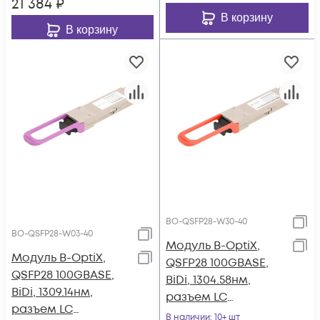
21 384
₽
В корзину
В корзину
BO-QSFP28-W30-40
BO-QSFP28-W03-40
Модуль B-OptiX,
Модуль B-OptiX,
QSFP28 100GBASE,
QSFP28 100GBASE,
BiDi, 1304.58нм,
BiDi, 1309.14нм,
разъем LC
разъем LC
дальность до 40км
В наличии
: 10+ шт