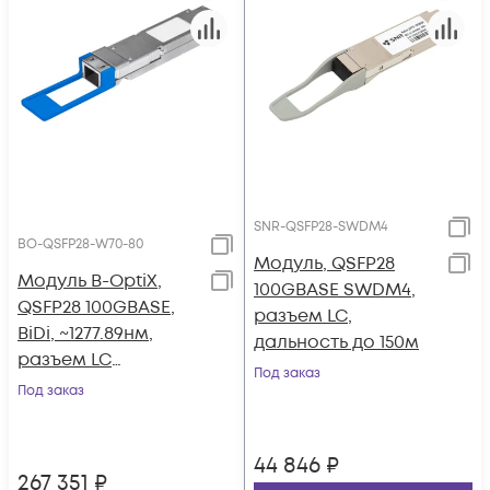
SNR-QSFP28-SWDM4
BO-QSFP28-W70-80
Модуль, QSFP28
Модуль B-OptiX,
100GBASE SWDM4,
QSFP28 100GBASE,
разъем LC,
BiDi, ~1277.89нм,
дальность до 150м
разъем LC
Под заказ
дальность до 80км
Под заказ
44 846
₽
267 351
₽