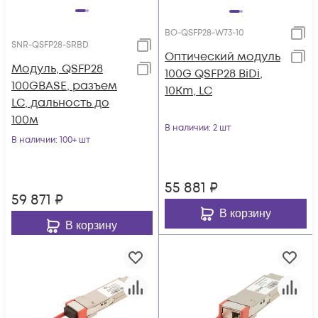
BO-QSFP28-W73-10
SNR-QSFP28-SRBD
Оптический модуль
Модуль, QSFP28
100G QSFP28 BiDi,
100GBASE, разъем
10Km, LC
LC, дальность до
100м
В наличии
: 2 шт
В наличии
: 100+ шт
55 881
₽
59 871
₽
В корзину
В корзину