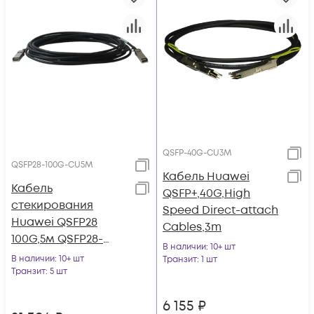
QSFP-40G-CU3M
QSFP28-100G-CU5M
Кабель Huawei
Кабель
QSFP+,40G,High
стекирования
Speed Direct-attach
Huawei QSFP28
Cables,3m
100G,5м QSFP28-
В наличии
: 10+ шт
100G-CU5M
В наличии
: 10+ шт
Транзит
: 1 шт
Транзит
: 5 шт
6 155
₽