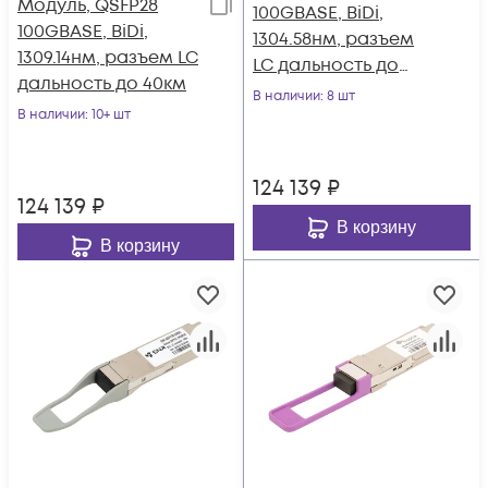
Модуль, QSFP28
100GBASE, BiDi,
100GBASE, BiDi,
1304.58нм, разъем
1309.14нм, разъем LC
LC дальность до
дальность до 40км
40км
В наличии
: 8 шт
В наличии
: 10+ шт
124 139
₽
124 139
₽
В корзину
В корзину