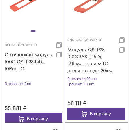
SNR-QSFP28-W39-20
BO-QSFP28-W37-10
Модуль, QSFP28
Оптический модуль
100GBASE, BiDi,
100G QSFP28 BiDi,
1311нм, разъем LC
10Km, LC
дальность до 20км
В наличии
: 10+ шт
В наличии
: 2 шт
Транзит
: 10+ шт
68 111
₽
55 881
₽
В корзину
В корзину