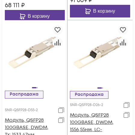
91 609
₽
68 111
₽
В корзину
В корзину
Распродажа
Распродажа
SNR-QSFP28-D26-2
SNR-QSFP28-D55-2
Модуль, QSFP28
Модуль, QSFP28
100GBASE, DWDM,
100GBASE, DWDM,
1556,55нм, LC-
Tx: 1533,47нм,