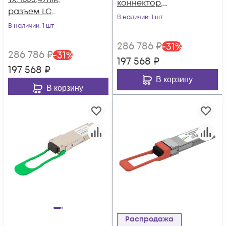
коннектор,
разъем LC
дальность до 2км
В наличии
: 1 шт
дальность до 2км
В наличии
: 1 шт
286 786
₽
-
31
%
286 786
₽
-
31
%
197 568
₽
197 568
₽
В корзину
В корзину
Распродажа