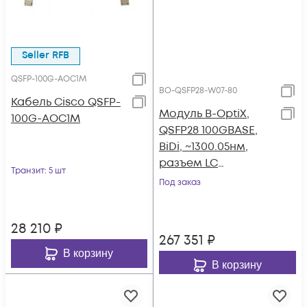
Seller RFB
QSFP-100G-AOC1M
BO-QSFP28-W07-80
Кабель Cisco QSFP-
Модуль B-OptiX,
100G-AOC1M
QSFP28 100GBASE,
BiDi, ~1300.05нм,
разъем LC
Транзит
: 5 шт
дальность до 80км
Под заказ
28 210
₽
267 351
₽
В корзину
В корзину