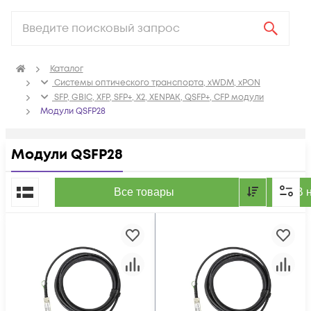
Каталог
Системы оптического транспорта, xWDM, xPON
SFP, GBIC, XFP, SFP+, X2, XENPAK, QSFP+, CFP модули
Модули QSFP28
Модули QSFP28
По популярности
Все товары
В 