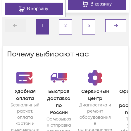
В корзину
В корзину
1
2
3
Назад
Дальше
Почему выбирают нас
Удобная
Быстрая
Сервисный
Офи
оплата
доставка
центр
Безналичный
по
Диагностика и
рас
расчёт,
ремонт
России
га
оплата
оборудования
Самовывоз
По
картой и
в
и отправка
у
возможность
согласованные