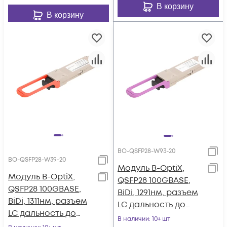
В корзину
В корзину
BO-QSFP28-W93-20
BO-QSFP28-W39-20
Модуль B-OptiX,
Модуль B-OptiX,
QSFP28 100GBASE,
QSFP28 100GBASE,
BiDi, 1291нм, разъем
BiDi, 1311нм, разъем
LC дальность до
LC дальность до
20км
В наличии
: 10+ шт
20км