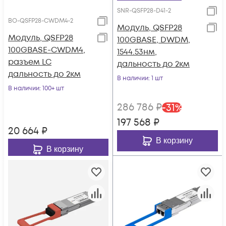
SNR-QSFP28-D41-2
BO-QSFP28-CWDM4-2
Модуль, QSFP28
Модуль, QSFP28
100GBASE, DWDM,
100GBASE-CWDM4,
1544.53нм,
разъем LC
дальность до 2км
дальность до 2км
В наличии
: 1 шт
В наличии
: 100+ шт
286 786
₽
-
31
%
197 568
₽
20 664
₽
В корзину
В корзину