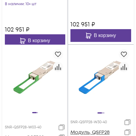
дальность до 40км
В наличии
: 10+ шт
102 951
₽
102 951
₽
В корзину
В корзину
SNR-QSFP28-W30-40
SNR-QSFP28-W03-40
Модуль, QSFP28