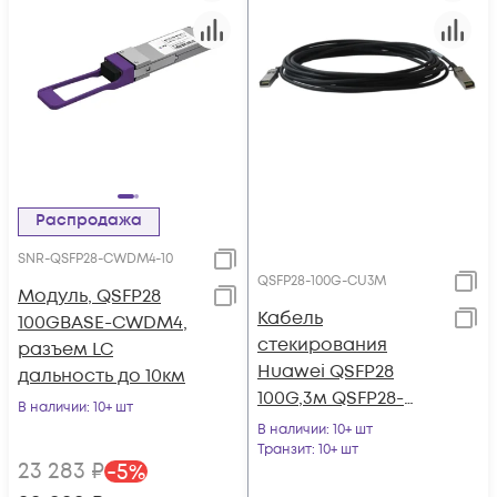
Распродажа
SNR-QSFP28-CWDM4-10
QSFP28-100G-CU3M
Модуль, QSFP28
Кабель
100GBASE-CWDM4,
стекирования
разъем LC
Huawei QSFP28
дальность до 10км
100G,3м QSFP28-
В наличии
: 10+ шт
100G-CU3M
В наличии
: 10+ шт
Транзит
: 10+ шт
23 283
₽
-
5
%