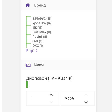
Бренд
ЗЭТАРУС
(
35
)
Урал Пак
(
14
)
IEK
(
13
)
Fortisflex
(
11
)
Ruvinil
(
8
)
ЭРА
(
2
)
DKC
(
1
)
Ещё 2
Цена
Диапазон
(
1 ₽ - 9 334 ₽
)