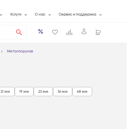
Услуги
О нас
Сервис и поддержка
ты
Выкуп сетевого оборудования
О компании
Гарантийное обслуживание
Системная интеграция
Контактная информация
Контакты сервисных центров
ты с физлицами
Wi-Fi «под ключ»
Банковские реквизиты
Сервисные контракты
Металлорукав
вки
Бесплатная намотка оптического кабеля
Аккредитация ИТ
Сервисный центр
бслуживание
Партнеры
Техническая поддержка
а
Вакансии
Условия оказания услуг
еты
Новости
21 мм
19 мм
23 мм
34 мм
68 мм
ы