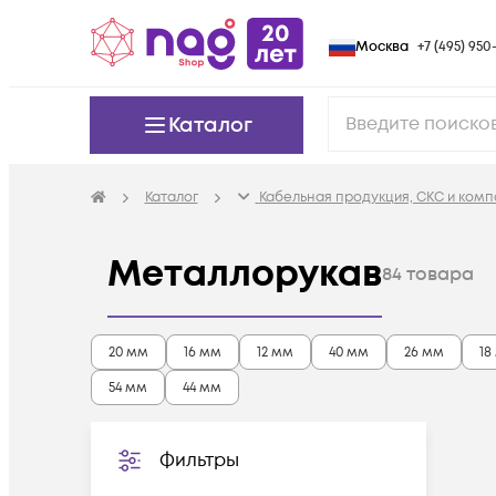
Москва
+7 (495) 950-
Каталог
Каталог
Кабельная продукция, СКС и ком
Металлорукав
84
товара
20 мм
16 мм
12 мм
40 мм
26 мм
18
54 мм
44 мм
Фильтры