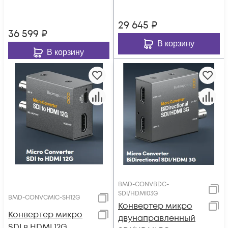
29 645
₽
36 599
₽
В корзину
В корзину
BMD-CONVBDC-
SDI/HDMI03G
BMD-CONVCMIC-SH12G
Конвертер микро
Конвертер микро
двунаправленный
SDI в HDMI 12G