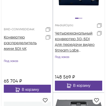
MediaXOptic
BMD-CONVMSDIDA4K
Четырехканальный
Конвертер
конвертер 3G-SDI
распределитель
для передачи видео
мини SDI 4K
Stream Labs
MediaXOptic
Под заказ
Под заказ
148 569
₽
65 704
₽
В корзину
В корзину