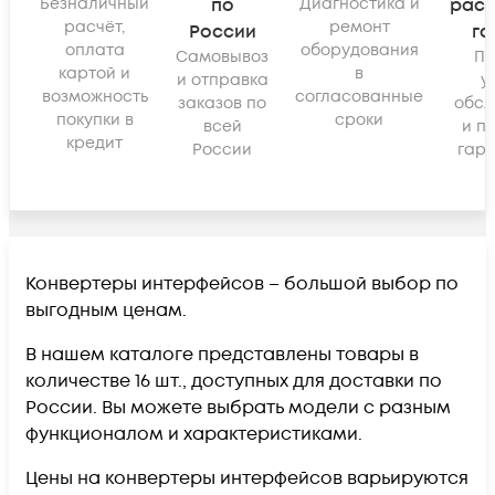
Безналичный
по
Диагностика и
рас
расчёт,
ремонт
России
га
оплата
оборудования
Самовывоз
По
картой и
в
и отправка
у
возможность
согласованные
заказов по
обсл
покупки в
сроки
всей
и п
кредит
России
гара
Конвертеры интерфейсов – большой выбор по
выгодным ценам.
В нашем каталоге представлены товары в
количестве 16 шт., доступных для доставки по
России. Вы можете выбрать модели с разным
функционалом и характеристиками.
Цены на конвертеры интерфейсов варьируются