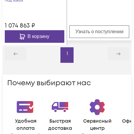
Под заказ
1 074 863
₽
Узнать о поступлении
В корзину
1
Назад
Дальше
Почему выбирают нас
Удобная
Быстрая
Сервисный
Офи
оплата
доставка
центр