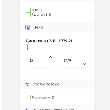
SNR
(
6
)
MeanWell
(
3
)
Цена
Диапазон
(
13 ₽ - 1 779 ₽
)
Статус товара
Распродажа (2)