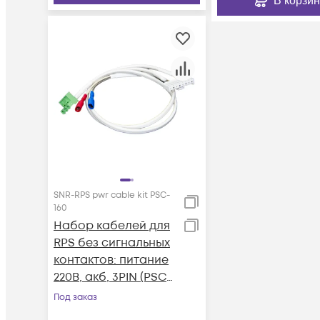
В корзин
SNR-RPS pwr cable kit PSC-
160
Набор кабелей для
RPS без сигнальных
контактов: питание
220В, акб, 3PIN (PSC-
160A-C)
Под заказ