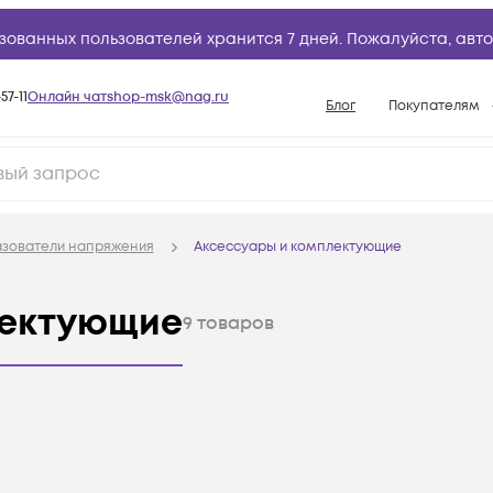
зованных пользователей хранится 7 дней. Пожалуйста,
авто
57-11
Онлайн чат
shop-msk@nag.ru
Блог
Покупателям
Способы опла
Документы
Политика рабо
зователи напряжения
Аксессуары и комплектующие
Условия доста
Гарантийное о
лектующие
9
товаров
Возврат товар
Вопросы и отв
База знаний
Конфигуратор