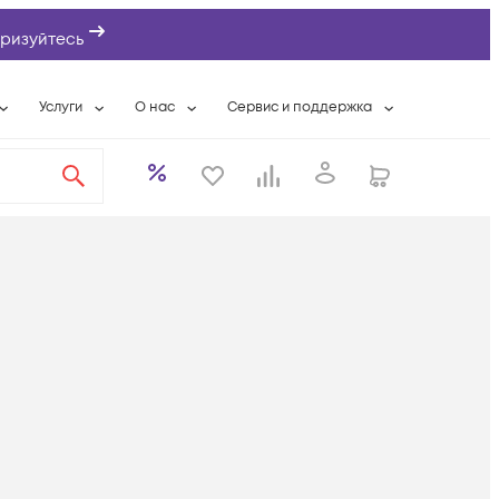
ризуйтесь
Услуги
О нас
Сервис и поддержка
ты
Выкуп сетевого оборудования
О компании
Гарантийное обслуживание
Системная интеграция
Контактная информация
Контакты сервисных центров
ты с физлицами
Wi-Fi «под ключ»
Банковские реквизиты
Сервисные контракты
вки
Бесплатная намотка оптического кабеля
Аккредитация ИТ
Сервисный центр
бслуживание
Партнеры
Техническая поддержка
а
Вакансии
Условия оказания услуг
еты
Новости
ы