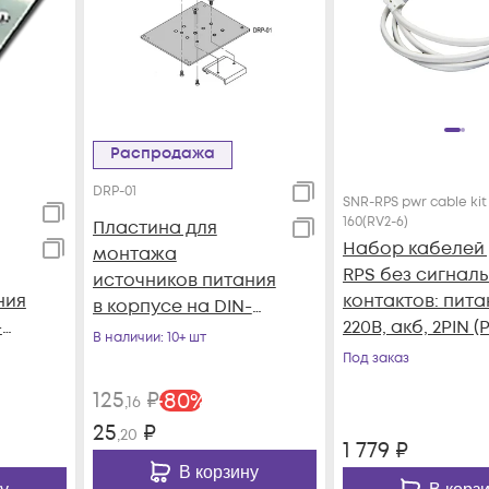
Распродажа
DRP-01
SNR-RPS pwr cable kit
160(RV2-6)
Пластина для
Набор кабелей 
монтажа
RPS без сигнал
источников питания
ния
контактов: пита
в корпусе на DIN-
-
220В, акб, 2PIN (
рейку
В наличии
: 10+ шт
160A-C; RV2-6)
Под заказ
125
₽
-
80
%
,16
25
₽
,20
1 779
₽
В корзину