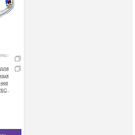
 PSC-
для
ьных
ние
PSC-