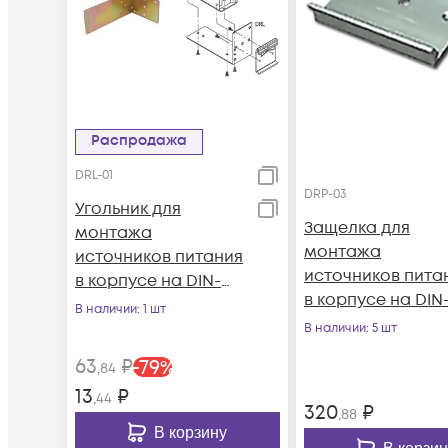
Распродажа
DRL-01
DRP-03
Угольник для
Защелка для
монтажа
монтажа
источников питания
источников пита
в корпусе на DIN-
в корпусе на DIN
рейку
В наличии
: 1 шт
рейку
В наличии
: 5 шт
63
₽
-
79
%
,84
13
₽
,44
320
₽
,88
В корзину