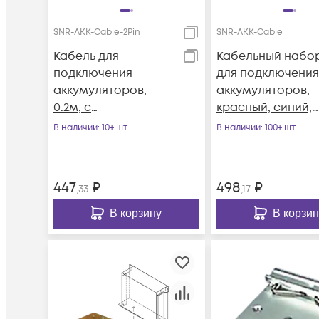
SNR-AKK-Cable-2Pin
SNR-AKK-Cable
Кабель для
Кабельный набо
подключения
для подключения
аккумуляторов,
аккумуляторов,
0.2м, с
красный, синий,
наконечниками
0.5м, с
В наличии
: 10+ шт
В наличии
: 100+ шт
FDFD2-250
наконечниками
447
₽
498
₽
,33
,17
В корзину
В корзин