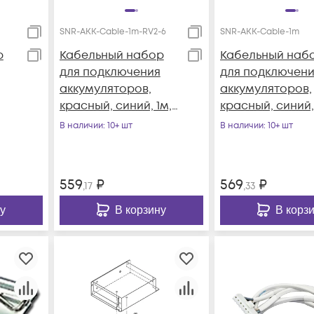
SNR-AKK-Cable-1m-RV2-6
SNR-AKK-Cable-1m
р
Кабельный набор
Кабельный наб
для подключения
для подключен
аккумуляторов,
аккумуляторов,
красный, синий, 1м,
красный, синий,
с наконечниками
с наконечника
В наличии
: 10+ шт
В наличии
: 10+ шт
RV2-6
559
₽
569
₽
,17
,33
у
В корзину
В корз