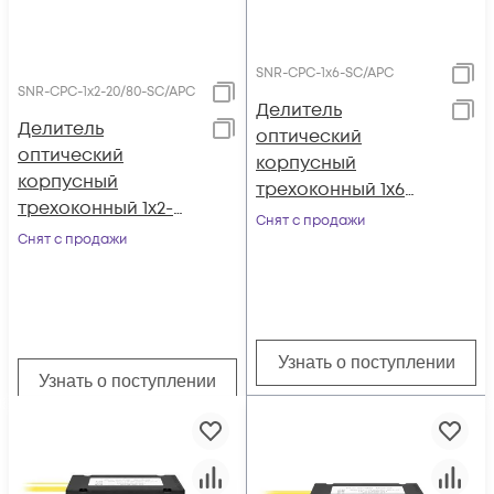
SNR-CPC-1x6-SC/APC
SNR-CPC-1x2-20/80-SC/APC
Делитель
Делитель
оптический
оптический
корпусный
корпусный
трехоконный 1х6
трехоконный 1х2-
SC/APC
Снят с продажи
20/80 SC/APC
Снят с продажи
Узнать о поступлении
Узнать о поступлении