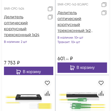
SNR-CPC-1x2-SC/APC
SNR-CPC-1x24
Делитель
Делитель
оптический
оптический
корпусный
корпусный
трехоконный 1х2
трехоконный 1х24
SC/APC
В наличии
: 10+ шт
В наличии
: 2 шт
Транзит
: 10+ шт
601
₽
,44
7 753
₽
В корзину
В корзину