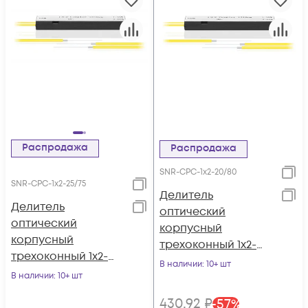
Распродажа
Распродажа
SNR-CPС-1x2-20/80
SNR-CPС-1x2-25/75
Делитель
Делитель
оптический
оптический
корпусный
корпусный
трехоконный 1х2-
трехоконный 1х2-
20/80
В наличии
: 10+ шт
25/75
В наличии
: 10+ шт
430
,92
₽
-
57
%