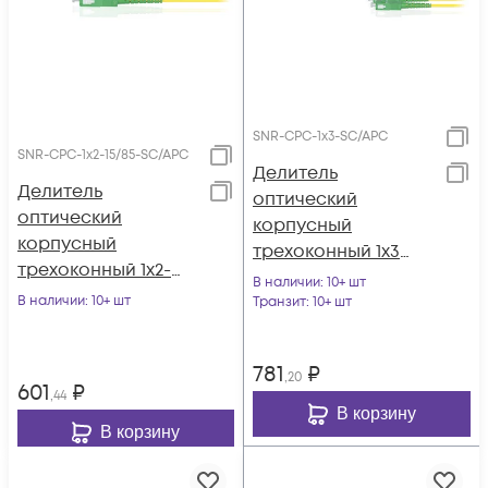
SNR-CPC-1x3-SC/APC
SNR-CPC-1x2-15/85-SC/APC
Делитель
Делитель
оптический
оптический
корпусный
корпусный
трехоконный 1х3
трехоконный 1х2-
SC/APC
В наличии
: 10+ шт
15/85 SC/APC
В наличии
: 10+ шт
Транзит
: 10+ шт
781
₽
,20
601
₽
,44
В корзину
В корзину