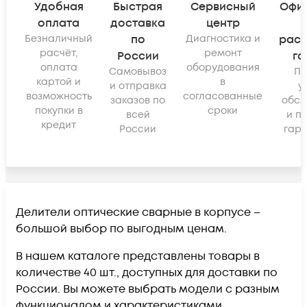
Удобная
Быстрая
Сервисный
Офи
оплата
доставка
центр
Безналичный
по
Диагностика и
рас
расчёт,
ремонт
России
га
оплата
оборудования
Самовывоз
По
картой и
в
и отправка
у
возможность
согласованные
заказов по
обсл
покупки в
сроки
всей
и п
кредит
России
гара
Делители оптические сварные в корпусе –
большой выбор по выгодным ценам.
В нашем каталоге представлены товары в
количестве 40 шт., доступных для доставки по
России. Вы можете выбрать модели с разным
функционалом и характеристиками.