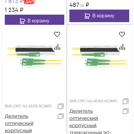
1 873
₽
-
34
%
487
₽
,20
1 234
₽
В корзину
В корзину
SNR-CPC-1x2-40/60-SC/APC
SNR-CPC-1x2-45/55-SC/APC
Делитель
Делитель
оптический
оптический
корпусный
корпусный
трехоконный 1х2-