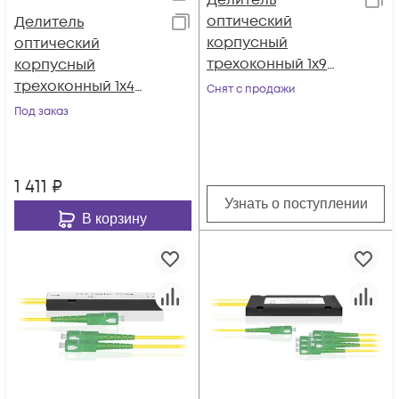
Делитель
оптический
Делитель
корпусный
оптический
трехоконный 1х9
корпусный
SC/APC
трехоконный 1х4
Снят с продажи
SC/APC
Под заказ
1 411
₽
Узнать о поступлении
В корзину