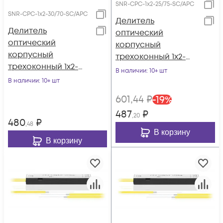
SNR-CPC-1x2-25/75-SC/APC
SNR-CPC-1x2-30/70-SC/APC
Делитель
Делитель
оптический
оптический
корпусный
корпусный
трехоконный 1х2-
трехоконный 1х2-
25/75 SC/APC
В наличии
: 10+ шт
30/70 SC/APC
В наличии
: 10+ шт
601
,44
₽
-
19
%
487
₽
,20
480
₽
,48
В корзину
В корзину