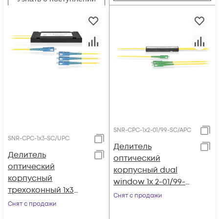
SNR-CPC-1x2-01/99-SC/APC
SNR-CPC-1x3-SC/UPC
Делитель
Делитель
оптический
оптический
корпусный dual
корпусный
window 1х 2-01/99-
трехоконный 1х3
SC/APC
Снят с продажи
SC/UPC
Снят с продажи