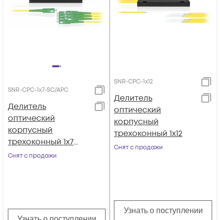
SNR-CPC-1x12
SNR-CPC-1x7-SC/APC
Делитель
Делитель
оптический
оптический
корпусный
корпусный
трехоконный 1х12
трехоконный 1х7
Снят с продажи
SC/APC
Снят с продажи
Узнать о поступлении
Узнать о поступлении