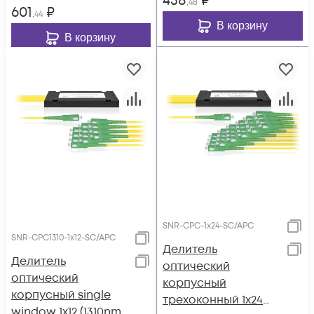
438
₽
,48
601
₽
,44
В корзину
В корзину
SNR-CPC-1x24-SC/APC
SNR-CPC1310-1x12-SC/APC
Делитель
Делитель
оптический
оптический
корпусный
корпусный single
трехоконный 1х24
window 1х12 (1310nm)