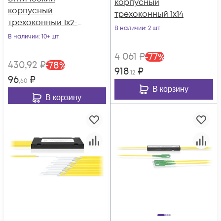
корпусный
корпусный
трехоконный 1х14
трехоконный 1х2-
В наличии
: 2 шт
05/95
В наличии
: 10+ шт
4 061
₽
-
77
%
430
,92
₽
-
78
%
918
₽
,12
96
₽
,60
В корзину
В корзину