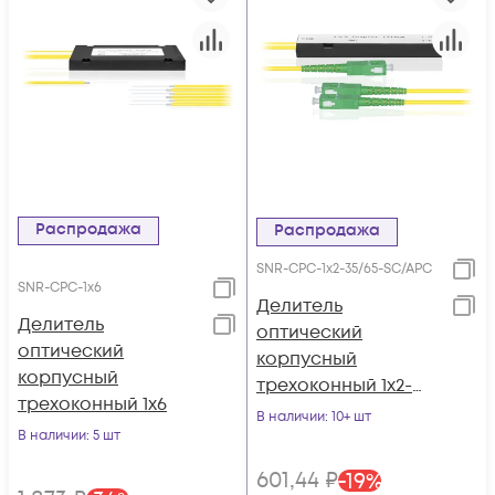
Распродажа
Распродажа
SNR-CPC-1x2-35/65-SC/APC
SNR-CPC-1x6
Делитель
Делитель
оптический
оптический
корпусный
корпусный
трехоконный 1х2-
трехоконный 1х6
35/65 SC/APC
В наличии
: 10+ шт
В наличии
: 5 шт
601
,44
₽
-
19
%