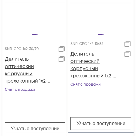
SNR-CPС-1x2-15/85
SNR-CPС-1x2-30/70
Делитель
Делитель
оптический
оптический
корпусный
корпусный
трехоконный 1х2-
трехоконный 1х2-
15/85
Снят с продажи
30/70
Снят с продажи
Узнать о поступлении
Узнать о поступлении