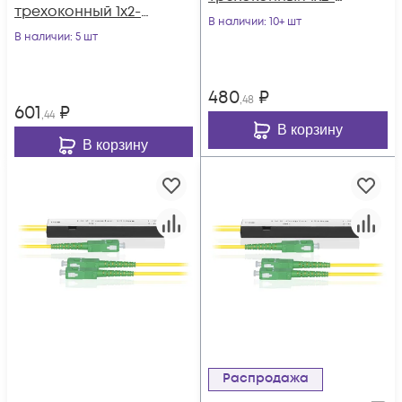
трехоконный 1х2-
40/60 SC/APC
В наличии
: 10+ шт
45/55 SC/APC
В наличии
: 5 шт
480
₽
,48
601
₽
,44
В корзину
В корзину
Распродажа