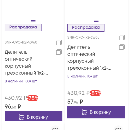
Распродажа
Распродажа
SNR-CPС-1x2-35/65
SNR-CPС-1x2-40/60
Делитель
Делитель
оптический
оптический
корпусный
корпусный
трехоконный 1х2-
трехоконный 1х2-
35/65
В наличии
: 10+ шт
40/60
В наличии
: 100+ шт
430
,92
₽
-
87
%
430
,92
₽
-
78
%
57
₽
,96
96
₽
,60
В корзину
В корзину