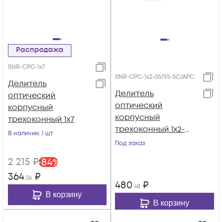
Распродажа
SNR-CPC-1x7
SNR-CPC-1x2-05/95-SC/APC
Делитель
Делитель
оптический
оптический
корпусный
корпусный
трехоконный 1х7
трехоконный 1х2-
В наличии
: 1 шт
05/95 SC/APC
Под заказ
2 215
₽
-
84
%
364
₽
,56
480
₽
,48
В корзину
В корзину