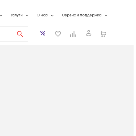
Услуги
О нас
Сервис и поддержка
ты
Выкуп сетевого оборудования
О компании
Гарантийное обслуживание
Системная интеграция
Контактная информация
Контакты сервисных центров
ты с физлицами
Wi-Fi «под ключ»
Банковские реквизиты
Сервисные контракты
вки
Бесплатная намотка оптического кабеля
Аккредитация ИТ
Сервисный центр
бслуживание
Партнеры
Техническая поддержка
а
Вакансии
Условия оказания услуг
еты
Новости
ы