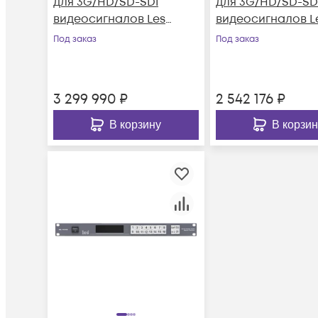
для 3G/HD/SD-SDI
для 3G/HD/SD-SD
видеосигналов Les
видеосигналов L
KV-8080HD
KV-6060HD
Под заказ
Под заказ
3 299 990
₽
2 542 176
₽
В корзину
В корзин