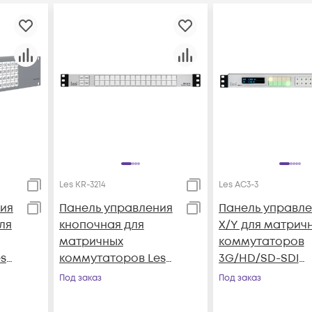
Les KR-3214
Les AC3-3
ия
Панель управления
Панель управле
ля
кнопочная для
X/Y для матрич
матричных
коммутаторов
s
коммутаторов Les
3G/HD/SD-SDI
KR-3214
сигналов Les AC
Под заказ
Под заказ