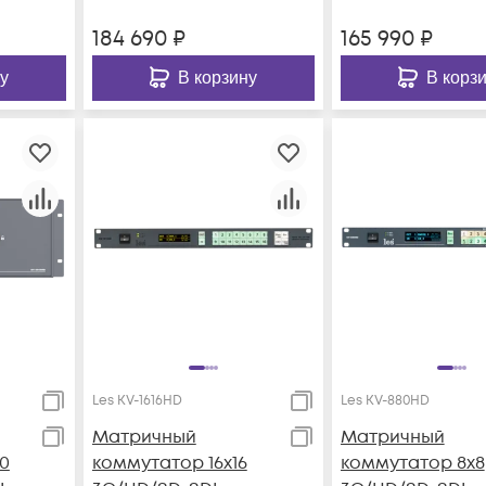
184 690
₽
165 990
₽
у
В корзину
В корз
Les KV-1616HD
Les KV-880HD
Матричный
Матричный
0
коммутатор 16х16
коммутатор 8х8