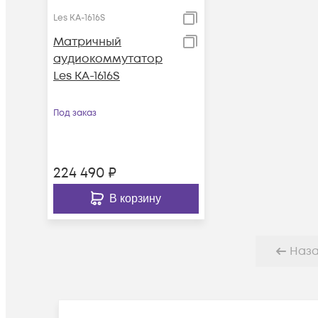
Les KA-1616S
Матричный
аудиокоммутатор
Les KA-1616S
Под заказ
224 490
₽
В корзину
Наз