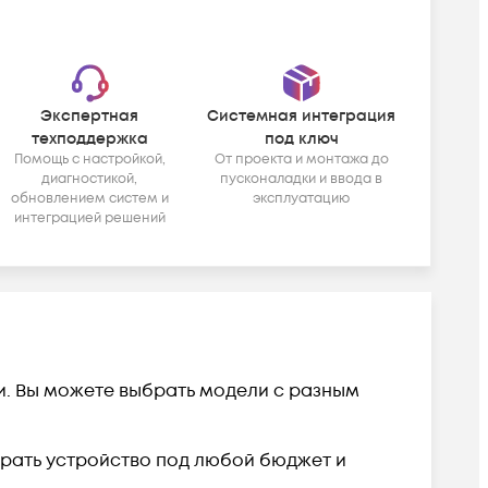
Экспертная
Системная интеграция
техподдержка
под ключ
Помощь с настройкой,
От проекта и монтажа до
диагностикой,
пусконаладки и ввода в
обновлением систем и
эксплуатацию
интеграцией решений
ии. Вы можете выбрать модели с разным
обрать устройство под любой бюджет и