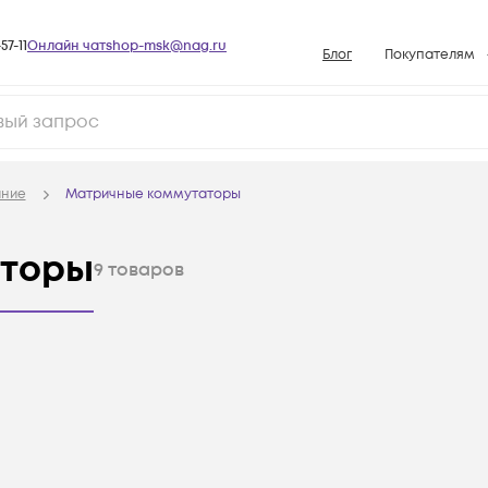
57-11
Онлайн чат
shop-msk@nag.ru
Блог
Покупателям
Способы опла
Документы
Политика рабо
ание
Матричные коммутаторы
Условия доста
Гарантийное о
аторы
9
товаров
Возврат товар
Вопросы и отв
База знаний
Конфигуратор