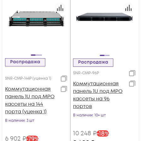
Распродажа
Распродажа
SNR-CMP-96P
SNR-CMP-144P (уценка 1)
Коммутационная
Коммутационная
панель 1U под MPO
панель 1U под MPO
кассеты на 96
кассеты на 144
портов
порта (уценка 1)
В наличии
: 10+ шт
В наличии
: 3 шт
10 248
₽
-
18
%
6 902
₽
-
79
%