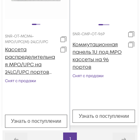
SNR-CMP-OT-96P
SNR-OT-MCM4-
MPO/UPC(M)-24LC/UPC
Коммутационная
Кассета
панель 1U под MPO
распределительна
кассеты на 96
я MPO/UPC на
портов
24LC/UPC портов
Снят с продажи
OM4 для SNR-CMP-
Снят с продажи
OT-96P
Узнать о поступлении
Узнать о поступлении
1