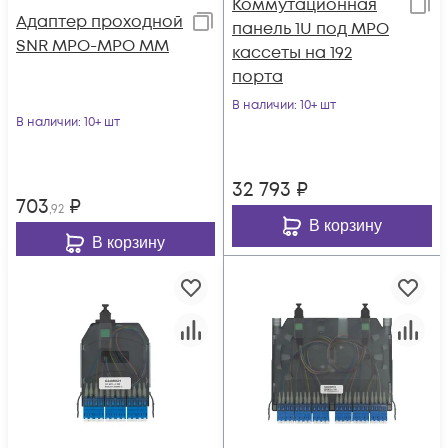
Коммутационная
Адаптер проходной
панель 1U под MPO
SNR MPO-MPO MM
кассеты на 192
порта
В наличии
: 10+ шт
В наличии
: 10+ шт
32 793
₽
703
₽
,92
В корзину
В корзину