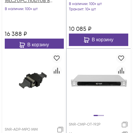
16LC/UPC портов SM
В наличии
: 100+ шт
для SNR-CMP-144P
В наличии
: 100+ шт
Транзит
: 10+ шт
10 085
₽
16 388
₽
В корзину
В корзину
SNR-CMP-OT-192P
SNR-ADP-MPO MM