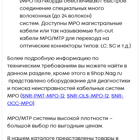
(MPO патчкорды обеспечивают быстрое
соединение специальных много
волоконных (до 24 волокон)
систем. Доступны MPO магистральные
кабели или так называемые fun-out
кабели MPO/МТР для перехода на
оптические коннекторы типов: LC, SC и т.д.)
Более подробную информацию по
техническим требованиям вы можете найти в
данном разделе, к
роме этого в Shop.Nag.ru
представлено оборудование для диагностики
и поиска неисправностей кабельных систем
MPO (
SNR-PMT-MPO-12,
SNR-OLS-MPO-12
,
SNR-
OCC-MPO
).
MPO/MTP системы высокой плотности –
большой выбор по выгодным ценам.
В нашем каталоге представлены товары в