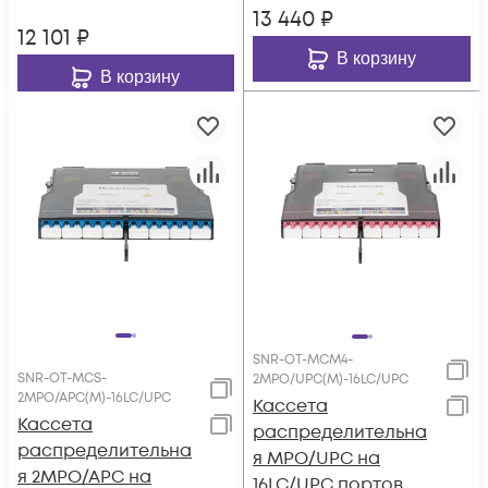
13 440
₽
12 101
₽
В корзину
В корзину
SNR-OT-MCM4-
SNR-OT-MCS-
2MPO/UPC(M)-16LC/UPC
2MPO/APC(M)-16LC/UPC
Кассета
Кассета
распределительна
распределительна
я MPO/UPC на
я 2MPO/APC на
16LC/UPC портов