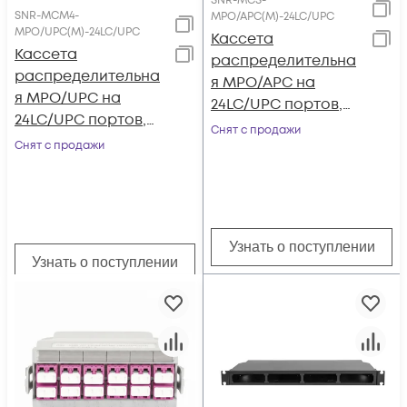
SNR-MCS-
SNR-MCM4-
MPO/APC(M)-24LC/UPC
MPO/UPC(M)-24LC/UPC
Кассета
Кассета
распределительна
распределительна
я MPO/APC на
я MPO/UPC на
24LC/UPC портов,
24LC/UPC портов,
SM
Снят с продажи
MM (OM4)
Снят с продажи
Узнать о поступлении
Узнать о поступлении