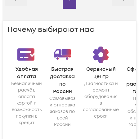
Назад
Дальше
Почему выбирают нас
Удобная
Быстрая
Сервисный
Офи
оплата
доставка
центр
Безналичный
по
Диагностика и
рас
расчёт,
ремонт
России
га
оплата
оборудования
Самовывоз
По
картой и
в
и отправка
у
возможность
согласованные
заказов по
обсл
покупки в
сроки
всей
и п
кредит
России
гара