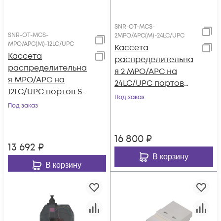
SNR-OT-MCS-
SNR-OT-MCS-
2MPO/APC(M)-24LC/UPC
MPO/APC(M)-12LC/UPC
Кассета
Кассета
распределительна
распределительна
я 2 MPO/APC на
я MPO/APC на
24LC/UPC портов
12LC/UPC портов SM
SM для SNR-CMP-
Под заказ
для SNR-CMP-OT-
Под заказ
OT-144P
144P
16 800
₽
13 692
₽
В корзину
В корзину