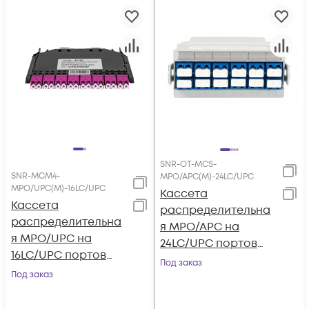
SNR-OT-MCS-
SNR-MCM4-
MPO/APC(M)-24LC/UPC
MPO/UPC(M)-16LC/UPC
Кассета
Кассета
распределительна
распределительна
я MPO/APC на
я MPO/UPC на
24LC/UPC портов
16LC/UPC портов
SM для SNR-CMP-
Под заказ
MM (OM4) для SNR-
Под заказ
OT-96P
CMP-144P