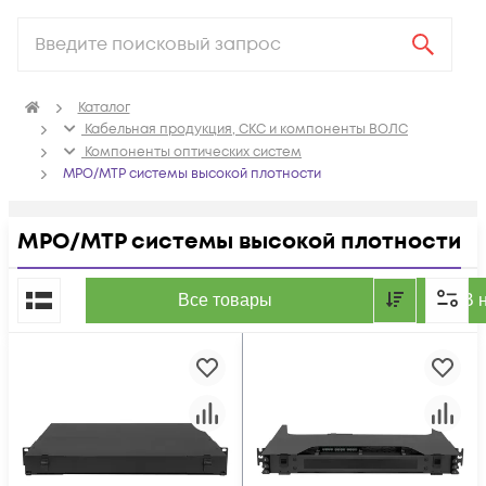
Каталог
Кабельная продукция, СКС и компоненты ВОЛС
Компоненты оптических систем
MPO/MTP системы высокой плотности
MPO/MTP системы высокой плотности
По популярности
Все товары
В 