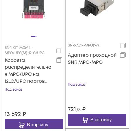
SNR-ADP-MPO(W)
SNR-OT-MCM4-
MPO/UPC(M)-12LC/UPC
Адаптер проходной
Кассета
SNR MPO-MPO
распределительна
я MPO/UPC на
12LC/UPC портов
Под заказ
MM (OM4), для SNR-
Под заказ
CMP-OT-144P
721
₽
,56
13 692
₽
В корзину
В корзину