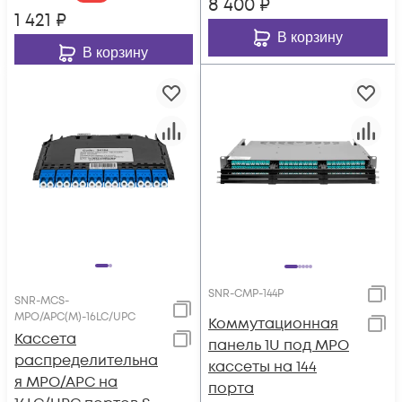
8 400
₽
1 421
₽
В корзину
В корзину
SNR-CMP-144P
SNR-MCS-
MPO/APC(M)-16LC/UPC
Коммутационная
Кассета
панель 1U под MPO
распределительна
кассеты на 144
я MPO/APC на
порта