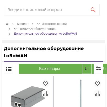
Каталог
Интернет вещей
LoRaWAN оборудование
Дополнительное оборудование LoRaWAN
Дополнительное оборудование
LoRaWAN
По популярности
Все товары
В 