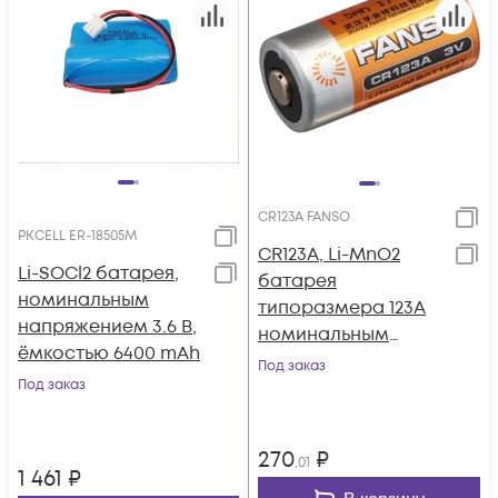
CR123A FANSO
PKCELL ER-18505M
CR123A, Li-MnO2
Li-SOCl2 батарея,
батарея
номинальным
типоразмера 123A
напряжением 3.6 В,
номинальным
ёмкостью 6400 mAh
напряжением 3 В
Под заказ
Под заказ
ёмкостью 1.5 Ач
стандарт выводы
Траб: -40...85 °C,
270
₽
,01
FANSO
1 461
₽