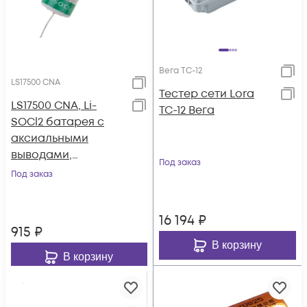
Вега ТС-12
LS17500 CNA
Тестер сети Lora
LS17500 CNA, Li-
ТС-12 Вега
SOCl2 батарея с
аксиальными
выводами,
Под заказ
номинальным
Под заказ
напряжением 3.6 В,
ёмкостью 3.6 Ач
16 194
₽
915
₽
В корзину
В корзину