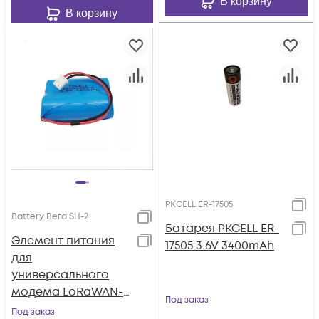
В корзину
В корзину
PKCELL ER-17505
Battery Вега SH-2
Батарея PKCELL ER-
Элемент питания
17505 3.6V 3400mAh
для
универсального
модема LoRaWAN-
Под заказ
Nb-IoT Вега SH-2
Под заказ