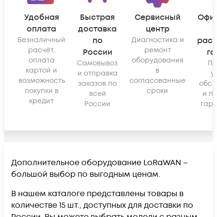
Удобная
Быстрая
Сервисный
Офи
оплата
доставка
центр
Безналичный
по
Диагностика и
рас
расчёт,
ремонт
России
га
оплата
оборудования
Самовывоз
По
картой и
в
и отправка
у
возможность
согласованные
заказов по
обсл
покупки в
сроки
всей
и п
кредит
России
гара
Дополнительное оборудование LoRaWAN –
большой выбор по выгодным ценам.
В нашем каталоге представлены товары в
количестве 15 шт., доступных для доставки по