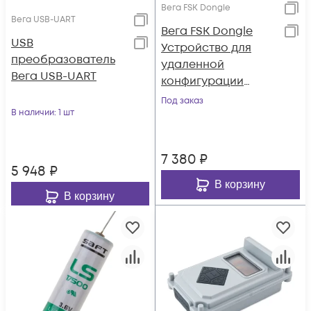
Вега FSK Dongle
Вега USB-UART
Вега FSK Dongle
USB
Устройство для
преобразователь
удаленной
Вега USB-UART
конфигурации
устройств,
Под заказ
В наличии
: 1 шт
подключение к
компьютеру по USB
7 380
₽
5 948
₽
В корзину
В корзину