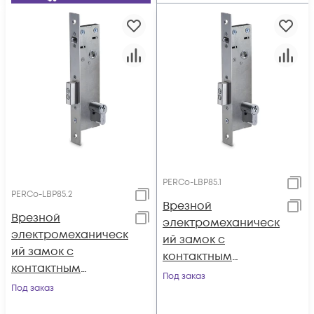
PERCo-LBP85.1
PERCo-LBP85.2
Врезной
Врезной
электромеханическ
электромеханическ
ий замок с
ий замок с
контактным
контактным
устройством для
Под заказ
устройством для
Под заказ
двери из
двери из
алюминиевого