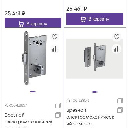
алюминиевого
профиля,
25 461
₽
профиля,
нормально
25 461
₽
нормально
закрытый,
В корзину
открытый,
В корзину
межцентровое
межцентровое
расстояние 85 мм
расстояние 85 мм
PERCo-LB85.3
PERCo-LB85.4
Врезной
Врезной
электромеханическ
электромеханическ
ий замок с