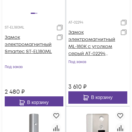
AT-02294
ST-EL180ML
Замок
Замок
электромагнитный
электромагнитный
ML-180K с уголком
Smartec ST-EL180ML
серый AT-02294
AccordTec
Под заказ
Под заказ
3 610
₽
2 480
₽
В корзину
В корзину