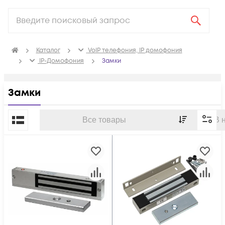
Каталог
VoIP телефония, IP домофония
IP-Домофония
Замки
Замки
По популярности
Все товары
В 