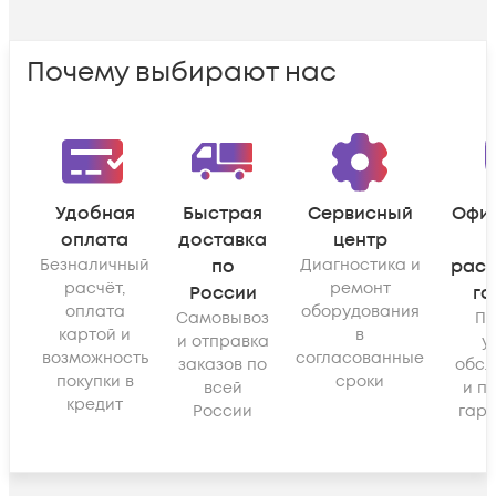
Почему выбирают нас
Удобная
Быстрая
Сервисный
Офи
оплата
доставка
центр
Безналичный
по
Диагностика и
рас
расчёт,
ремонт
России
га
оплата
оборудования
Самовывоз
По
картой и
в
и отправка
у
возможность
согласованные
заказов по
обсл
покупки в
сроки
всей
и п
кредит
России
гара