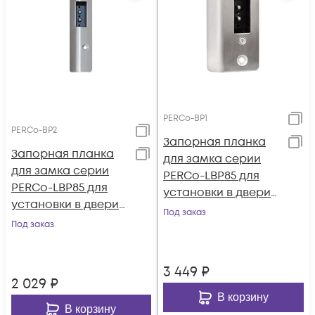
PERCo-BP1
PERCo-BP2
Запорная планка
Запорная планка
для замка серии
для замка серии
PERCo-LBP85 для
PERCo-LBP85 для
установки в двери
установки в двери
из профилей типов
Под заказ
из профилей типов
Под заказ
Т34, Т53, Т81, Т85, Т72-
AGS68_6863(64),
14 (пр-ва ООО
AGS50_5215 (пр-ва
«Петралюм») или
3 449
₽
ООО «Агрисовгаз»)
аналогичных
2 029
₽
или аналогичны
В корзину
В корзину