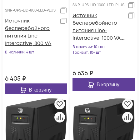
SNR-UPS-LID-1000-LED-PLUS
SNR-UPS-LID-800-LED-PLUS
Источник
Источник
бесперебойного
бесперебойного
питания Line-
питания Line-
Interactive, 1000 VA,
Interactive, 800 VA,
LED, USB, 8 Schuko
В наличии
: 10+ шт
LED, USB, 8 Schuko
В наличии
: 4 шт
Транзит
: 10+ шт
6 636
₽
6 405
₽
В корзину
В корзину