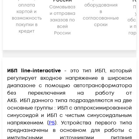
России
га
оплата
оборудования
Самовывоз
По
картой и
в
и отправка
у
возможность
согласованные
заказов по
обсл
покупки в
сроки
всей
и п
кредит
России
гара
ИБП line-interactive
- это тип ИБП, который
регулирует входное напряжение в широком
диапазоне с помощью автотрансформатора
без переключения на работу от
АКБ. ИБП данного типа подразделяются на две
основные группы : ИБП с аппроксимированной
синусоидой и ИБП с чистым синусоидальным
напряжением (
PS
). Устройства первого типа
предназначены в основном для работы с
импульсными источниками питания