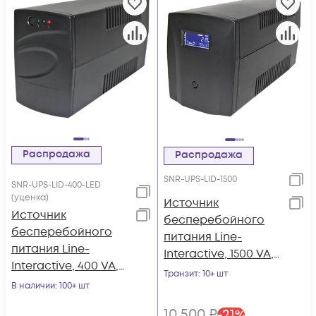
Распродажа
Распродажа
SNR-UPS-LID-1500
SNR-UPS-LID-400-LED
(уценка)
Источник
Источник
бесперебойного
бесперебойного
питания Line-
питания Line-
Interactive, 1500 VA,
Interactive, 400 VA,
настольный
Транзит
: 10+ шт
LED (уценка)
В наличии
: 100+ шт
10 500
₽
-
21
%