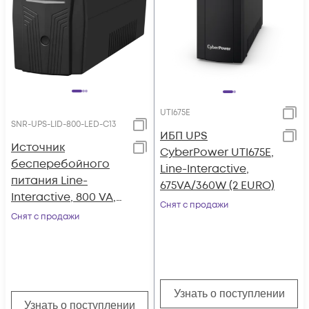
UTI675E
SNR-UPS-LID-800-LED-С13
ИБП UPS
Источник
CyberPower UTI675E,
бесперебойного
Line-Interactive,
питания Line-
675VA/360W (2 EURO)
Interactive, 800 VA,
Снят с продажи
LED (выходные
Снят с продажи
розетки IEC320 C13)
Узнать о поступлении
Узнать о поступлении