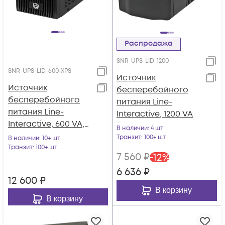
Распродажа
SNR-UPS-LID-1200
SNR-UPS-LID-600-XPS
Источник
Источник
бесперебойного
бесперебойного
питания Line-
питания Line-
Interactive, 1200 VA
Interactive, 600 VA,
В наличии
: 4 шт
без встроенных АКБ
Транзит
: 100+ шт
В наличии
: 10+ шт
Транзит
: 100+ шт
7 560
₽
-
12
%
6 636
₽
12 600
₽
В корзину
В корзину