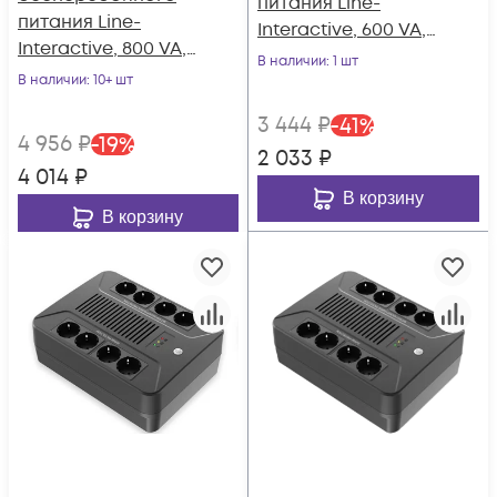
питания Line-
питания Line-
Interactive, 600 VA,
Interactive, 800 VA,
LED, USB, 8 Schuko
В наличии
: 1 шт
LED, 6 Schuko
В наличии
: 10+ шт
(уценка)
3 444
₽
-
41
%
4 956
₽
-
19
%
2 033
₽
4 014
₽
В корзину
В корзину