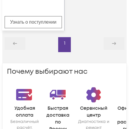
Узнать о поступлении
1
Назад
Дальше
Почему выбирают нас
Удобная
Быстрая
Сервисный
Офи
оплата
доставка
центр
Безналичный
по
Диагностика и
рас
расчёт,
ремонт