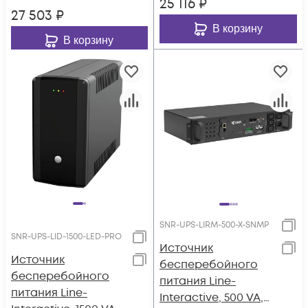
25 116
₽
(чистый синус на
выходе)
27 503
₽
выходе)
В корзину
В корзину
SNR-UPS-LIRM-500-X-SNMP
SNR-UPS-LID-1500-LED-PRO
Источник
Источник
бесперебойного
бесперебойного
питания Line-
питания Line-
Interactive, 500 VA,