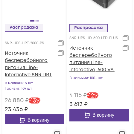
Распродажа
Распродажа
SNR-UPS-LID-600-LED-PLUS
SNR-UPS-LIRT-2000-PS
Источник
Источник
бесперебойного
бесперебойного
питания Line-
питания Line-
Interactive, 600 VA,
Interactive SNR LIRT
LED, USB, 8 Schuko
В наличии
: 100+ шт
2000ВА/1600Вт (PF-
В наличии
: 9 шт
0.8), 1ф:1ф (220-240В),
Транзит
: 10+ шт
4 116
₽
-
12
%
36В (DC) (3x9Ач)
26 880
₽
-
13
%
3 612
₽
23 436
₽
В корзину
В корзину