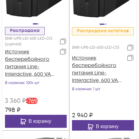
Распродажа
Распродажа остатков
SNR-UPS-LID-600-LED-C13
(уценка)
SNR-UPS-LID-600-LED-C13
Источник
Источник
бесперебойного
бесперебойного
питания Line-
питания Line-
Interactive, 600 VA,
Interactive, 600 VA,
LED (выходные
В наличии
: 100+ шт
LED (выходные
розетки IEC320 C13)
В наличии
: 1 шт
розетки IEC320 C13)
уценка
3 360
₽
-
76
%
798
₽
2 940
₽
В корзину
В корзину