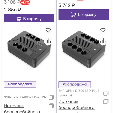
3 108
₽
-
8
%
3 742
₽
2 856
₽
В корзину
В корзину
Распродажа
Распродажа
SNR-UPS-LID-600-LED-PLUS
(уценка)
SNR-UPS-LID-800-LED-PLUS-1
Источник
Источник
бесперебойного
бесперебойного