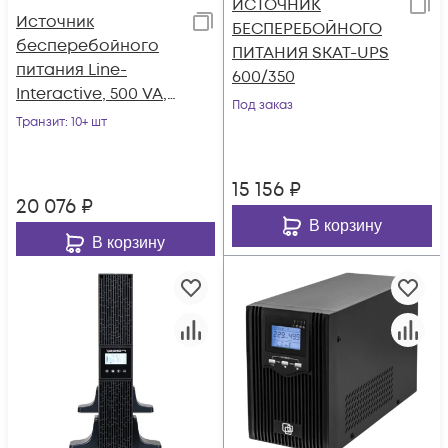
ИСТОЧНИК
Источник
БЕСПЕРЕБОЙНОГО
бесперебойного
ПИТАНИЯ SKAT-UPS
питания Line-
600/350
Interactive, 500 VA,
Под заказ
Rackmount, без
Транзит
: 10+ шт
встроенных АКБ
(ток заряда 4А)
15 156
₽
20 076
₽
В корзину
В корзину