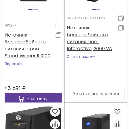
SNR-UPS-LID-2000-XPS
1192977
Источник
бесперебойного
Источник
питания Line-
бесперебойного
Interactive, 2000 VA,
питания Ippon
без встроенных АКБ
Smart Winner II 1000
Снят с продажи
Под заказ
43 691
₽
Узнать о поступлении
В корзину