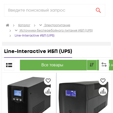
Каталог
Электропитание
Источники бесперебойного питания ИБП (UPS)
Line-Interactive ИБП (UPS)
Line-Interactive ИБП (UPS)
По популярности
Все товары
В 