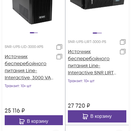
SNR-UPS-LIRT-3000-PS
SNR-UPS-LID-3000-XPS
Источник
Источник
бесперебойного
бесперебойного
питания Line-
питания Line-
Interactive SNR LIRT
Interactive, 3000 VA,
3000ВА/2400Вт (PF-
Транзит
: 10+ шт
без встроенных АКБ
Транзит
: 10+ шт
0.8), 1ф:1ф (220-240В),
48В (DC) (4x9Ач)
27 720
₽
25 116
₽
В корзину
В корзину