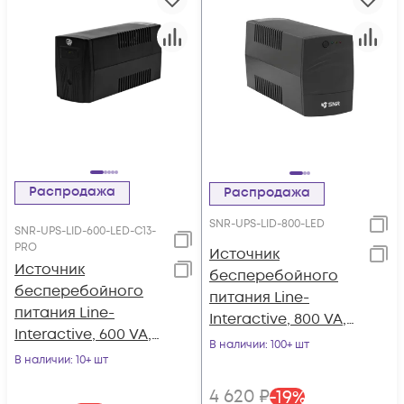
Распродажа
Распродажа
SNR-UPS-LID-800-LED
SNR-UPS-LID-600-LED-C13-
PRO
Источник
Источник
бесперебойного
бесперебойного
питания Line-
питания Line-
Interactive, 800 VA,
Interactive, 600 VA,
LED
В наличии
: 100+ шт
LED серия PRO,
В наличии
: 10+ шт
выходные розетки
4 620
₽
-
19
%
IEC320 C13