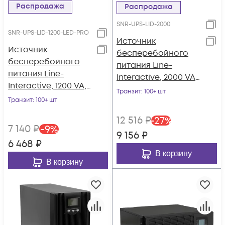
Распродажа
Распродажа
SNR-UPS-LID-2000
SNR-UPS-LID-1200-LED-PRO
Источник
Источник
бесперебойного
бесперебойного
питания Line-
питания Line-
Interactive, 2000 VA,
Interactive, 1200 VA,
настольный
Транзит
: 100+ шт
LED серии PRO
Транзит
: 100+ шт
12 516
₽
-
27
%
7 140
₽
-
9
%
9 156
₽
6 468
₽
В корзину
В корзину