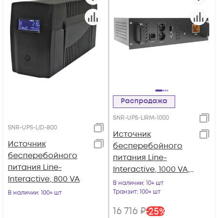
Распродажа
SNR-UPS-LIRM-1000
SNR-UPS-LID-800
Источник
Источник
бесперебойного
бесперебойного
питания Line-
питания Line-
Interactive, 1000 VA,
Interactive, 800 VA
Rackmount LCD
В наличии
: 10+ шт
Транзит
: 100+ шт
В наличии
: 100+ шт
16 716
₽
-
25
%