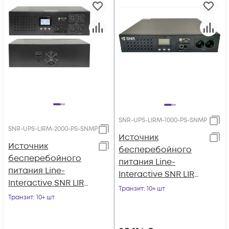
SNR-UPS-LIRM-1000-PS-SNMP
SNR-UPS-LIRM-2000-PS-SNMP
Источник
Источник
бесперебойного
бесперебойного
питания Line-
питания Line-
Interactive SNR LIRM
Interactive SNR LIRM
1000ВА/800Вт (PF-
Транзит
: 10+ шт
2000ВА/1600Вт (PF-
Транзит
: 10+ шт
0.8), 1ф:1ф (220-240В),
0.8), 1ф:1ф (220-240В),
24В (DC) (2x9Ач)
36В (DC) (3x9Ач)
(чистый синус на