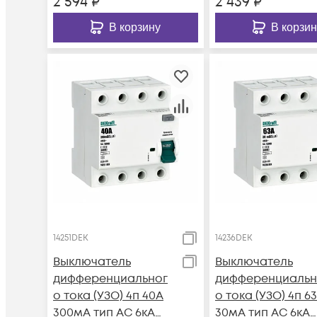
2 594
₽
2 439
₽
В корзину
В корзин
14251DEK
14236DEK
Выключатель
Выключатель
дифференциальног
дифференциальн
о тока (УЗО) 4п 40А
о тока (УЗО) 4п 6
300мА тип AC 6кА
30мА тип AC 6кА