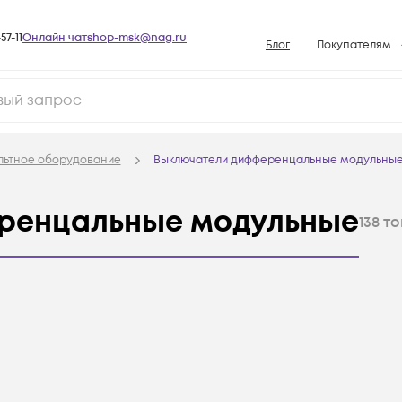
57-11
Онлайн чат
shop-msk@nag.ru
Блог
Покупателям
Способы опла
Документы
Политика рабо
льтное оборудование
Выключатели дифференцальные модульны
Условия доста
Гарантийное о
ренцальные модульные
138
то
Возврат товар
Вопросы и отв
База знаний
Конфигуратор