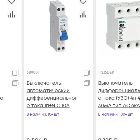
689001
14235DEK
Выключатель
Выключатель
автоматический
дифференциаль
ог
дифференциальног
о тока (УЗО) 4п 
о тока 1п+N C 10А
30мА тип AC 6кА
30мА 1мод.
УЗО-03 DEKraft
В наличии
: 10+ шт
В наличии
: 100+ шт
электрон. тип AC
14235DEK
6кА NB2LE (