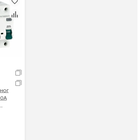
ног
40А