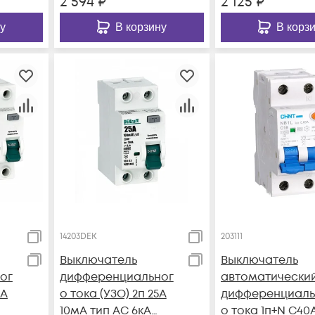
2 594
₽
2 125
₽
у
В корзину
В корз
14203DEK
203111
Выключатель
Выключатель
ог
дифференциальног
автоматически
3А
о тока (УЗО) 2п 25А
дифференциаль
10мА тип AC 6кА
о тока 1п+N C40