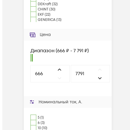
DEKraft
(
32
)
CHINT
(
30
)
EKF
(
22
)
GENERICA
(
13
)
Цена
Диапазон
(
666 ₽ - 7 791 ₽
)
Номинальный ток, А.
5 (1)
6 (3)
10 (10)