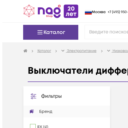
Москва
+7 (495) 950-
Каталог
Каталог
Электропитание
Низково
Выключатели диффе
Фильтры
Бренд
IEK
(
41
)