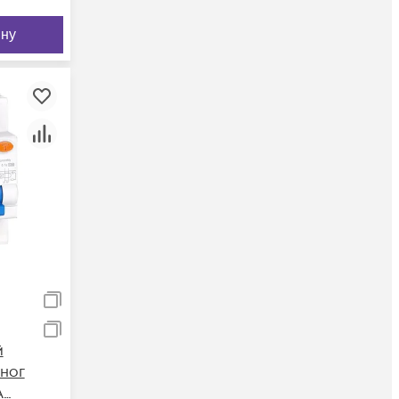
ину
й
ног
А