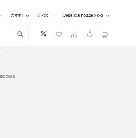
Услуги
О нас
Сервис и поддержка
ты
Выкуп сетевого оборудования
О компании
Гарантийное обслуживание
Системная интеграция
Контактная информация
Контакты сервисных центров
ты с физлицами
Wi-Fi «под ключ»
Банковские реквизиты
Сервисные контракты
е
вки
Бесплатная намотка оптического кабеля
Аккредитация ИТ
Сервисный центр
бслуживание
Партнеры
Техническая поддержка
варов
а
Вакансии
Условия оказания услуг
еты
Новости
ы