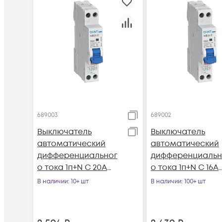
689003
689002
Выключатель
Выключатель
автоматический
автоматический
дифференциальног
дифференциальн
о тока 1п+N C 20А
о тока 1п+N C 16А
30мА 1мод.
30мА 1мод.
В наличии
: 10+ шт
В наличии
: 100+ шт
электрон. тип AC
электрон. тип AC
6кА NB2LE (
6кА NB2LE (