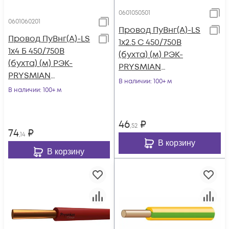
0601050501
0601060201
Провод ПуВнг(А)-LS
Провод ПуВнг(А)-LS
1х2.5 С 450/750В
1х4 Б 450/750В
(бухта) (м) РЭК-
(бухта) (м) РЭК-
PRYSMIAN
PRYSMIAN
0601050501
В наличии
: 100+ м
0601060201
В наличии
: 100+ м
46
₽
,52
74
₽
,14
В корзину
В корзину