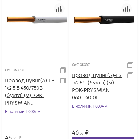
0601050101
0601050201
Провод ПуВнг(А)-LS
Провод ПуВнг(А)-LS
1х2.5 Ч (бухта) (м)
1х2.5 Б 450/750В
РЭК-PRYSMIAN
(бухта) (м) РЭК-
0601050101
PRYSMIAN
В наличии
: 1 000+ м
0601050201
В наличии
: 1 000+ м
46
₽
,52
46
₽
,52