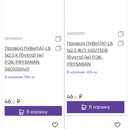
0601050301
0601050401
Провод ПуВнг(А)-LS
Провод ПуВнг(А)-LS
1х2.5 Ж/З 450/750В
1х2.5 К (бухта) (м)
(бухта) (м) РЭК-
РЭК-PRYSMIAN
PRYSMIAN
0601050401
0601050301
В наличии
: 100+ м
В наличии
: 100+ м
46
₽
,52
46
₽
,52
В корзину
В корзину