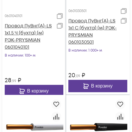
0601030501
0601040101
Провод ПуВнг(А)-LS
Провод ПуВнг(А)-LS
1х1 С (бухта) (м) РЭК-
1х1.5 Ч (бухта) (м)
PRYSMIAN
РЭК-PRYSMIAN
0601030501
0601040101
В наличии
: 1 000+ м
В наличии
: 100+ м
20
₽
,09
28
₽
,99
В корзину
В корзину