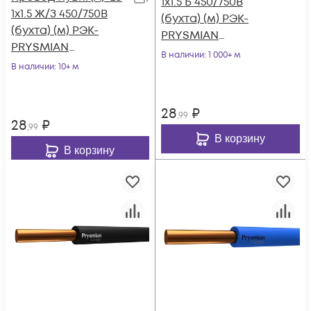
1х1.5 Б 450/750В
1х1.5 Ж/З 450/750В
(бухта) (м) РЭК-
(бухта) (м) РЭК-
PRYSMIAN
PRYSMIAN
0601040201
В наличии
: 1 000+ м
0601040301
В наличии
: 10+ м
28
₽
,99
28
₽
,99
В корзину
В корзину