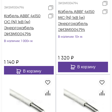
ЭИЗМ1004794
ЭИЗМ1004796
Кабель АВВГ 4х150
Кабель АВВГ 4х150
МС (N) 1кВ (м)
ОС (N) 1кВ (м)
Энергокабель
Энергокабель
ЭИЗМ1004794
ЭИЗМ1004796
В наличии
: 10+ м
В наличии
: 1 000+ м
1 320
₽
1 140
₽
В корзину
В корзину