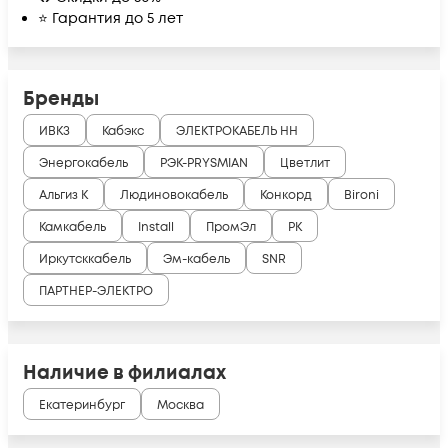
⭐ Гарантия до 5 лет
Бренды
ИВКЗ
Кабэкс
ЭЛЕКТРОКАБЕЛЬ НН
Энергокабель
РЭК-PRYSMIAN
Цветлит
Альгиз К
Людиновокабель
Конкорд
Bironi
Камкабель
Install
ПромЭл
РК
Иркутсккабель
Эм-кабель
SNR
ПАРТНЕР-ЭЛЕКТРО
Наличие в филиалах
Екатеринбург
Москва