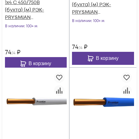
1х4 С 450/750В
(бухта) (м) РЭК-
(бухта) (м) РЭК-
PRYSMIAN
PRYSMIAN
0601060301
В наличии
: 100+ м
0601060501
В наличии
: 100+ м
74
₽
,14
74
₽
,14
В корзину
В корзину