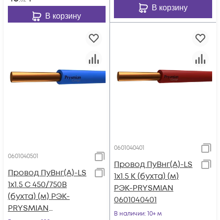
В корзину
В корзину
0601040401
0601040501
Провод ПуВнг(А)-LS
Провод ПуВнг(А)-LS
1х1.5 К (бухта) (м)
1х1.5 С 450/750В
РЭК-PRYSMIAN
(бухта) (м) РЭК-
0601040401
PRYSMIAN
В наличии
: 10+ м