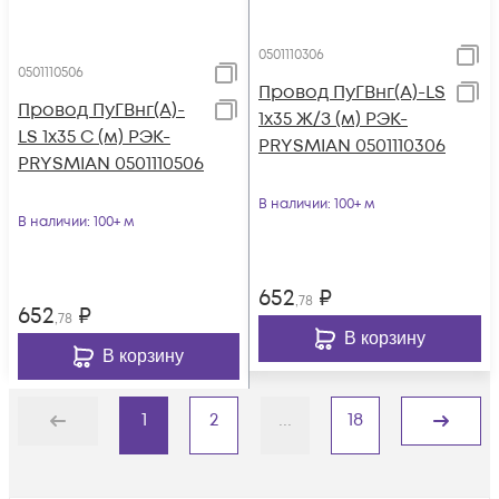
0501110306
0501110506
Провод ПуГВнг(А)-LS
Провод ПуГВнг(А)-
1х35 Ж/З (м) РЭК-
LS 1х35 С (м) РЭК-
PRYSMIAN 0501110306
PRYSMIAN 0501110506
В наличии
: 100+ м
В наличии
: 100+ м
652
₽
,78
652
₽
,78
В корзину
В корзину
1
2
...
18
Назад
Дальше