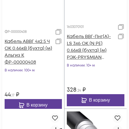
1603070101
ФР-00000408
Кабель ВВГ-Пнг(А)-
Кабель АВВГ 4х2.5 Ч
LS 3х6 ОК (N PE)
ОК 0.66кВ (бухта) (м)
0.66кВ (бухта) (м)
Альгиз К
РЭК-PRYSMIAN
ФР-00000408
1603070101
В наличии
: 10+ м
В наличии
: 100+ м
328
₽
,24
44
₽
,17
В корзину
В корзину