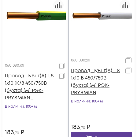
0601080201
0601080301
Провод ПуВнг(А)-LS
Провод ПуВнг(А)-LS
1х10 Б 450/750В
1х10 Ж/З 450/750В
(бухта) (м) РЭК-
(бухта) (м) РЭК-
PRYSMIAN
PRYSMIAN
0601080201
В наличии
: 100+ м
0601080301
В наличии
: 100+ м
183
₽
,70
183
₽
,70