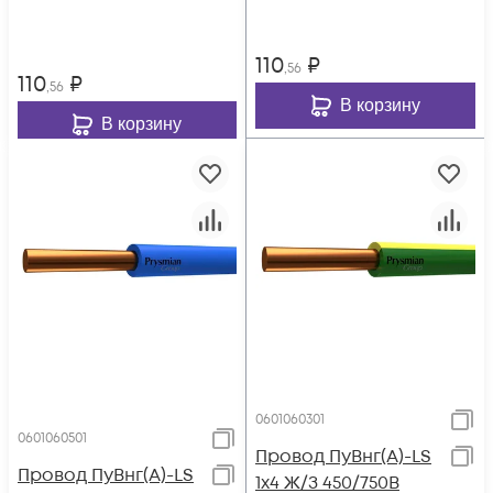
110
₽
,56
110
₽
,56
В корзину
В корзину
0601060301
0601060501
Провод ПуВнг(А)-LS
Провод ПуВнг(А)-LS
1х4 Ж/З 450/750В