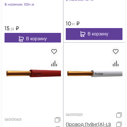
В наличии
: 100+ м
10
₽
,91
15
₽
,28
В корзину
В корзину
0601010201
0601010401
Провод ПуВнг(А)-LS