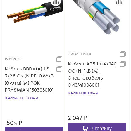
ЭИЗМ1006001
1503050101
Кабель АВБШв 4х240
Кабель ВВГнг(А)-LS
ОС (N) 1кВ (м)
3х2.5 ОК (N PE) 0.66кВ
Энергокабель
(бухта) (м) РЭК-
ЭИЗМ1006001
PRYSMIAN 1503050101
В наличии
: 100+ м
В наличии
: 1 000+ м
2 047
₽
150
₽
,14
В корзину