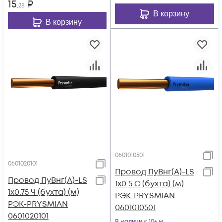
15
₽
,28
В корзину
В корзину
0601010501
0601020101
Провод ПуВнг(А)-LS
Провод ПуВнг(А)-LS
1х0.5 С (бухта) (м)
1х0.75 Ч (бухта) (м)
РЭК-PRYSMIAN
РЭК-PRYSMIAN
0601010501
0601020101
В наличии
: 10+ м