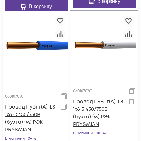
В корзину
В корзину
0601070201
0601070501
Провод ПуВнг(А)-LS
Провод ПуВнг(А)-LS
1х6 Б 450/750В
1х6 С 450/750В
(бухта) (м) РЭК-
(бухта) (м) РЭК-
PRYSMIAN
PRYSMIAN
0601070201
В наличии
: 100+ м
0601070501
В наличии
: 10+ м