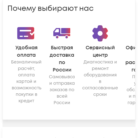
Почему выбирают нас
Удобная
Быстрая
Сервисный
Офи
оплата
доставка
центр
Безналичный
по
Диагностика и
рас
расчёт,
ремонт
России
га
оплата
оборудования
Самовывоз
По
картой и
в
и отправка
у
возможность
согласованные
заказов по
обсл
покупки в
сроки
всей
и п
кредит
России
гара