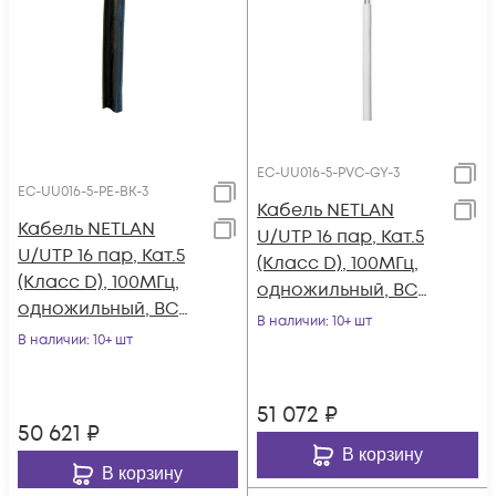
EC-UU016-5-PVC-GY-3
EC-UU016-5-PE-BK-3
Кабель NETLAN
Кабель NETLAN
U/UTP 16 пар, Кат.5
U/UTP 16 пар, Кат.5
(Класс D), 100МГц,
(Класс D), 100МГц,
одножильный, BC
одножильный, BC
(чистая медь),
В наличии
: 10+ шт
(чистая медь),
В наличии
: 10+ шт
внутренний, PVC
внешний, PE до
нг(B), серый, 305м
-40C, черный, 305м
51 072
₽
50 621
₽
В корзину
В корзину