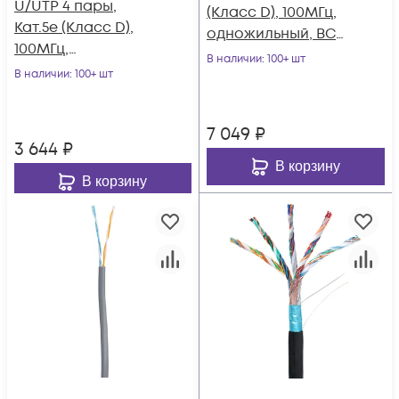
U/UTP 4 пары,
(Класс D), 100МГц,
Кат.5e (Класс D),
одножильный, BC
100МГц,
(чистая медь),
В наличии
: 100+ шт
одножильный, BC
В наличии
: 100+ шт
внутренний, LSZH
(чистая медь),
нг(B)-HF,
внутренний, PVC
оранжевый, 305м
7 049
₽
нг(B), серый, 100м
3 644
₽
В корзину
В корзину