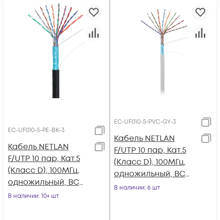
EC-UF010-5-PVC-GY-3
EC-UF010-5-PE-BK-3
Кабель NETLAN
Кабель NETLAN
F/UTP 10 пар, Кат.5
F/UTP 10 пар, Кат.5
(Класс D), 100МГц,
(Класс D), 100МГц,
одножильный, BC
одножильный, BC
(чистая медь),
В наличии
: 6 шт
(чистая медь),
В наличии
: 10+ шт
внутренний, PVC
внешний, PE до
нг(B), серый, 305м
-40C, черный, 305м