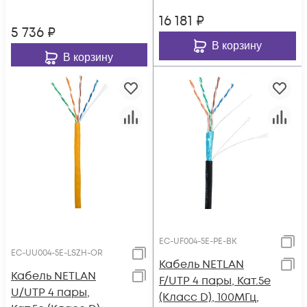
нг(B), серый, 305м
одножильным
16 181
₽
тросом, черный,
5 736
₽
305м
В корзину
В корзину
EC-UF004-5E-PE-BK
EC-UU004-5E-LSZH-OR
Кабель NETLAN
Кабель NETLAN
F/UTP 4 пары, Кат.5e
U/UTP 4 пары,
(Класс D), 100МГц,