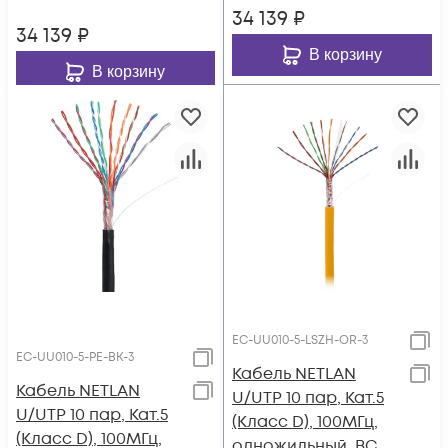
34 139
₽
34 139
₽
В корзину
В корзину
EC-UU010-5-LSZH-OR-3
EC-UU010-5-PE-BK-3
Кабель NETLAN
Кабель NETLAN
U/UTP 10 пар, Кат.5
U/UTP 10 пар, Кат.5
(Класс D), 100МГц,
(Класс D), 100МГц,
одножильный, BC