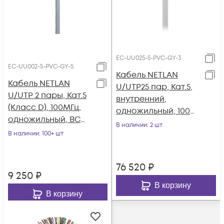
EC-UU025-5-PVC-GY-3
EC-UU002-5-PVC-GY-5
Кабель NETLAN
Кабель NETLAN
U/UTP25 пар, Кат.5,
U/UTP 2 пары, Кат.5
внутренний,
(Класс D), 100МГц,
одножильный, 100
одножильный, BC
МГц, 305 м
В наличии
: 2 шт
(чистая медь),
В наличии
: 100+ шт
внутренний, PVC
нг(B), серый, 500м
76 520
₽
9 250
₽
В корзину
В корзину