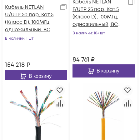
Кабель NETLAN
Кабель NETLAN
F/UTP 25 пар, Кат.5
U/UTP 50 пар, Кат.5
(Класс D), 100МГц,
(Класс D), 100МГц,
одножильный, BC
одножильный, BC
(чистая медь),
В наличии
: 10+ шт
(чистая медь),
В наличии
: 1 шт
внутренний, PVC
внешний, PE до
нг(B), серый, 305м
-40C, черный, 305м
84 761
₽
154 218
₽
В корзину
В корзину