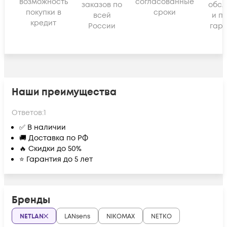
возможность
согласованные
заказов по
обсл
покупки в
сроки
всей
и п
кредит
России
гара
Наши преимущества
Ответов:
1
✅ В наличии
🚚 Доставка по РФ
🔥 Скидки до 50%
⭐ Гарантия до 5 лет
Бренды
NETLAN
LANsens
NIKOMAX
NETKO