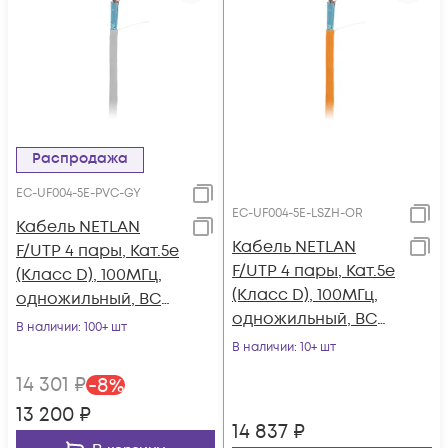
Распродажа
EC-UF004-5E-PVC-GY
EC-UF004-5E-LSZH-OR
Кабель NETLAN
Кабель NETLAN
F/UTP 4 пары, Кат.5e
F/UTP 4 пары, Кат.5e
(Класс D), 100МГц,
(Класс D), 100МГц,
одножильный, BC
одножильный, BC
(чистая медь),
В наличии
: 100+ шт
(чистая медь),
внутренний, PVC
В наличии
: 10+ шт
внутренний, LSZH
нг(B), серый, 305м
14 301
₽
-
8
%
нг(B)-HF,
13 200
₽
оранжевый, 305м
14 837
₽