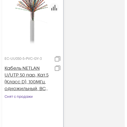
EC-UU050-5-PVC-GY-3
Кабель NETLAN
U/UTP 50 пар, Кат.5
(Класс D), 100МГц,
одножильный, BC
(чистая медь),
Снят с продажи
внутренний, PVC
нг(B), серый, 305м