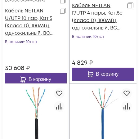
EC-UU010-5-PVC-GY-3
Кабель NETLAN
Кабель NETLAN
F/UTP 4 пары, Кат.5e
U/UTP 10 пар, Кат.5
(Класс D), 100МГц,
(Класс D), 100МГц,
одножильный, BC
одножильный, BC
(чистая медь),
В наличии
: 10+ шт
(чистая медь),
В наличии
: 10+ шт
внешний, PE до
внутренний, PVC
-40C, черный, 100м
нг(B), серый, 305м
4 829
₽
30 608
₽
В корзину
В корзину