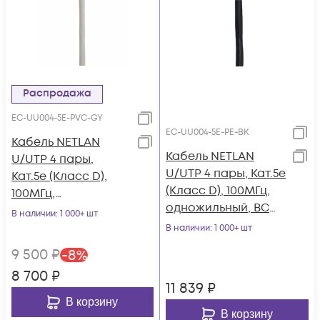
Распродажа
EC-UU004-5E-PVC-GY
EC-UU004-5E-PE-BK
Кабель NETLAN
Кабель NETLAN
U/UTP 4 пары,
U/UTP 4 пары, Кат.5e
Кат.5e (Класс D),
(Класс D), 100МГц,
100МГц,
одножильный, BC
одножильный, BC
В наличии
: 1 000+ шт
(чистая медь),
(чистая медь),
В наличии
: 1 000+ шт
внешний, PE до
внутренний, PVC
9 500
₽
-
8
%
-40C, черный, 305м
нг(B), серый, 305м
8 700
₽
11 839
₽
В корзину
В корзину