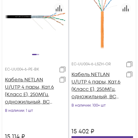
EC-UU004-6-LSZH-OR
EC-UU004-6-PE-BK
Кабель NETLAN
Кабель NETLAN
U/UTP 4 пары, Кат.6
U/UTP 4 пары, Кат.6
(Класс E), 250МГц,
(Класс E), 250МГц,
одножильный, BC
одножильный, BC
(чистая медь),
В наличии
: 100+ шт
(чистая медь),
В наличии
: 1 шт
внутренний, LSZH
внешний, PE до
нг(B)-HF,
-40C, черный, 305м
оранжевый, 305м
15 402
₽
15 114
₽