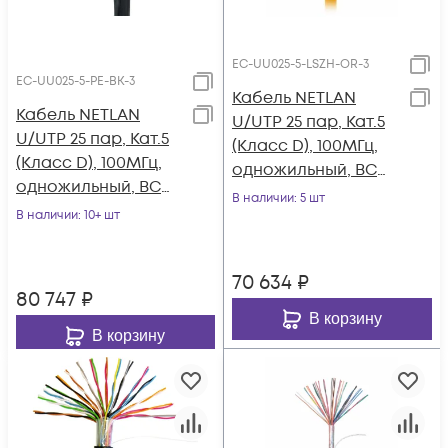
EC-UU025-5-LSZH-OR-3
EC-UU025-5-PE-BK-3
Кабель NETLAN
Кабель NETLAN
U/UTP 25 пар, Кат.5
U/UTP 25 пар, Кат.5
(Класс D), 100МГц,
(Класс D), 100МГц,
одножильный, BC
одножильный, BC
(чистая медь),
В наличии
: 5 шт
(чистая медь),
В наличии
: 10+ шт
внутренний, LSZH
внешний, PE до
нг(B)-HF,
-40C, черный, 305м
оранжевый, 305м
70 634
₽
80 747
₽
В корзину
В корзину