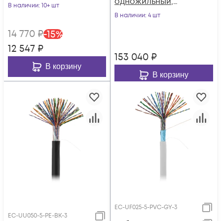
одножильный,
(чистая медь),
В наличии
: 10+ шт
100МГц, 305 м
внутренний, PVC
В наличии
: 4 шт
нг(B), серый, 305м
14 770
₽
-
15
%
12 547
₽
153 040
₽
В корзину
В корзину
EC-UF025-5-PVC-GY-3
EC-UU050-5-PE-BK-3