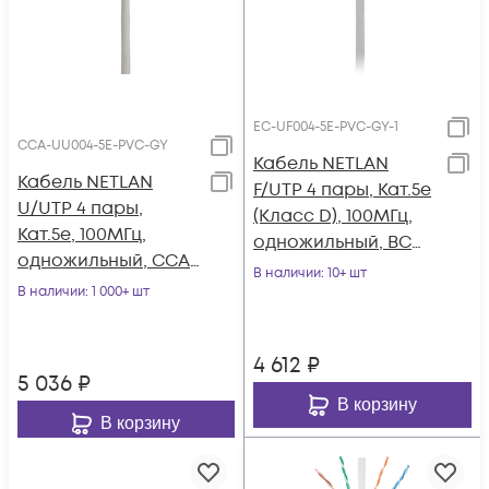
EC-UF004-5E-PVC-GY-1
CCA-UU004-5E-PVC-GY
Кабель NETLAN
Кабель NETLAN
F/UTP 4 пары, Кат.5e
U/UTP 4 пары,
(Класс D), 100МГц,
Кат.5e, 100МГц,
одножильный, BC
одножильный, CCA
(чистая медь),
В наличии
: 10+ шт
(омедненный
В наличии
: 1 000+ шт
внутренний, PVC
алюминий),
нг(B), серый, 100м
внутренний, PVC
4 612
₽
нг(B), серый, 305м
5 036
₽
В корзину
В корзину