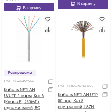
В корзину
В корзину
Распродажа
EC-UU004-6-PVC-GY
EC-UU050-5-LSZH-OR-3
Кабель NETLAN
Кабель NETLAN UTP
U/UTP 4 пары, Кат.6
50 пар, Кат.5,
(Класс E), 250МГц,
внутренний, LSZH,
одножильный, BC