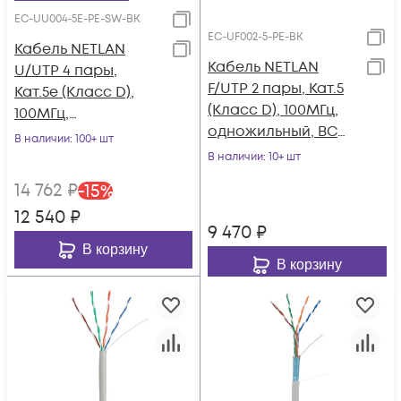
EC-UU004-5E-PE-SW-BK
EC-UF002-5-PE-BK
Кабель NETLAN
Кабель NETLAN
U/UTP 4 пары,
F/UTP 2 пары, Кат.5
Кат.5e (Класс D),
(Класс D), 100МГц,
100МГц,
одножильный, BC
одножильный, BC
В наличии
: 100+ шт
(чистая медь),
(чистая медь),
В наличии
: 10+ шт
внешний, PE до
внешний, PE до
14 762
₽
-
15
%
-40C, черный, 305м
-40C, с
12 540
₽
одножильным
9 470
₽
тросом, черный,
В корзину
305м
В корзину