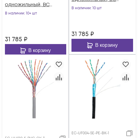
одножильный, BC
(чистая медь),
В наличии
: 10 шт
(чистая медь),
В наличии
: 10+ шт
внутренний, LSZH
внешний, PE до
нг(B)-HF,
-40C, черный, 305м
оранжевый, 305м
31 785
₽
31 785
₽
В корзину
В корзину
EC-UF004-5E-PE-BK-1