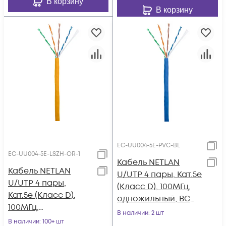
В корзину
В корзину
EC-UU004-5E-PVC-BL
EC-UU004-5E-LSZH-OR-1
Кабель NETLAN
Кабель NETLAN
U/UTP 4 пары, Кат.5e
U/UTP 4 пары,
(Класс D), 100МГц,
Кат.5e (Класс D),
одножильный, BC
100МГц,
(чистая медь),
В наличии
: 2 шт
одножильный, BC
В наличии
: 100+ шт
внутренний, PVC