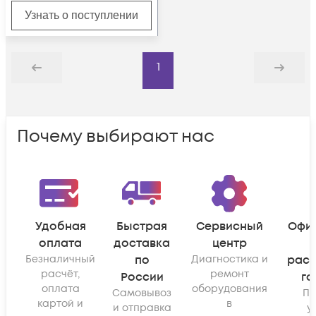
Узнать о поступлении
1
Назад
Дальше
Почему выбирают нас
Удобная
Быстрая
Сервисный
Офи
оплата
доставка
центр
Безналичный
по
Диагностика и
рас
расчёт,
ремонт
России
га
оплата
оборудования
Самовывоз
По
картой и
в
и отправка
у