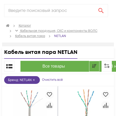
Каталог
Кабельная продукция, СКС и компоненты ВОЛС
Кабель витая пара
NETLAN
Кабель витая пара NETLAN
По популярности
Все товары
В 
Очистить всё
Бренд
:
NETLAN