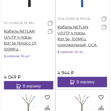
CCA-UU004-5E-PVC-BL
EC-UU004-5E-PE-BK-1
Кабель NETLAN
Кабель NETLAN
U/UTP 4 пары,
U/UTP 4 пары,
Кат.5e, 100МГц,
Кат.5e (Класс D),
одножильный, CCA
100МГц,
(омедненный
В наличии
: 10+ шт
одножильный, BC
В наличии
: 10+ шт
алюминий),
(чистая медь),
внутренний, PVC
внешний, PE до
нг(B), синий, 305м
4 944
₽
-40C, черный, 100м
4 049
₽
В корзину
В корзину