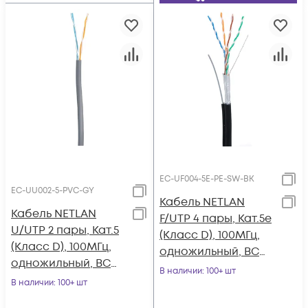
EC-UF004-5E-PE-SW-BK
EC-UU002-5-PVC-GY
Кабель NETLAN
Кабель NETLAN
F/UTP 4 пары, Кат.5e
U/UTP 2 пары, Кат.5
(Класс D), 100МГц,
(Класс D), 100МГц,
одножильный, BC
одножильный, BC
(чистая медь),
В наличии
: 100+ шт
(чистая медь),
В наличии
: 100+ шт
внешний, PE до
внутренний, PVC
-40C, с