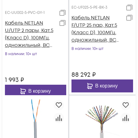
EC-UF025-5-PE-BK-3
EC-UU002-5-PVC-GY-1
Кабель NETLAN
Кабель NETLAN
F/UTP 25 пар, Кат.5
U/UTP 2 пары, Кат.5
(Класс D), 100МГц,
(Класс D), 100МГц,
одножильный, BC
одножильный, BC
(чистая медь),
В наличии
: 10+ шт
(чистая медь),
В наличии
: 10+ шт
внешний, PE до
внутренний, PVC
-40C, черный, 305м
нг(B), серый, 100м
88 292
₽
1 993
₽
В корзину
В корзину