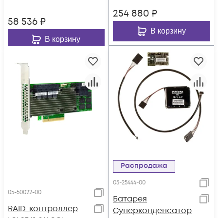
254 880
₽
58 536
₽
В корзину
В корзину
Распродажа
05-25444-00
05-50022-00
Батарея
RAID-контроллер
Суперконденсатор