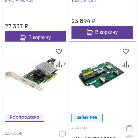
В наличии
: 4 шт
Транзит
: 2 шт
23 894
₽
27 337
₽
В корзину
В корзину
Распродажа
Seller RFB
412206-001
2277500-R