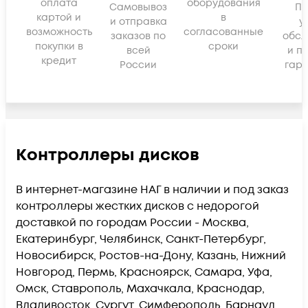
оплата
оборудования
Самовывоз
По
картой и
в
и отправка
у
возможность
согласованные
заказов по
обсл
покупки в
сроки
всей
и п
кредит
России
гара
Контроллеры дисков
В интернет-магазине НАГ в наличии и под заказ
контроллеры жестких дисков с недорогой
доставкой по городам России - Москва,
Екатеринбург, Челябинск, Санкт-Петербург,
Новосибирск, Ростов-на-Дону, Казань, Нижний
Новгород, Пермь, Красноярск, Самара, Уфа,
Омск, Ставрополь, Махачкала, Краснодар,
Владивосток, Сургут, Симферополь, Барнаул,