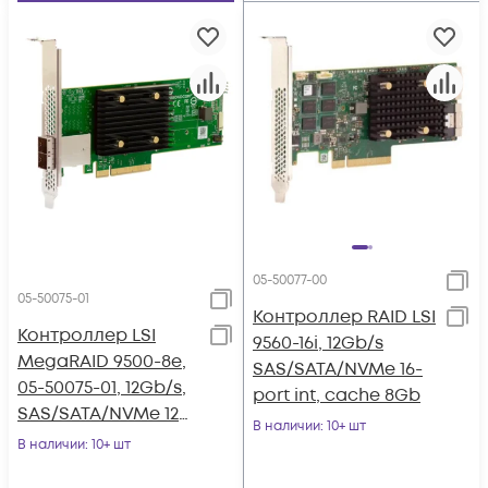
05-50077-00
05-50075-01
Контроллер RAID LSI
Контроллер LSI
9560-16i, 12Gb/s
MegaRAID 9500-8e,
SAS/SATA/NVMe 16-
05-50075-01, 12Gb/s,
port int, cache 8Gb
SAS/SATA/NVMe 12G
В наличии
: 10+ шт
HBA, 8-port ext
В наличии
: 10+ шт