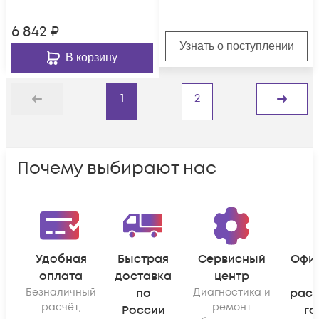
6 842
₽
Узнать о поступлении
В корзину
1
2
Назад
Дальше
Почему выбирают нас
Удобная
Быстрая
Сервисный
Офи
оплата
доставка
центр
Безналичный
по
Диагностика и
рас
расчёт,
ремонт
России
га