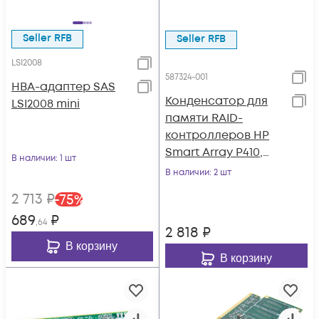
Seller RFB
Seller RFB
LSI2008
587324-001
HBA-адаптер SAS
Конденсатор для
LSI2008 mini
памяти RAID-
контроллеров HP
Smart Array P410,
В наличии
: 1 шт
P411
В наличии
: 2 шт
2 713
₽
-
75
%
689
₽
,64
2 818
₽
В корзину
В корзину