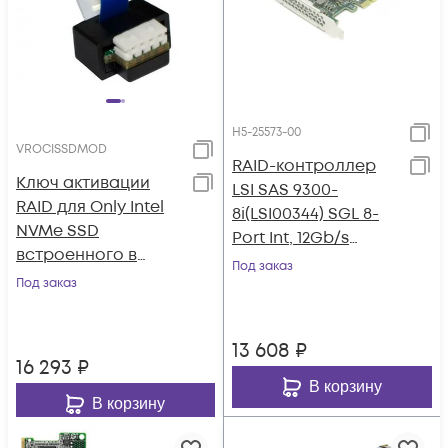
H5-25573-00
VROCISSDMOD
RAID-контроллер
Ключ активации
LSI SAS 9300-
RAID для Only Intel
8i(LSI00344) SGL 8-
NVMe SSD
Port Int, 12Gb/s
встроенного в
SATA+SAS, PCIe 3.0
Под заказ
процессоры Intel
Под заказ
HBA
(RAID 0, 1, 10, 5)
13 608
₽
16 293
₽
В корзину
В корзину