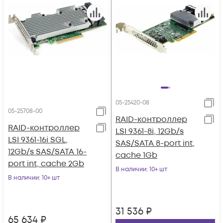
05-25420-08
05-25708-00
RAID-контроллер
RAID-контроллер
LSI 9361-8i, 12Gb/s
LSI 9361-16i SGL,
SAS/SATA 8-port int,
12Gb/s SAS/SATA 16-
cache 1Gb
port int, cache 2Gb
В наличии
: 10+ шт
В наличии
: 10+ шт
31 536
₽
65 634
₽