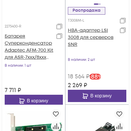
Распродажа
T3008M-L
2275400-R
HBA-адаптер LSI
Батарея
3008 для серверов
Суперконденсатор
SNR
Adaptec AFM-700 Kit
для ASR-7xxx/8xxx
В наличии
: 2 шт
серии
В наличии
: 1 шт
18 564
₽
-
88
%
2 269
₽
7 711
₽
В корзину
В корзину