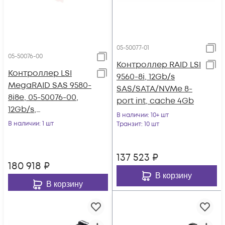
05-50077-01
05-50076-00
Контроллер RAID LSI
Контроллер LSI
9560-8i, 12Gb/s
MegaRAID SAS 9580-
SAS/SATA/NVMe 8-
8i8e, 05-50076-00,
port int, cache 4Gb
12Gb/s,
В наличии
: 10+ шт
SAS/SATA/NVMe 8-
В наличии
: 1 шт
Транзит
: 10 шт
port int/8-port ext
137 523
₽
180 918
₽
В корзину
В корзину