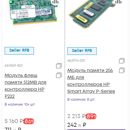
Seller RFB
Seller RFB
462974-001
661069-B21
Модуль памяти 256
Модуль флеш
МБ для
памяти 512MB для
контроллеров HP
контроллера HP
Smart Array P-Series
P222
В наличии
: 8 шт
В наличии
: 10+ шт
2 213
₽
-
89
%
5 160
₽
-
86
%
242
₽
,76