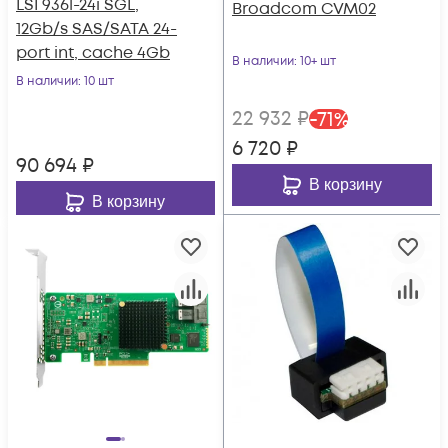
LSI 9361-24i SGL,
Broadcom CVM02
12Gb/s SAS/SATA 24-
port int, cache 4Gb
В наличии
: 10+ шт
В наличии
: 10 шт
22 932
₽
-
71
%
6 720
₽
90 694
₽
В корзину
В корзину