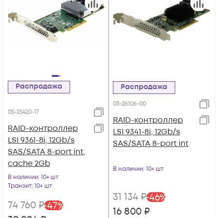
Распродажа
Распродажа
05-26106-00
05-25420-17
RAID-контроллер
RAID-контроллер
LSI 9341-8i, 12Gb/s
LSI 9361-8i, 12Gb/s
SAS/SATA 8-port int
SAS/SATA 8-port int,
cache 2Gb
В наличии
: 10+ шт
В наличии
: 10+ шт
Транзит
: 10+ шт
31 134
₽
-
46
%
74 760
₽
-
47
%
16 800
₽