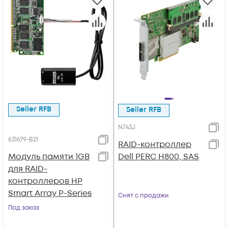
Seller RFB
Seller RFB
N743J
631679-B21
RAID-контроллер
Модуль памяти 1GB
Dell PERC H800, SAS
для RAID-
контроллеров HP
Smart Array P-Series
Снят с продажи
Под заказ