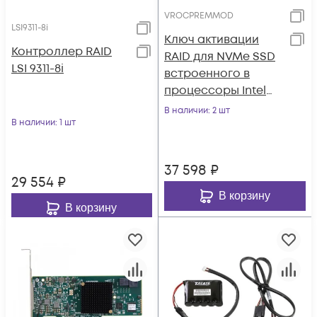
VROCPREMMOD
LSI9311-8i
Ключ активации
Контроллер RAID
RAID для NVMe SSD
LSI 9311-8i
встроенного в
процессоры Intel
PREM (RAID 0, 1, 10, 5)
В наличии
: 2 шт
В наличии
: 1 шт
37 598
₽
29 554
₽
В корзину
В корзину