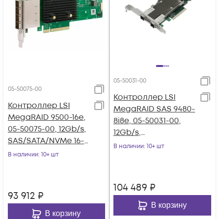
05-50031-00
05-50075-00
Контроллер LSI
Контроллер LSI
MegaRAID SAS 9480-
MegaRAID 9500-16e,
8i8e, 05-50031-00,
05-50075-00, 12Gb/s,
12Gb/s,
SAS/SATA/NVMe 16-
SAS/SATA/NVMe 8-
В наличии
: 10+ шт
port ext
В наличии
: 10+ шт
port int/8-port ext
104 489
₽
93 912
₽
В корзину
В корзину