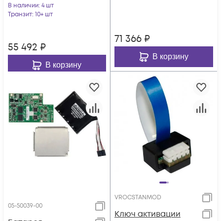
SAS/SATA/NVMe 8-
В наличии
: 4 шт
port int
port int
Транзит
: 10+ шт
71 366
₽
55 492
₽
В корзину
В корзину
VROCSTANMOD
05-50039-00
Ключ активации