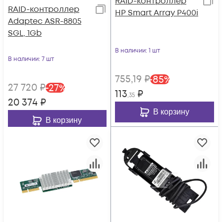
RAID-контроллер
RAID-контроллер
HP Smart Array P400i
Adaptec ASR-8805
SGL, 1Gb
В наличии
: 1 шт
В наличии
: 7 шт
755
,19
₽
-
85
%
27 720
₽
-
27
%
113
₽
,35
20 374
₽
В корзину
В корзину