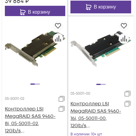
39 884
₽
В корзину
В корзину
05-50011-00
05-50011-02
Контроллер LSI
Контроллер LSI
MegaRAID SAS 9460-
MegaRAID SAS 9460-
16i, 05-50011-00,
8i, 05-50011-02,
12Gb/s,
12Gb/s,
SAS/SATA/NVMe 16-
В наличии
: 10+ шт