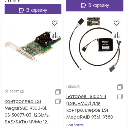
711
₽
,48
В корзину
В корзину
LSI00418
05-50077-03
Батарея LSI00418
Контроллер LSI
(LSICVM02) для
MegaRAID 9500-8i,
контроллеров LSI
05-50077-03, 12Gb/s,
MegaRAID 9361, 9380
SAS/SATA/NVMe 12G
Под заказ