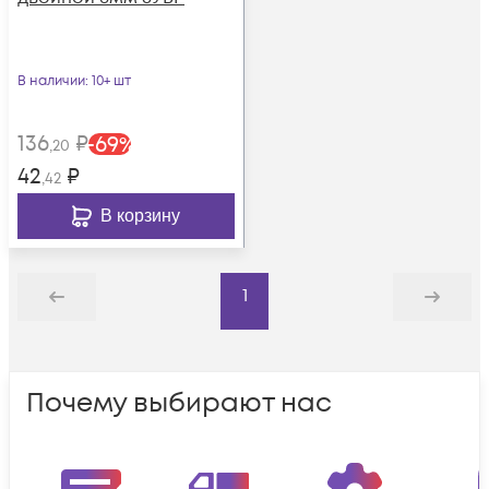
В наличии
: 10+ шт
136
₽
-
69
%
,20
42
₽
,42
В корзину
1
Назад
Дальше
Почему выбирают нас