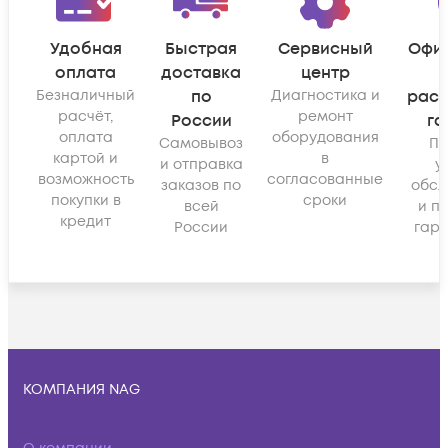
Удобная
Быстрая
Сервисный
Офи
оплата
доставка
центр
Безналичный
по
Диагностика и
рас
расчёт,
ремонт
России
га
оплата
оборудования
Самовывоз
По
картой и
в
и отправка
у
возможность
согласованные
заказов по
обсл
покупки в
сроки
всей
и п
кредит
России
гара
КОМПАНИЯ NAG