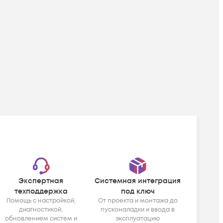
Экспертная
Системная интеграция
техподдержка
под ключ
Помощь с настройкой,
От проекта и монтажа до
диагностикой,
пусконаладки и ввода в
обновлением систем и
эксплуатацию