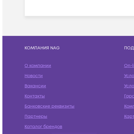
КОМПАНИЯ NAG
ПОД
О компании
On-l
Новости
Усл
Вакансии
Усло
Контакты
Гар
Банковские реквизиты
Ком
Партнеры
Кар
Каталог брендов