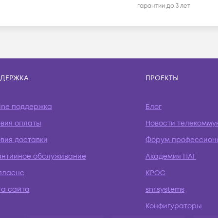
гарантии до 3 лет
ДЕРЖКА
ПРОЕКТЫ
ine поддержка
Блог
овия оплаты
Новости телекомму
вия доставки
Форум профессион
антийное обслуживание
Академия НАГ
плаенс
КРОС
та сайта
snr.systems
Конфигураторы