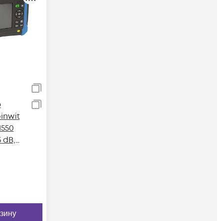
р
inwit
1550
 dB,
рзину