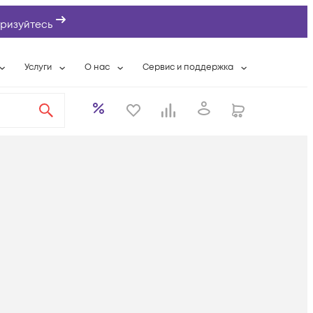
ризуйтесь
Услуги
О нас
Сервис и поддержка
ты
Выкуп сетевого оборудования
О компании
Гарантийное обслуживание
Системная интеграция
Контактная информация
Контакты сервисных центров
ты с физлицами
Wi-Fi «под ключ»
Банковские реквизиты
Сервисные контракты
вки
Бесплатная намотка оптического кабеля
Аккредитация ИТ
Сервисный центр
бслуживание
Партнеры
Техническая поддержка
а
Вакансии
Условия оказания услуг
еты
Новости
ы