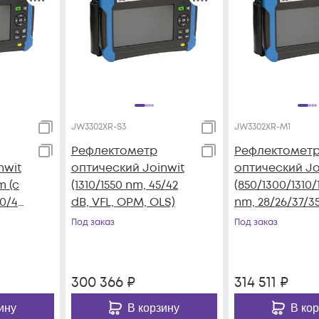
JW3302XR-S3
JW3302XR-M1
Рефлектометр
Рефлектомет
nwit
оптический Joinwit
оптический Jo
m (с
(1310/1550 nm, 45/42
(850/1300/1310/
40/40
dB, VFL, OPM, OLS)
nm, 28/26/37/35
LS)
VFL, OPM, OLS)
Под заказ
Под заказ
300 366
₽
314 511
₽
ину
В корзину
В ко