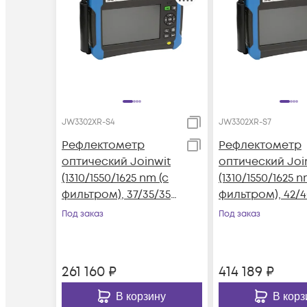
JW3302XR-S4
JW3302XR-S7
Рефлектометр
Рефлектометр
оптический Joinwit
оптический Joi
(1310/1550/1625 nm (с
(1310/1550/1625 n
фильтром), 37/35/35
фильтром), 42/
dB, VFL, OPM, OLS)
dB, VFL, OPM, O
Под заказ
Под заказ
261 160
₽
414 189
₽
В корзину
В корз