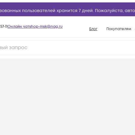
зованных пользователей хранится 7 дней. Пожалуйста,
авто
57-11
Онлайн чат
shop-msk@nag.ru
Блог
Покупателям
Способы опла
Документы
Политика рабо
Условия доста
Гарантийное о
Возврат товар
Вопросы и отв
База знаний
Конфигуратор