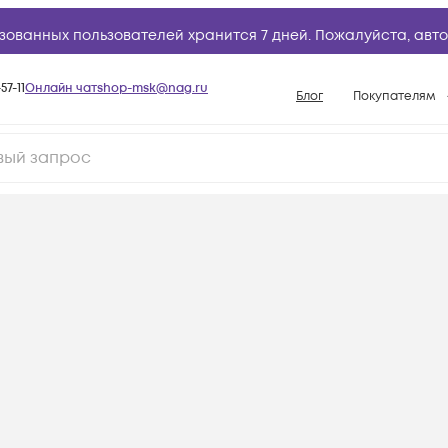
зованных пользователей хранится 7 дней. Пожалуйста,
авто
57-11
Онлайн чат
shop-msk@nag.ru
Блог
Покупателям
Способы опла
Документы
Политика рабо
Условия доста
Гарантийное о
Возврат товар
Вопросы и отв
База знаний
Конфигуратор