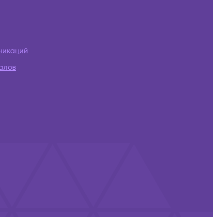
никаций
алов