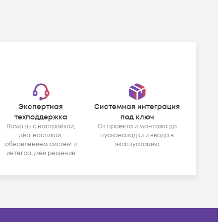
Экспертная
Системная интеграция
техподдержка
под ключ
Помощь с настройкой,
От проекта и монтажа до
диагностикой,
пусконаладки и ввода в
обновлением систем и
эксплуатацию
интеграцией решений