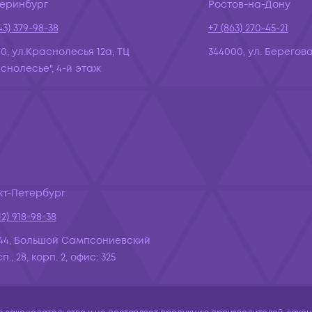
теринбург
Ростов-на-Дону
43) 379-98-38
+7 (863) 270-45-21
10, ул.Краснолесья 12а, ТЦ
344000, ул. Берегова
снолесье", 4-й этаж
кт-Петербург
12) 918-98-38
44, Большой Сампсониевский
., 28, корп. 2, офис: 325