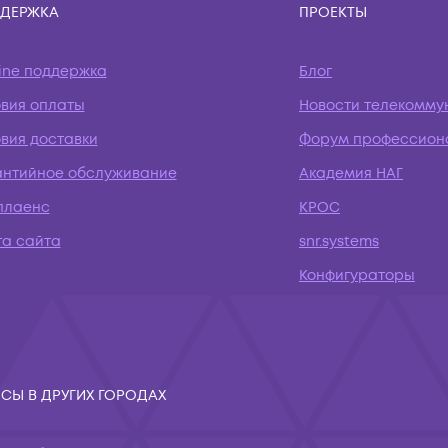
ДЕРЖКА
ПРОЕКТЫ
ine поддержка
Блог
овия оплаты
Новости телекомму
вия доставки
Форум профессион
антийное обслуживание
Академия НАГ
плаенс
КРОС
та сайта
snr.systems
Конфигураторы
СЫ В ДРУГИХ ГОРОДАХ