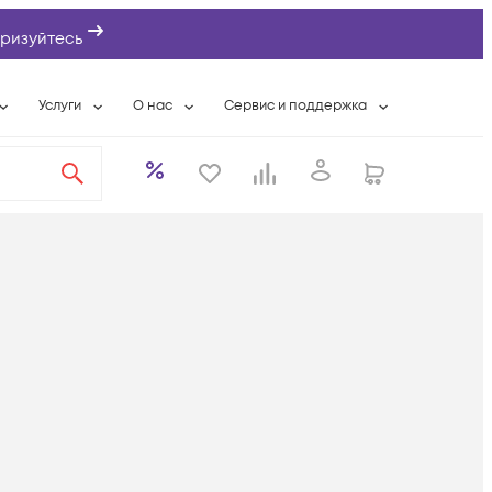
ризуйтесь
Услуги
О нас
Сервис и поддержка
ты
Выкуп сетевого оборудования
О компании
Гарантийное обслуживание
Системная интеграция
Контактная информация
Контакты сервисных центров
ты с физлицами
Wi-Fi «под ключ»
Банковские реквизиты
Сервисные контракты
вки
Бесплатная намотка оптического кабеля
Аккредитация ИТ
Сервисный центр
бслуживание
Партнеры
Техническая поддержка
а
Вакансии
Условия оказания услуг
еты
Новости
ы