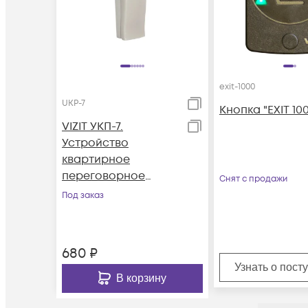
exit-1000
UKP-7
Кнопка "EXIT 10
VIZIT УКП-7.
Устройство
квартирное
переговорное
Снят с продажи
(трубка).
Под заказ
Предназначено для
работы в составе
домофонов VIZIT.
680
₽
Узнать о пост
В корзину