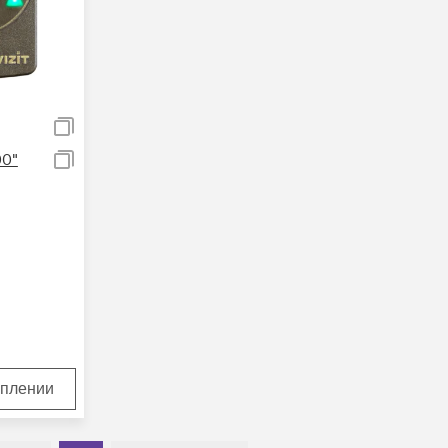
00"
уплении