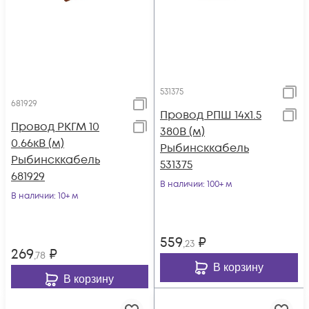
531375
681929
Провод РПШ 14х1.5
Провод РКГМ 10
380В (м)
0.66кВ (м)
Рыбинсккабель
Рыбинсккабель
531375
681929
В наличии
: 100+ м
В наличии
: 10+ м
559
₽
,23
269
₽
,78
В корзину
В корзину