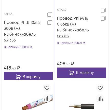
687752
531356
Провод РКГМ 16
Провод РПШ 10х1.5
0.66кВ (м)
380В (м)
Рыбинсккабель
Рыбинсккабель
687752
531356
В наличии
: 1 000+ м
В наличии
: 1 000+ м
408
₽
,57
418
₽
,43
В корзину
В корзину