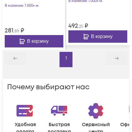
В наличии
: 1 000+ м
В наличии
: 1 000+ м
492
₽
,25
281
₽
,89
В корзину
В корзину
1
Назад
Дальше
Почему выбирают нас
Удобная
Быстрая
Сервисный
Офи
оплата
доставка
центр