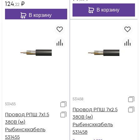
124
₽
,22
В корзину
В корзину
531458
531455
Провод РПШ 7х2.5
Провод РПШ 7х1.5
380В (м)
380В (м)
Рыбинсккабель
Рыбинсккабель
531458
531455