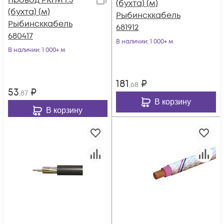
Провод РКГМ 1.5
(бухта) (м)
(бухта) (м)
Рыбинсккабель
Рыбинсккабель
681912
680417
В наличии
: 1 000+ м
В наличии
: 1 000+ м
181
₽
,68
53
₽
,87
В корзину
В корзину