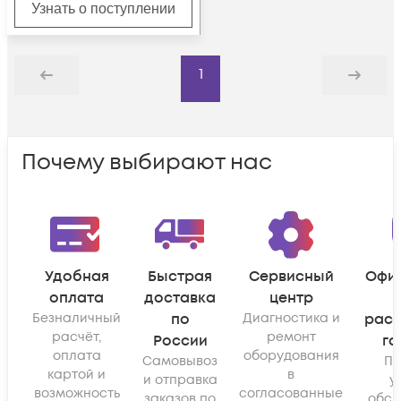
Узнать о поступлении
1
Назад
Дальше
Почему выбирают нас
Удобная
Быстрая
Сервисный
Офи
оплата
доставка
центр
Безналичный
по
Диагностика и
рас
расчёт,
ремонт
России
га
оплата
оборудования
Самовывоз
По
картой и
в
и отправка
у
возможность
согласованные
заказов по
обсл