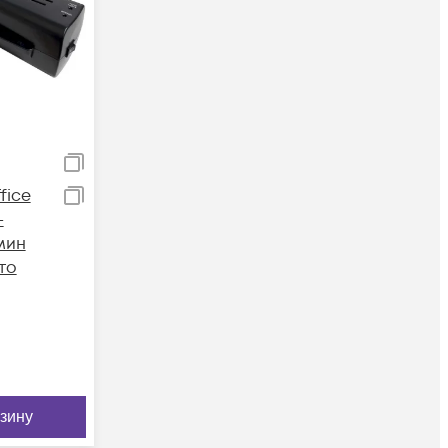
fice
-
мин
то
рзину