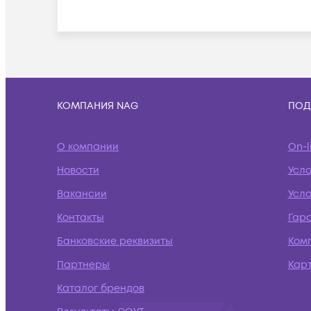
КОМПАНИЯ NAG
ПОД
О компании
On-l
Новости
Усл
Вакансии
Усло
Контакты
Гар
Банковские реквизиты
Ком
Партнеры
Кар
Каталог брендов