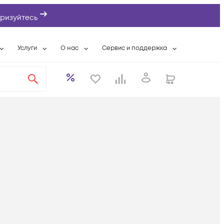
ризуйтесь
Услуги
О нас
Сервис и поддержка
ты
Выкуп сетевого оборудования
О компании
Гарантийное обслуживание
Системная интеграция
Контактная информация
Контакты сервисных центров
ты с физлицами
Wi-Fi «под ключ»
Банковские реквизиты
Сервисные контракты
вки
Бесплатная намотка оптического кабеля
Аккредитация ИТ
Сервисный центр
бслуживание
Партнеры
Техническая поддержка
а
Вакансии
Условия оказания услуг
еты
Новости
ы