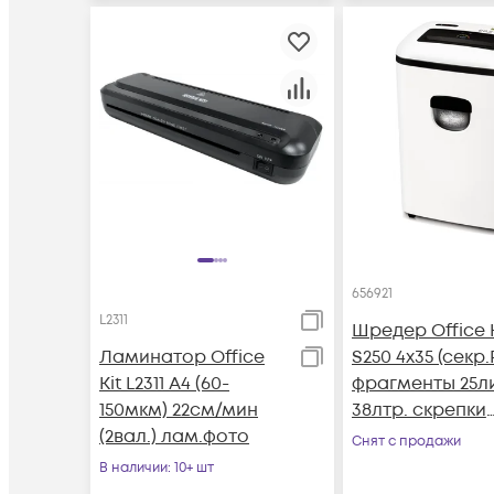
656921
L2311
Шредер Office K
Ламинатор Office
S250 4x35 (секр.
Kit L2311 A4 (60-
фрагменты 25ли
150мкм) 22см/мин
38лтр. скрепки
(2вал.) лам.фото
скобы пл.карт
Снят с продажи
В наличии
: 10+ шт