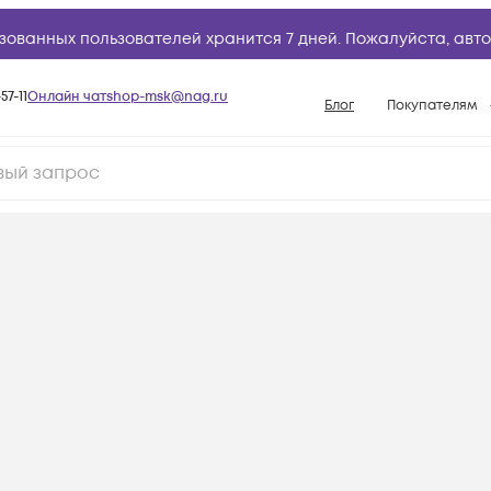
зованных пользователей хранится 7 дней. Пожалуйста,
авто
57-11
Онлайн чат
shop-msk@nag.ru
Блог
Покупателям
Способы опла
Документы
Политика рабо
Условия доста
Гарантийное о
Возврат товар
Вопросы и отв
База знаний
Конфигуратор