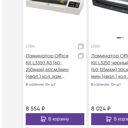
L3350
L3250
Ламинатор Office
Ламинатор Off
Kit L3350 A3 (60-
Kit L3250 черны
250мкм) 60см/мин
(60-125мкм) 50с
(4вал.) хол.лам.
мин (4вал.) хол
лам.фото реверс
лам.фото реве
В наличии
: 10+ шт
В наличии
: 10+ шт
8 554
₽
8 024
₽
В корзину
В корз