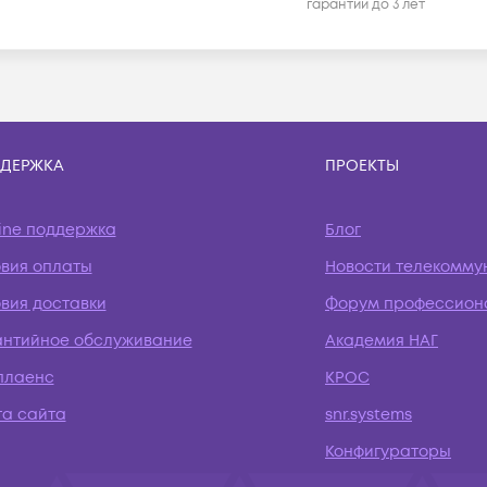
гарантии до 3 лет
ДЕРЖКА
ПРОЕКТЫ
ine поддержка
Блог
овия оплаты
Новости телекомму
вия доставки
Форум профессион
антийное обслуживание
Академия НАГ
плаенс
КРОС
та сайта
snr.systems
Конфигураторы