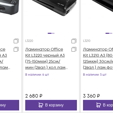
L3220
L3210
ice
Ламинатор Office
Ламинатор Of
й A3
Kit L3220 черный A3
Kit L3210 A3 (80
м/
(75-150мкм) 25см/
125мкм) 30см/
.лам.
мин (2вал.) хол.лам.
(2вал.) лам.фо
рс
лам.фото
В наличии
: 6 шт
В наличии
: 5 шт
2 680
₽
3 360
₽
ину
В корзину
В ко