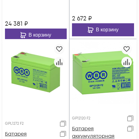
2 672
₽
24 381
₽
В корзину
В корзину
GP12120 F2
GPL1272 F2
Батарея
Батарея
аккумуляторная