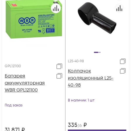
L25-40-98
GPL121100
Колпачок
Батарея
изоляционный L25-
аккумуляторная
40-98
WBR GPL121100
В наличии
: 1 шт
Под заказ
335
₽
,16
31 871
₽