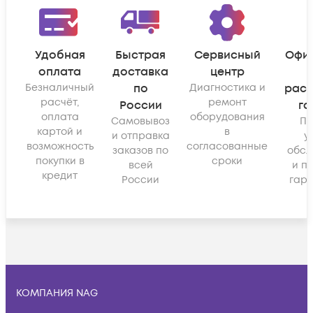
Удобная
Быстрая
Сервисный
Офи
оплата
доставка
центр
Безналичный
по
Диагностика и
рас
расчёт,
ремонт
России
га
оплата
оборудования
Самовывоз
По
картой и
в
и отправка
у
возможность
согласованные
заказов по
обсл
покупки в
сроки
всей
и п
кредит
России
гара
КОМПАНИЯ NAG