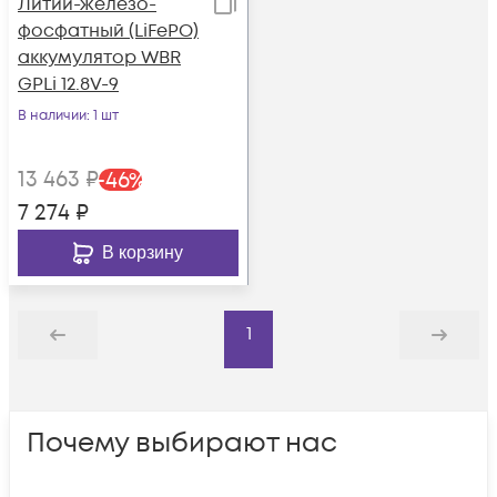
Литий-железо-
фосфатный (LiFePO)
аккумулятор WBR
GPLi 12.8V-9
В наличии
: 1 шт
13 463
₽
-
46
%
7 274
₽
В корзину
1
Назад
Дальше
Почему выбирают нас