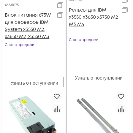
00D9375
46M1075
Рельсы для IBM
Блок питания 675W
x3550 x3650 x3750 M2
для серверов IBM
M3 M4
System x3550 M2,
x3650 M2, x3550 M3,
Снят с продажи
x3650 M3
Снят с продажи
Узнать о поступлении
Узнать о поступлении