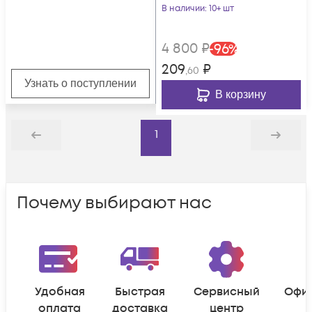
В наличии
: 10+ шт
4 800
₽
-
96
%
209
₽
,60
Узнать о поступлении
В корзину
1
Назад
Дальше
Почему выбирают нас
Удобная
Быстрая
Сервисный
Офи
оплата
доставка
центр