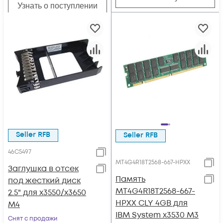
Узнать о поступлении
Seller RFB
Seller RFB
46C5497
MT4G4R18T2568-667-HPXX
Заглушка в отсек
Память
под жесткий диск
MT4G4R18T2568-667-
2.5" для x3550/x3650
HPXX CLY 4GB для
M4
IBM System x3530 M3
Снят с продажи