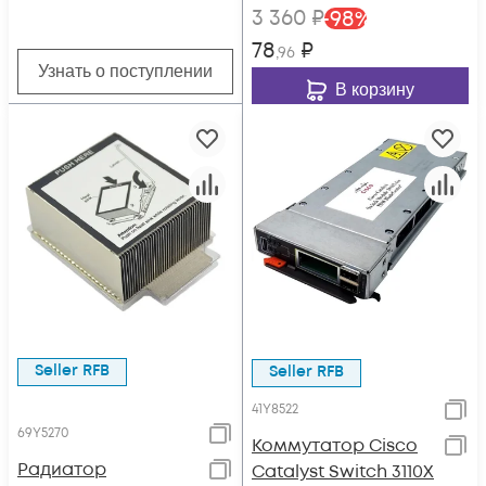
3 360
₽
-
98
%
78
₽
,96
Узнать о поступлении
В корзину
Seller RFB
Seller RFB
41Y8522
69Y5270
Коммутатор Cisco
Радиатор
Catalyst Switch 3110X