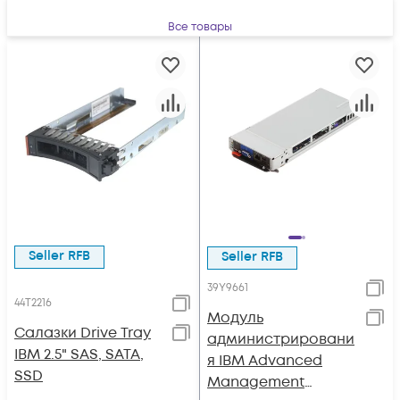
Все товары
Seller RFB
Seller RFB
39Y9661
44T2216
Модуль
Салазки Drive Tray
администрировани
IBM 2.5" SAS, SATA,
я IBM Advanced
SSD
Management