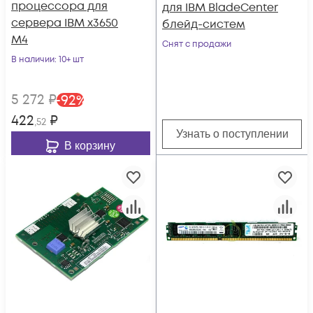
процессора для
для IBM BladeCenter
сервера IBM x3650
блейд-систем
M4
Снят с продажи
В наличии
: 10+ шт
5 272
₽
-
92
%
422
₽
,52
Узнать о поступлении
В корзину