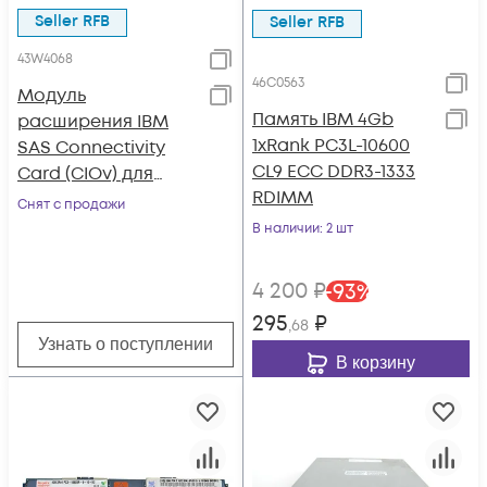
Seller RFB
Seller RFB
43W4068
46C0563
Модуль
Память IBM 4Gb
расширения IBM
1хRank PC3L-10600
SAS Connectivity
CL9 ECC DDR3-1333
Card (CIOv) для
RDIMM
BladeCenter
Снят с продажи
В наличии
: 2 шт
4 200
₽
-
93
%
295
₽
,68
Узнать о поступлении
В корзину