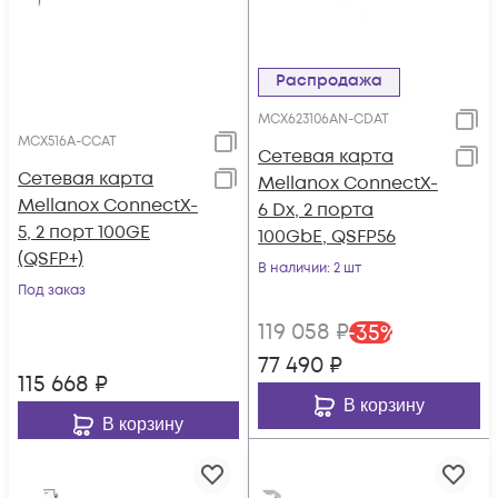
Распродажа
MCX623106AN-CDAT
MCX516A-CCAT
Сетевая карта
Сетевая карта
Mellanox ConnectX-
Mellanox ConnectX-
6 Dx, 2 порта
5, 2 порт 100GE
100GbE, QSFP56
(QSFP+)
В наличии
: 2 шт
Под заказ
119 058
₽
-
35
%
77 490
₽
115 668
₽
В корзину
В корзину