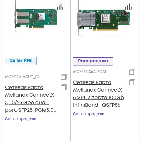
Seller RFB
Распродажа
MCX653106A-ECAT
MCX512A-ACUT_CN
Сетевая карта
Сетевая карта
Mellanox ConnectX-
Mellanox ConnectX-
6 VPI, 2 порта 100Gb
5, 10/25 Gbe dual-
InfiniBand , QSFP56
port, SFP28, PCIe3.0
Снят с продажи
x8, tall bracket,
Снят с продажи
ROHS R6