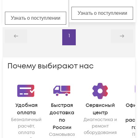
Узнать о поступлении
Узнать о поступлении
1
Назад
Дальше
Почему выбирают нас
Удобная
Быстрая
Сервисный
Офи
оплата
доставка
центр
Безналичный
по
Диагностика и
рас
расчёт,
ремонт
России
га
оплата
оборудования
Самовывоз
По