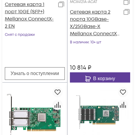
MCX4121A-ACAT
Сетевая карта 1
порт 10GE (SFP+)
Сетевая карта 2
Mellanox ConnectX-
порта 10GBase-
2 EN
X/25GBase-X
Mellanox ConnectX-
Снят с продажи
4 Lx
В наличии
: 10+ шт
10 814
₽
Узнать о поступлении
В корзину