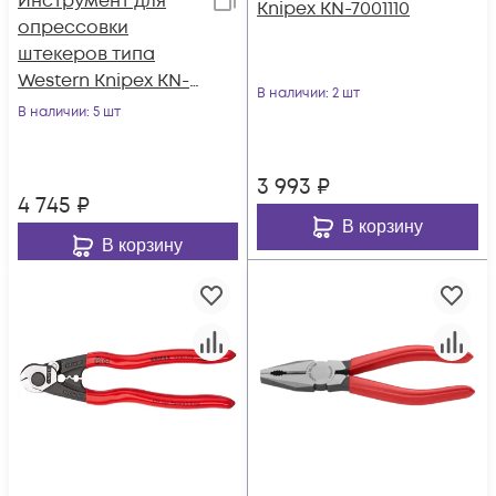
Инструмент для
Knipex KN-7001110
опрессовки
штекеров типа
Western Knipex KN-
В наличии
: 2 шт
975110
В наличии
: 5 шт
3 993
₽
4 745
₽
В корзину
В корзину