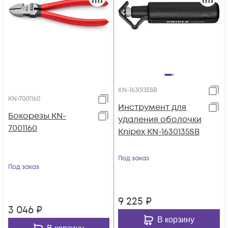
KN-1630135SB
KN-7001160
Инструмент для
Бокорезы KN-
удаления оболочки
7001160
Knipex KN-1630135SB
Под заказ
Под заказ
9 225
₽
3 046
₽
В корзину