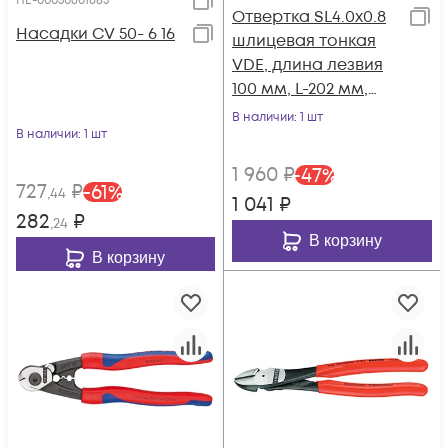
HE-00050601683
Отвертка SL4.0x0.8
Насадки CV 50- 6 16
шлицевая тонкая
VDE, длина лезвия
100 мм, L-202 мм,
диэлектрическая, 2-
В наличии
: 1 шт
В наличии
: 1 шт
компонентная
рукоятка KN-
1 960
₽
-
47
%
982040SL
727
₽
-
61
%
,44
1 041
₽
282
₽
,24
В корзину
В корзину