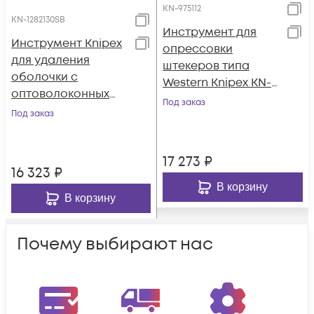
KN-975112
KN-1282130SB
Инструмент для
Инструмент Knipex
опрессовки
для удаления
штекеров типа
оболочки с
Western Knipex KN-
оптоволоконных
975112
Под заказ
кабелей KN-
Под заказ
1282130SB
17 273
₽
16 323
₽
В корзину
В корзину
Почему выбирают нас