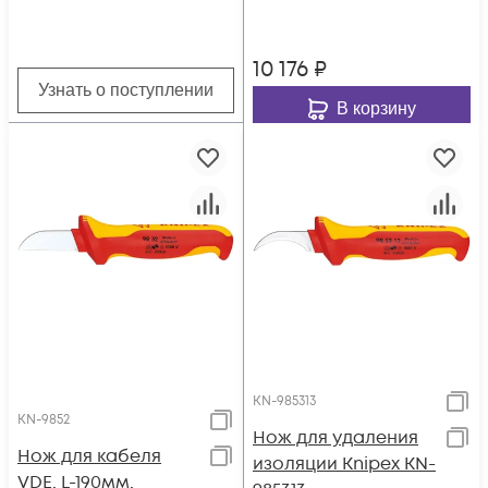
10 176
₽
Узнать о поступлении
В корзину
KN-985313
KN-9852
Нож для удаления
Нож для кабеля
изоляции Knipex KN-
VDE, L-190мм,