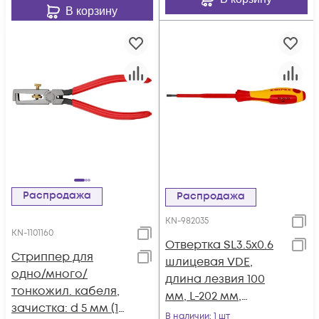
В корзину
Распродажа
Распродажа
KN-982035
KN-1101160
Отвертка SL3.5x0.6
Стриппер для
шлицевая VDE,
одно/много/
длина лезвия 100
тонкожил. кабеля,
мм, L-202 мм,
зачистка: d 5 мм (10
диэлектрическая, 2-
В наличии
: 1 шт