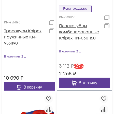
Распродажа
KN-0301160
KN-9561190
Плоскогубцы
Тросокусы Knipex
комбинированные
пружинные KN-
Knipex KN-0301160
9561190
В наличии
: 2 шт
В наличии
: 2 шт
3 112
₽
-
27
%
2 268
₽
10 090
₽
В корзину
В корзину