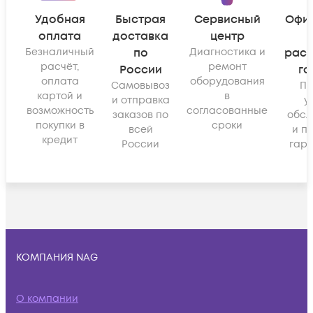
Удобная
Быстрая
Сервисный
Офи
оплата
доставка
центр
Безналичный
по
Диагностика и
рас
расчёт,
ремонт
России
га
оплата
оборудования
Самовывоз
По
картой и
в
и отправка
у
возможность
согласованные
заказов по
обсл
покупки в
сроки
всей
и п
кредит
России
гара
КОМПАНИЯ NAG
О компании