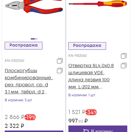
Распродажа
Распродажа
KN-982040
KN-0302160
Отвертка SL4.0x0.8
Плоскогубцы
шлицевая VDE,
комбинированные.,
длина лезвия 100
рез: провол. ср. d
мм, L-202 мм,
3.1 мм, твёрд. d 2
диэлектрическая, 2-
В наличии
: 1 шт
мм, кабель d 10 мм
В наличии
: 5 шт
компонентная
(16 мм²), L-160 мм,
рукоятка KN-982040
1 521
₽
-
34
%
чёрн., 2-к ручки KN-
2 866
₽
-
19
%
0302160
997
₽
,93
2 322
₽
В корзину