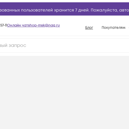
зованных пользователей хранится 7 дней. Пожалуйста,
авто
57-11
Онлайн чат
shop-msk@nag.ru
Блог
Покупателям
Способы опла
Документы
Политика рабо
Условия доста
Гарантийное о
Возврат товар
Вопросы и отв
База знаний
Конфигуратор