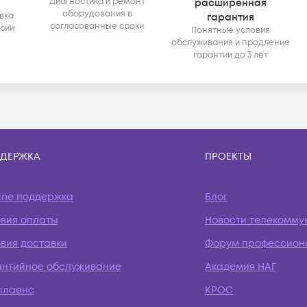
Диагностика и ремонт
расширенная
оборудования в
вка
гарантия
согласованные сроки
ссии
Понятные условия
обслуживания и продление
гарантии до 3 лет
ДЕРЖКА
ПРОЕКТЫ
ine поддержка
Блог
овия оплаты
Новости телекомму
вия доставки
Форум профессион
антийное обслуживание
Академия НАГ
плаенс
КРОС