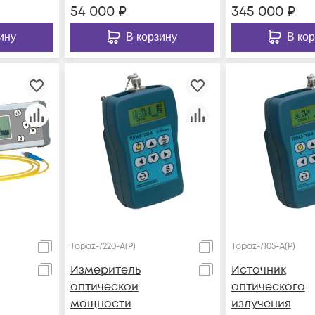
54 000
₽
345 000
₽
ину
В корзину
В ко
Topaz-7220-A(P)
Topaz-7105-A(P)
Измеритель
Источник
оптической
оптического
мощности
излучения