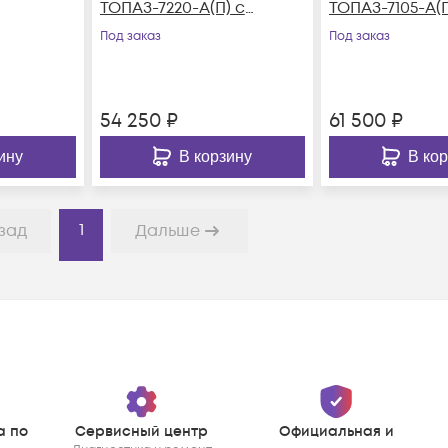
ТОПАЗ-7220-A(П) с
ТОПАЗ-7105-A(П
поверкой
поверкой
Под заказ
Под заказ
54 250
₽
61 500
₽
ину
В корзину
В ко
1
зад
Дальше
а по
Сервисный центр
Официальная и