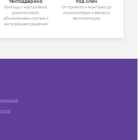
техподдержка
под ключ
Помощь с настройкой,
От проекта и монтажа до
диагностикой,
пусконаладки и ввода в
обновлением систем и
эксплуатацию
интеграцией решений
никаций
алов