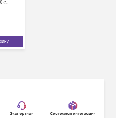
) с
рзину
Экспертная
Системная интеграция