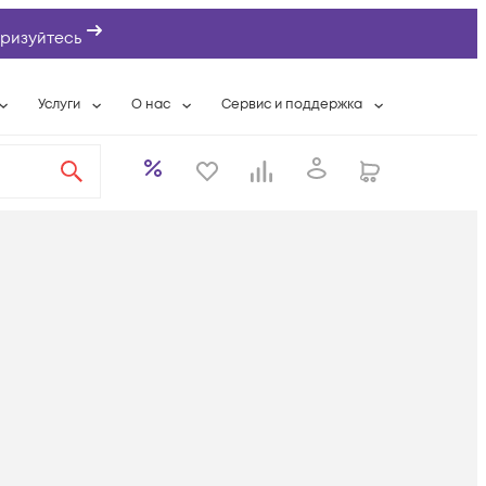
ризуйтесь
Услуги
О нас
Сервис и поддержка
ты
Выкуп сетевого оборудования
О компании
Гарантийное обслуживание
Системная интеграция
Контактная информация
Контакты сервисных центров
ты с физлицами
Wi-Fi «под ключ»
Банковские реквизиты
Сервисные контракты
вки
Бесплатная намотка оптического кабеля
Аккредитация ИТ
Сервисный центр
бслуживание
Партнеры
Техническая поддержка
а
Вакансии
Условия оказания услуг
еты
Новости
ы