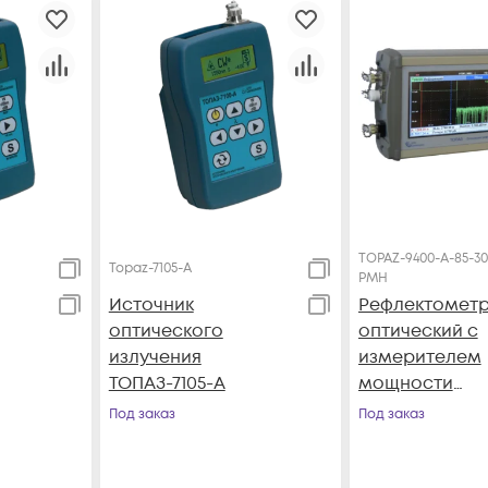
TOPAZ-9400-A-85-30-
Topaz-7105-A
PMH
Источник
Рефлектомет
оптического
оптический с
излучения
измерителем
ТОПАЗ-7105-A
мощности
ТОПАЗ-9400-A-
Под заказ
Под заказ
31-55-PMH