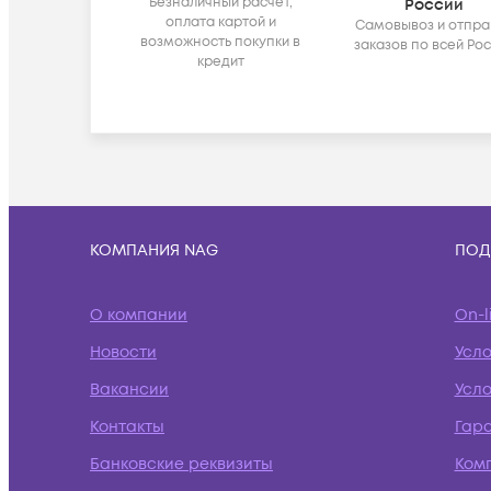
Безналичный расчёт,
России
оплата картой и
Самовывоз и отпра
возможность покупки в
заказов по всей Ро
кредит
КОМПАНИЯ NAG
ПОД
О компании
On-l
Новости
Усл
Вакансии
Усло
Контакты
Гар
Банковские реквизиты
Ком