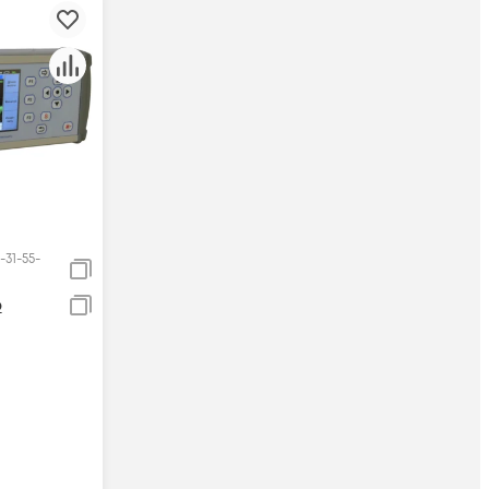
31-55-
р
85-30-