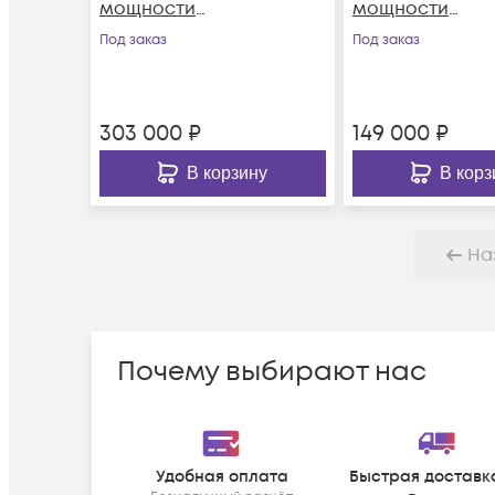
мощности
мощности
ТОПАЗ-9400-B-85-30-
ТОПАЗ-7325-ARX
Под заказ
Под заказ
31-55-PMH
303 000
₽
149 000
₽
В корзину
В корз
На
Почему выбирают нас
Удобная оплата
Быстрая доставк