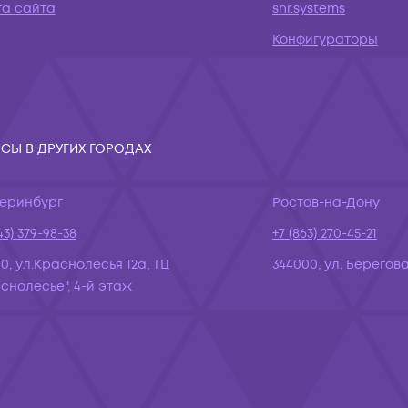
та сайта
snr.systems
Конфигураторы
СЫ В ДРУГИХ ГОРОДАХ
теринбург
Ростов-на-Дону
43) 379-98-38
+7 (863) 270-45-21
10, ул.Краснолесья 12а, ТЦ
344000, ул. Берегова
снолесье", 4-й этаж