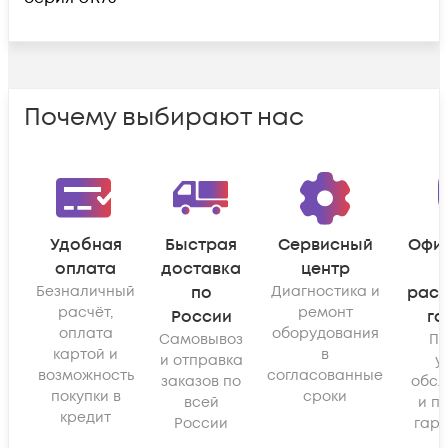
Почему выбирают нас
Удобная
Быстрая
Сервисный
Офи
оплата
доставка
центр
Безналичный
по
Диагностика и
рас
расчёт,
ремонт
России
га
оплата
оборудования
Самовывоз
По
картой и
в
и отправка
у
возможность
согласованные
заказов по
обсл
покупки в
сроки
всей
и п
кредит
России
гара