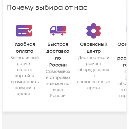
Почему выбирают нас
Удобная
Быстрая
Сервисный
Офи
оплата
доставка
центр
Безналичный
по
Диагностика и
рас
расчёт,
ремонт
России
га
оплата
оборудования
Самовывоз
По
картой и
в
и отправка
у
возможность
согласованные
заказов по
обсл
покупки в
сроки
всей
и п
кредит
России
гара