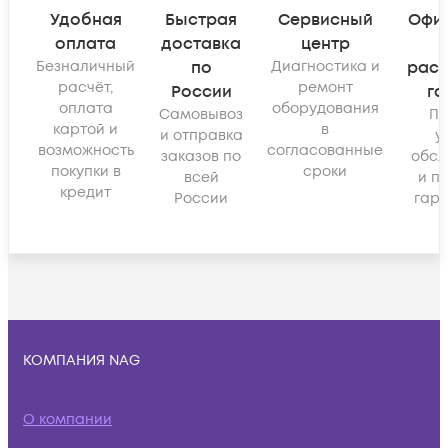
Удобная
Быстрая
Сервисный
Офи
оплата
доставка
центр
Безналичный
по
Диагностика и
рас
расчёт,
ремонт
России
га
оплата
оборудования
Самовывоз
По
картой и
в
и отправка
у
возможность
согласованные
заказов по
обсл
покупки в
сроки
всей
и п
кредит
России
гара
КОМПАНИЯ NAG
О компании