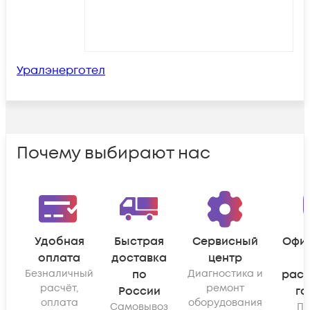
Уралэнерготел
Почему выбирают нас
Удобная
Быстрая
Сервисный
Офи
оплата
доставка
центр
Безналичный
по
Диагностика и
рас
расчёт,
ремонт
России
га
оплата
оборудования
Самовывоз
По