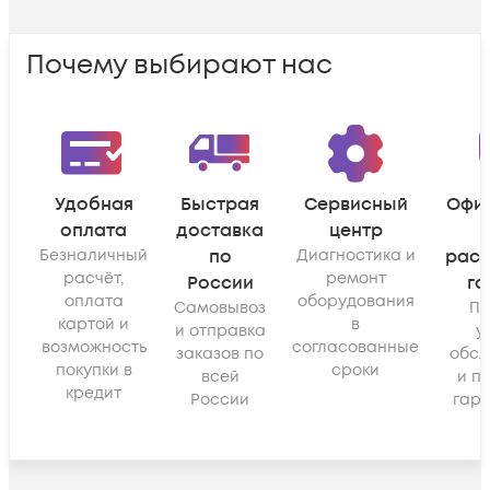
Почему выбирают нас
Удобная
Быстрая
Сервисный
Офи
оплата
доставка
центр
Безналичный
по
Диагностика и
рас
расчёт,
ремонт
России
га
оплата
оборудования
Самовывоз
По
картой и
в
и отправка
у
возможность
согласованные
заказов по
обсл
покупки в
сроки
всей
и п
кредит
России
гара