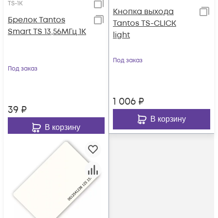
TS-1K
Кнопка выхода
Брелок Tantos
Tantos TS-CLICK
Smart TS 13,56МГц 1К
light
Под заказ
Под заказ
1 006
₽
39
₽
В корзину
В корзину