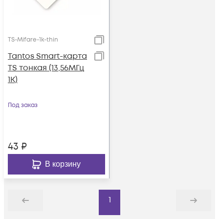
TS-Mifare-1k-thin
Tantos Smart-карта
TS тонкая (13,56МГц
1K)
Под заказ
43
₽
В корзину
1
Назад
Дальше