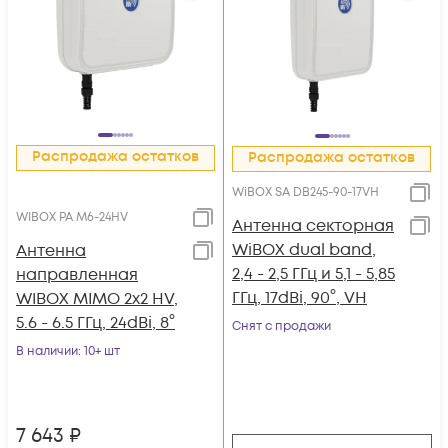
Распродажа остатков
Распродажа остатков
WiBOX SA DB245-90-17VH
WIBOX PA M6-24HV
Антенна секторная
WiBOX dual band,
Антенна
2,4 - 2,5 ГГц и 5,1 - 5,85
направленная
ГГц, 17dBi, 90°, VH
WIBOX MIMO 2x2 HV,
5.6 - 6.5 ГГц, 24dBi, 8°
Снят с продажи
В наличии
: 10+ шт
7 643
₽