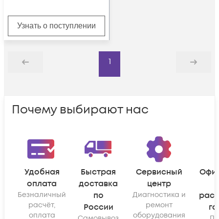
Узнать о поступлении
1
Назад
Дальше
Почему выбирают нас
Удобная
Быстрая
Сервисный
Офи
оплата
доставка
центр
Безналичный
по
Диагностика и
рас
расчёт,
ремонт
России
га
оплата
оборудования
Самовывоз
По