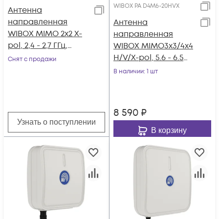
WIBOX PA D4M6-20HVX
Антенна
направленная
Антенна
WIBOX MIMO 2x2 X-
направленная
pol, 2,4 - 2,7 ГГц,
WIBOX MIMO3x3/4x4
19dBi, 16°
H/V/X-pol, 5.6 - 6.5
Снят с продажи
ГГц, 20dBi, 16°
В наличии
: 1 шт
8 590
₽
Узнать о поступлении
В корзину