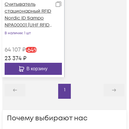
Считыватель
стационарный RFID
Nordic ID Sampo
NPA00001 (UHF RFID
USB)
В наличии
: 1 шт
64 107
₽
-
64
%
23 374
₽
В корзину
1
Назад
Дальше
Почему выбирают нас