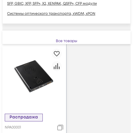
SFP, GBIC, XFP, SFP+, X2, XENPAK, QSFP+, CFP модули
Системы оптического транспорта, xWDM, xPON
Все товары
Распродажа
NPA00001