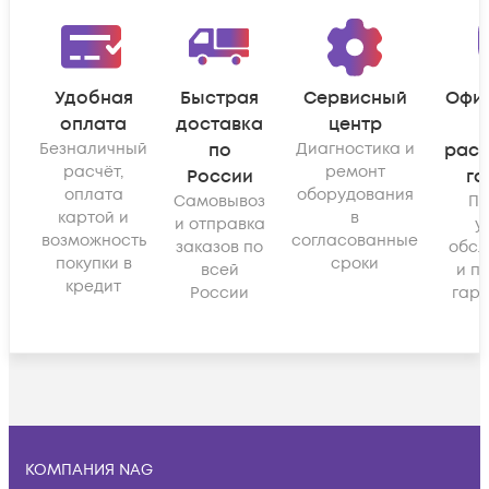
Удобная
Быстрая
Сервисный
Офи
оплата
доставка
центр
Безналичный
по
Диагностика и
рас
расчёт,
ремонт
России
га
оплата
оборудования
Самовывоз
По
картой и
в
и отправка
у
возможность
согласованные
заказов по
обсл
покупки в
сроки
всей
и п
кредит
России
гара
КОМПАНИЯ NAG