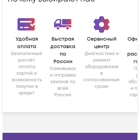
Удобная
Быстрая
Сервисный
Офи
оплата
доставка
центр
Безналичный
по
Диагностика и
рас
расчёт,
ремонт
России
га
оплата
оборудования
Самовывоз
По
картой и
в
и отправка
у
возможность
согласованные
заказов по
обсл
покупки в
сроки
всей
и п
кредит
России
гара