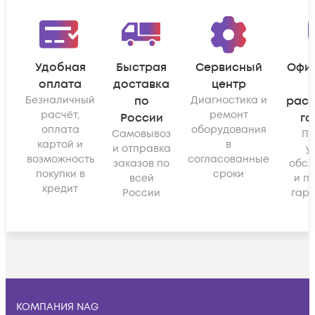
Удобная
Быстрая
Сервисный
Офи
оплата
доставка
центр
Безналичный
по
Диагностика и
рас
расчёт,
ремонт
России
га
оплата
оборудования
Самовывоз
По
картой и
в
и отправка
у
возможность
согласованные
заказов по
обсл
покупки в
сроки
всей
и п
кредит
России
гара
КОМПАНИЯ NAG