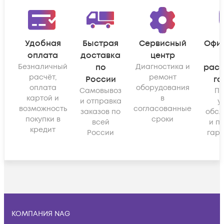
Удобная
Быстрая
Сервисный
Офи
оплата
доставка
центр
Безналичный
по
Диагностика и
рас
расчёт,
ремонт
России
га
оплата
оборудования
Самовывоз
По
картой и
в
и отправка
у
возможность
согласованные
заказов по
обсл
покупки в
сроки
всей
и п
кредит
России
гара
КОМПАНИЯ NAG