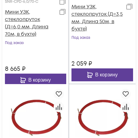
SNR-CPD-6,0/70-C
Мини УЗК,
Мини УЗК,
стеклопруток (Д=3,5
стеклопруток
мм, Длина 50м, в
(Д=6,0 мм, Длина
бухте)
70м, в бухте)
Под заказ
Под заказ
2 059
₽
8 665
₽
В корзину
В корзину