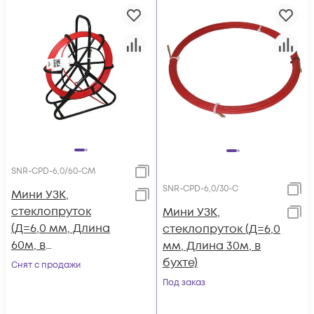
SNR-CPD-6,0/60-CM
SNR-CPD-6,0/30-C
Мини УЗК,
стеклопруток
Мини УЗК,
(Д=6,0 мм, Длина
стеклопруток (Д=6,0
60м, в
мм, Длина 30м, в
металлической
бухте)
Снят с продажи
кассете)
Под заказ