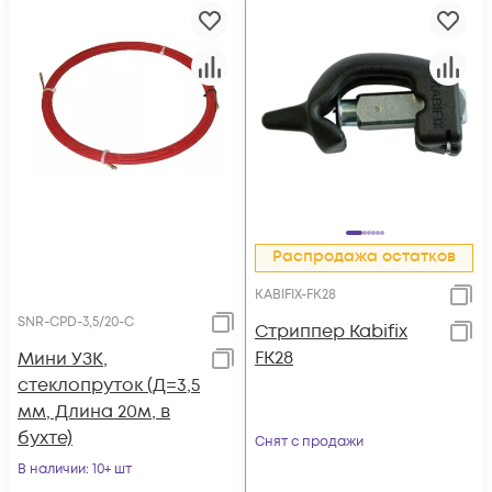
Распродажа остатков
KABIFIX-FK28
SNR-CPD-3,5/20-C
Стриппер Kabifix
FK28
Мини УЗК,
стеклопруток (Д=3,5
мм, Длина 20м, в
бухте)
Снят с продажи
В наличии
: 10+ шт