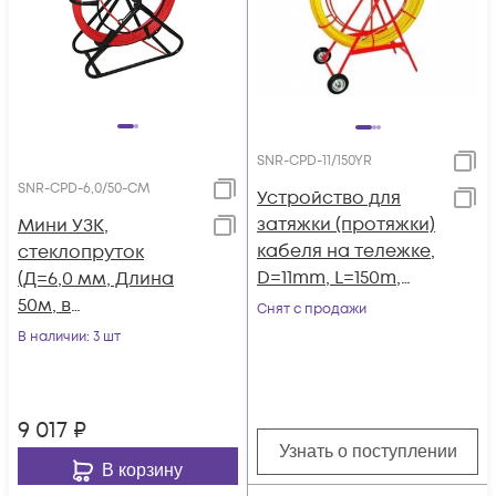
SNR-CPD-11/150YR
SNR-CPD-6,0/50-CM
Устройство для
затяжки (протяжки)
Мини УЗК,
кабеля на тележке,
стеклопруток
D=11mm, L=150m,
(Д=6,0 мм, Длина
цвет - желтый
50м, в
Снят с продажи
(Россия)
металлической
В наличии
: 3 шт
кассете)
9 017
₽
Узнать о поступлении
В корзину