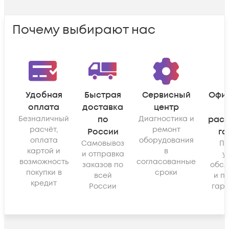
Почему выбирают нас
Удобная
Быстрая
Сервисный
Офи
оплата
доставка
центр
Безналичный
по
Диагностика и
рас
расчёт,
ремонт
России
га
оплата
оборудования
Самовывоз
По
картой и
в
и отправка
у
возможность
согласованные
заказов по
обсл
покупки в
сроки
всей
и п
кредит
России
гара