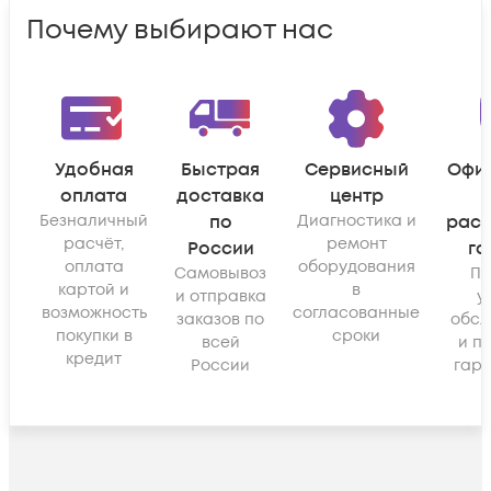
Почему выбирают нас
Удобная
Быстрая
Сервисный
Офи
оплата
доставка
центр
Безналичный
по
Диагностика и
рас
расчёт,
ремонт
России
га
оплата
оборудования
Самовывоз
По
картой и
в
и отправка
у
возможность
согласованные
заказов по
обсл
покупки в
сроки
всей
и п
кредит
России
гара